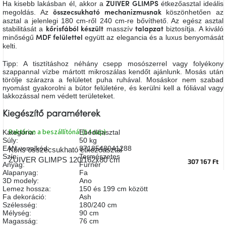
Ha kisebb lakásban él, akkor a
étkezőasztal ideális
ZUIVER GLIMPS
A
megoldás. Az
köszönhetően az
összecsukható mechanizmusnak
tűz
asztal a jelenlegi 180 cm-ről 240 cm-re bővíthető. Az egész asztal
mellett
ülve
stabilitását a
masszív
biztosítja. A kiváló
kőrisfából készült
talapzat
minőségű
együtt az elegancia és a luxus benyomását
MDF felülettel
kelti.
Színes
belső
Tipp: A tisztításhoz néhány csepp mosószerrel vagy folyékony
tér
szappannal vízbe mártott mikroszálas kendőt ajánlunk. Mosás után
törölje szárazra a felületet puha ruhával. Mosáskor nem szabad
nyomást gyakorolni a bútor felületére, és kerülni kell a fóliával vagy
lakkozással nem védett területeket.
Woodman
kedvezményesen
Kiegészítő paraméterek
Raktáron a beszállítónál (14 nap)
Kategória
:
Ebédlőasztal
Anyák
napja
Súly
:
50 kg
EAN vonalkód
:
8718548041288
Kőris összecsukható étkezőasztal
Szín
:
Természetes
ZUIVER GLIMPS 120/162x80 cm
307 167 Ft
Anyag
:
Furnér
Egy
Alapanyag
:
Fa
étkező,
3D modely
:
Ano
amely
Lemez hossza
:
150 és 199 cm között
szórakoztat!
Fa dekoráció
:
Ash
Szélesség
:
180/240 cm
Mélység
:
90 cm
A
Magasság
:
76 cm
8.