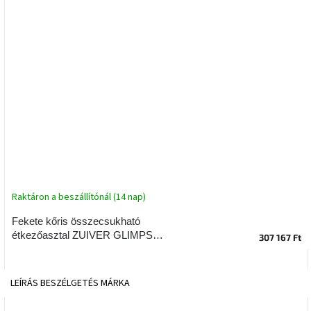
tér
Ipari
stílus
Tervezés
Valentin-
nap
Szent
Patrik
Raktáron a beszállítónál (14 nap)
Belső
tér
tavaszi
Fekete kőris összecsukható
színekben
étkezőasztal ZUIVER GLIMPS
307 167 Ft
120/162x80 cm
Tavasz
az
LEÍRÁS
BESZÉLGETÉS
MÁRKA
asztalon