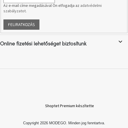
Az e-mail címe megadásával Ön elfogadja az
adatvédelmi
szabályzatot
.
A
nyári
hullámon
FELIRATKOZÁS
Fedezze
fel
Online fizetési lehetőséget biztosítunk
sötét
oldalát
Kis
részlet,
nagy
változás
Mesonica
gyűjtemény
Shoptet Premium készítette
Alvópárna
Copyright 2026
MODEGO
. Minden jog fenntartva.
ARBYD