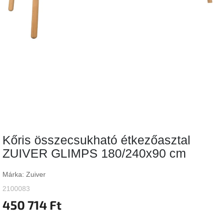
Vizsgálati
kategória
Designos
Valentin-
nap
Woodman
gyűjtemény
White
Label
Élő
Kőris összecsukható étkezőasztal
gyűjtemény
ZUIVER GLIMPS 180/240x90 cm
Kave
Home
Márka:
Zuiver
gyűjtemény
2100083
450 714 Ft
Richmond
gyűjtemény