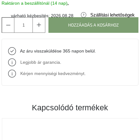
Raktáron a beszállítónál (14 nap)
J-
Szállítási lehetőségek
várható kézbesítés:
2026.08.28
line
gyűjtemény
HOZZÁADÁS A KOSÁRHOZ
Tenzo
gyűjtemény
Az áru visszaküldése 365 napon belül.
Ame
Legjobb ár garancia
.
Yens
gyűjtemény
Kérjen mennyiségi kedvezményt
.
Szezonális
eladás
Kapcsolódó termékek
Trendek
2022
Bohém
stílusú
belső