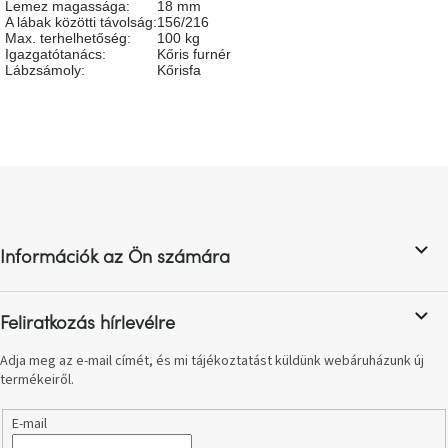
Lemez magassága
:
18 mm
születésnap
A lábak közötti távolság
:
156/216
megünneplése
Max. terhelhetőség
:
100 kg
Igazgatótanács
:
Kőris furnér
Lábzsámoly
:
Kőrisfa
A
kedvenceid
Hírek
L
á
Hoorns
gyűjtemény
b
l
Információk az Ön számára
é
Karácsonyi
c
e-
utalványok
Feliratkozás hírlevélre
Formwood
Adja meg az e-mail címét, és mi tájékoztatást küldünk webáruházunk új
kollekció
termékeiről.
E-mail
Most
repül