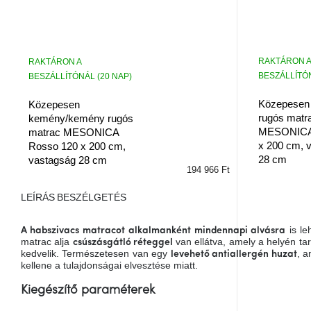
RAKTÁRON A
RAKTÁRON A
BESZÁLLÍTÓN
BESZÁLLÍTÓNÁL (20 NAP)
Közepesen
Közepesen
rugós matr
kemény/kemény rugós
MESONICA 
matrac MESONICA
x 200 cm, 
Rosso 120 x 200 cm,
28 cm
vastagság 28 cm
194 966 Ft
LEÍRÁS
BESZÉLGETÉS
is le
A habszivacs matracot
alkalmanként
mindennapi alvásra
matrac alja
van ellátva, amely a helyén ta
csúszásgátló réteggel
kedvelik. Természetesen van egy
, 
levehető antiallergén huzat
kellene a tulajdonságai elvesztése miatt.
Kiegészítő paraméterek