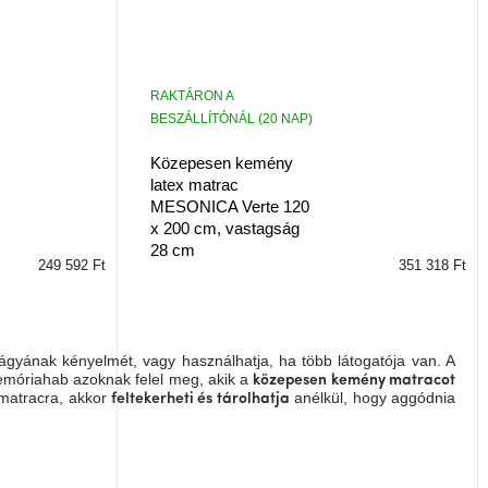
RAKTÁRON A
BESZÁLLÍTÓNÁL (20 NAP)
Közepesen kemény
latex matrac
MESONICA Verte 120
x 200 cm, vastagság
28 cm
249 592 Ft
351 318 Ft
ágyának kényelmét, vagy használhatja, ha több látogatója van. A
memóriahab azoknak felel meg, akik a
közepesen kemény matracot
 matracra, akkor
anélkül, hogy aggódnia
feltekerheti és tárolhatja