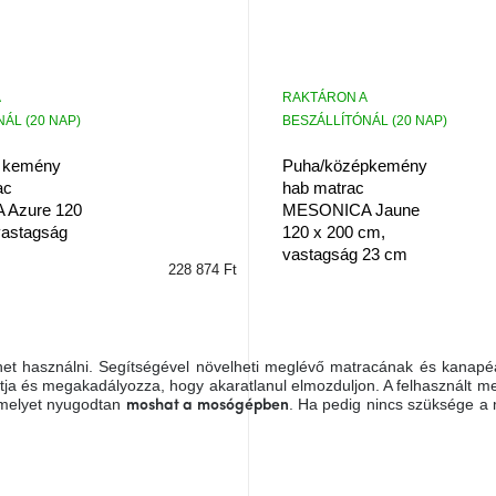
RAKTÁRON A
ÁL (20 NAP)
BESZÁLLÍTÓNÁL (20 NAP)
 kemény
Puha/középkemény
ac
hab matrac
Azure 120
MESONICA Jaune
vastagság
120 x 200 cm,
vastagság 23 cm
228 874 Ft
het használni. Segítségével növelheti meglévő matracának és kanapé
rtja és megakadályozza, hogy akaratlanul elmozduljon. A felhasznált 
amelyet nyugodtan
. Ha pedig nincs szüksége a
moshat a mosógépben