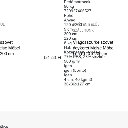
Fedőmatracok
50 kg
729927406527
Fehér
Anyag
120 x 200
LÜL
6 HÉTEN BELÜL
5 cm
SZÁLLÍTUNK
200 cm
120 cm
 szövet
Világosszürke szövet
8 kg
Hab
eise Möbel
ágykeret Meise Möbel
Közepesen kemény
 200 cm
Lena 120 x 200 cm
77% PES, 23% viszkóz
134 231 Ft
580 g/m²
Igen
igen (borító)
Igen
4 cm, 40 kg/m3
36x36x127 cm
élre