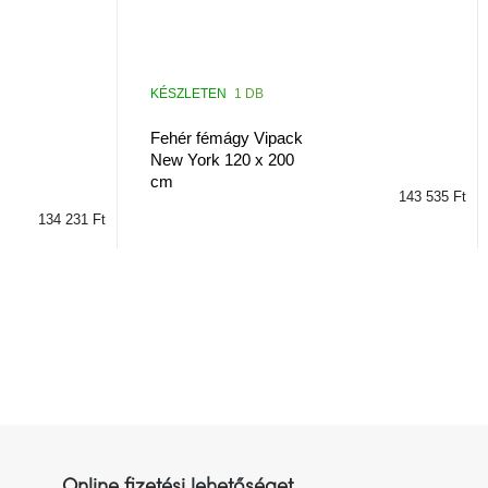
KÉSZLETEN
1 DB
Fehér fémágy Vipack
New York 120 x 200
cm
143 535 Ft
134 231 Ft
Online fizetési lehetőséget