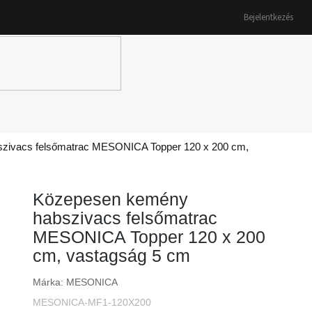
Bejelentkezés
K
zivacs felsőmatrac MESONICA Topper 120 x 200 cm,
Közepesen kemény
habszivacs felsőmatrac
MESONICA Topper 120 x 200
cm, vastagság 5 cm
Márka:
MESONICA
MESONICA-MF1-120X200