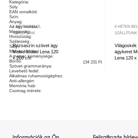
Kategória
:
Súly
:
EAN vonalkód
:
Szín
:
Anyag
:
Az ágy mérete
:
6 HÉTEN BELÜL
6 HÉTEN BE
Magasság
:
SZÁLLÍTUNK
SZÁLLÍTUNK
Hosszúság
:
Szélesség
:
Rózsaszín szövet ágy
Világoskék
Súly
:
Matrac típusa
:
Meise Möbel Lena 120
ágykeret M
A matrac keménysége
:
x 200 cm
Lena 120 x
Borító
:
134 231 Ft
Szövet grammaránya
:
Levehető fedél
:
Alkalmas ruhamosógéphez
:
Anti-allergén
:
Memória hab
:
Csomag mérete
:
L
á
b
l
Információk az Ön
Feliratkozás hírlev