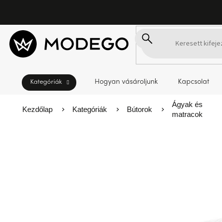
Ugrás
a
fő
tartalomhoz
Hogyan vásároljunk
Kapcsolat
Ágyak és
Kezdőlap
Kategóriák
Bútorok
matracok