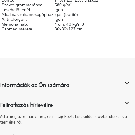
Borító
:
77% PES, 23% viszkóz
születésnap
Szövet grammaránya
:
580 g/m²
megünneplése
Levehető fedél
:
Igen
Alkalmas ruhamosógéphez
:
igen (borító)
Anti-allergén
:
Igen
A
Memória hab
:
4 cm, 40 kg/m3
kedvenceid
Csomag mérete
:
36x36x127 cm
Hírek
L
Hoorns
gyűjtemény
á
b
l
Karácsonyi
Információk az Ön számára
e-
é
utalványok
c
Feliratkozás hírlevélre
Formwood
kollekció
Adja meg az e-mail címét, és mi tájékoztatást küldünk webáruházunk új
termékeiről.
Most
repül