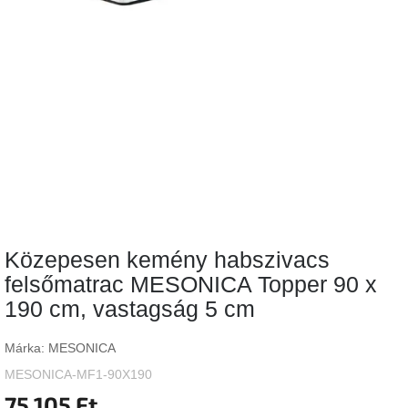
Vizsgálati
kategória
Designos
Valentin-
nap
Woodman
gyűjtemény
White
Label
Élő
Közepesen kemény habszivacs
gyűjtemény
felsőmatrac MESONICA Topper 90 x
190 cm, vastagság 5 cm
Kave
Home
gyűjtemény
Márka:
MESONICA
MESONICA-MF1-90X190
Richmond
gyűjtemény
75 105 Ft