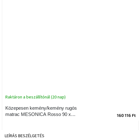
tér
Ipari
stílus
Tervezés
Valentin-
nap
Szent
Patrik
Belső
tér
Raktáron a beszállítónál (20 nap)
tavaszi
színekben
Közepesen kemény/kemény rugós
matrac MESONICA Rosso 90 x
160 116 Ft
Tavasz
190 cm, vastagság 28 cm
az
asztalon
LEÍRÁS
BESZÉLGETÉS