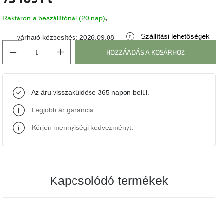
Raktáron a beszállítónál (20 nap)
J-
line
gyűjtemény
Szállítási lehetőségek
várható kézbesítés:
2026.09.08
HOZZÁADÁS A KOSÁRHOZ
Tenzo
gyűjtemény
Az áru visszaküldése 365 napon belül.
Ame
Yens
gyűjtemény
Legjobb ár garancia
.
Kérjen mennyiségi kedvezményt
.
Szezonális
eladás
Trendek
2022
Kapcsolódó termékek
Bohém
stílusú
belső