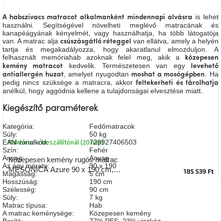
A
tűz
is lehet
A habszivacs matracot
alkalmanként
mindennapi alvásra
mellett
használni. Segítségével növelheti meglévő matracának és
ülve
kanapéágyának kényelmét, vagy használhatja, ha több látogatója
van. A matrac alja
van ellátva, amely a helyén
csúszásgátló réteggel
tartja és megakadályozza, hogy akaratlanul elmozduljon. A
Színes
felhasznált memóriahab azoknak felel meg, akik a
közepesen
belső
kedvelik. Természetesen van egy
kemény matracot
levehető
tér
, amelyet nyugodtan
. Ha
antiallergén huzat
moshat a mosógépben
pedig nincs szüksége a matracra, akkor
feltekerheti és tárolhatja
anélkül, hogy aggódnia kellene a tulajdonságai elvesztése miatt.
Woodman
kedvezményesen
Kiegészítő paraméterek
Kategória
:
Fedőmatracok
Anyák
Súly
:
50 kg
napja
Raktáron a beszállítónál (20 nap)
EAN vonalkód
:
729927406503
Szín
:
Fehér
Anyag
:
Anyag
Közepesen kemény rugós matrac
Egy
Az ágy mérete
:
90 x 190
MESONICA Azure 90 x 190 cm,
étkező,
185 539 Ft
Magasság
:
5 cm
amely
vastagság 28 cm
Hosszúság
:
190 cm
szórakoztat!
Szélesség
:
90 cm
Súly
:
7 kg
Matrac típusa
:
Hab
A
A matrac keménysége
:
Közepesen kemény
8.