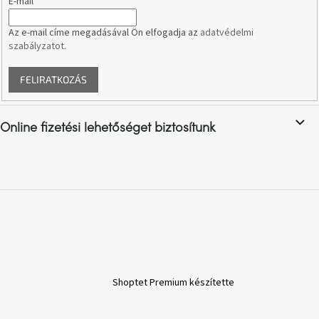
E-mail
Az e-mail címe megadásával Ön elfogadja az
adatvédelmi
A
nyári
szabályzatot
.
hullámon
FELIRATKOZÁS
Fedezze
fel
sötét
oldalát
Online fizetési lehetőséget biztosítunk
Kis
részlet,
nagy
változás
Mesonica
gyűjtemény
Alvópárna
Shoptet Premium készítette
ARBYD