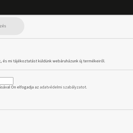
élre
, és mi tájékoztatást küldünk webáruházunk új termékeiről.
sával Ön elfogadja az
adatvédelmi szabályzatot
.