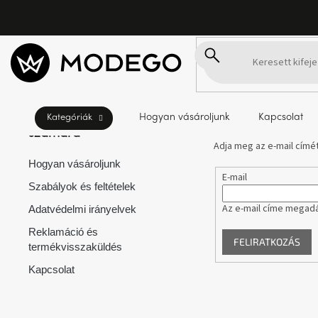
Ugrás
Kezdőlap
Kategóriák
Kültéri párnák
a
fő
O
tartalomhoz
l
d
a
L
á
l
b
s
l
Hogyan vásároljunk
Kapcsolat
Információk az Ön
Feliratkozás hírlev
é
ó
számára
c
p
Adja meg az e-mail címét
a
Hogyan vásároljunk
E-mail
n
Szabályok és feltételek
e
Az e-mail címe megadá
l
Adatvédelmi irányelvek
Reklamáció és
FELIRATKOZÁS
termékvisszaküldés
Kapcsolat