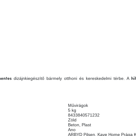
dizájnkiegészítő bármely otthoni és kereskedelmi térbe. A
mentes
hi
Művirágok
5 kg
8433840571232
Zöld
Beton
,
Plast
Ano
ARBYD Pilsen, Kave Home Prága K