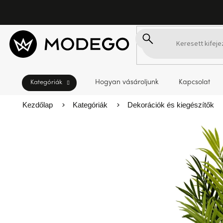
Ugrás
a
fő
tartalomhoz
Hogyan vásároljunk
Kapcsolat
Kezdőlap
Kategóriák
Dekorációk és kiegészítők