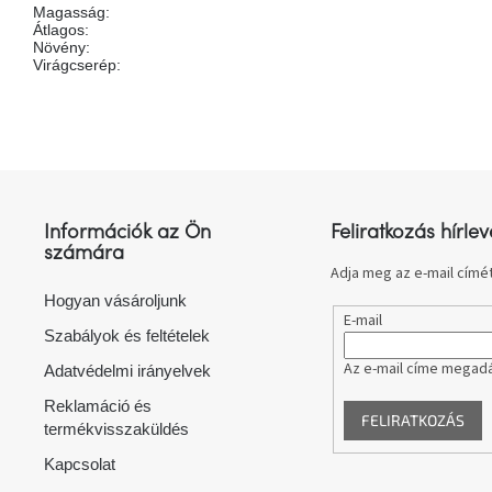
Magasság
:
Átlagos
:
Növény
:
Virágcserép
:
L
á
b
l
Információk az Ön
Feliratkozás hírlev
é
számára
c
Adja meg az e-mail címét
Hogyan vásároljunk
E-mail
Szabályok és feltételek
Az e-mail címe megadá
Adatvédelmi irányelvek
Reklamáció és
FELIRATKOZÁS
termékvisszaküldés
Kapcsolat