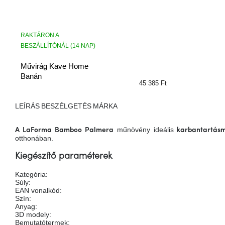
RAKTÁRON A
BESZÁLLÍTÓNÁL (14 NAP)
Művirág Kave Home
Banán
45 385 Ft
LEÍRÁS
BESZÉLGETÉS
MÁRKA
műnövény ideális
A LaForma Bamboo Palmera
karbantartás
otthonában.
Kiegészítő paraméterek
Kategória
:
Súly
:
EAN vonalkód
:
Szín
:
Anyag
:
3D modely
:
Bemutatótermek
: