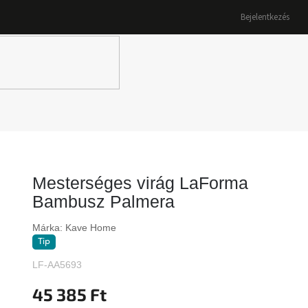
Bejelentkezés
K
Mesterséges virág LaForma
Bambusz Palmera
Márka:
Kave Home
Tip
LF-AA5693
45 385 Ft