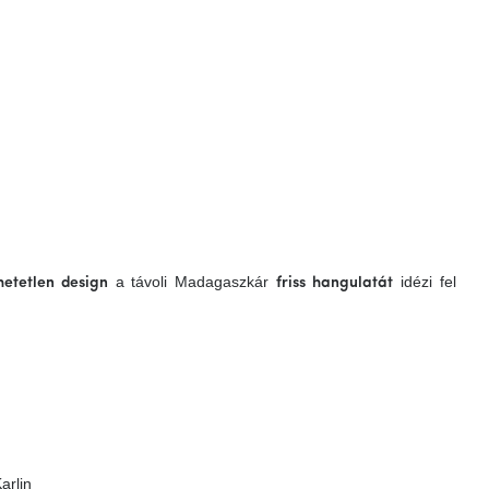
a távoli Madagaszkár
idézi fel
hetetlen design
friss hangulatát
arlin