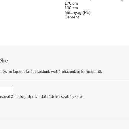
170 cm
100 cm
Műanyag (PE)
Cement
élre
, és mi tájékoztatást küldünk webáruházunk új termékeiről.
sával Ön elfogadja az
adatvédelmi szabályzatot
.