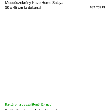
tér
Mosdószekrény Kave Home Salaya
162 759 Ft
90 x 45 cm fa dekorral
Ipari
stílus
Tervezés
Valentin-
nap
Szent
Patrik
Belső
tér
tavaszi
színekben
Tavasz
az
asztalon
Raktáron a beszállítónál (14 nap)