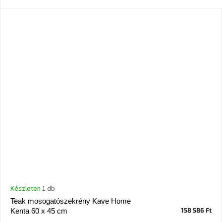
Ghado
gyűjtemény
-
Fő
kategóriák
-
Otthon
a
tavasz
színeiben
-20%
a
kiválasztott
márkákra
–
Ez
az
akció
már
Készleten
1 db
véget
ért
Teak mosogatószekrény Kave Home
158 586 Ft
Kenta 60 x 45 cm