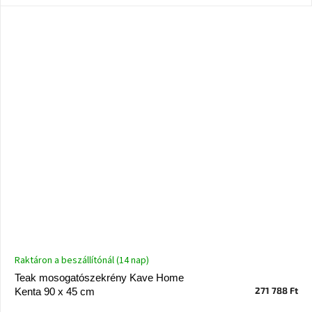
Nordic
Design
gyűjtemény
Kérésre
Márkák
Bejelentkezés
Raktáron a beszállítónál (14 nap)
Teak mosogatószekrény Kave Home
271 788 Ft
Kenta 90 x 45 cm