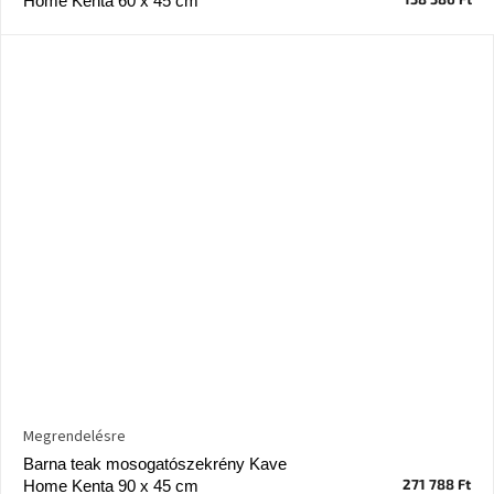
Home Kenta 60 x 45 cm
Chotikov
bemutatóterem
Tervezés
és
praktikus
segítők
Kave
Home
KEDVEZMÉNY
Kave
Home
bolt
Prága
Karlín
Showroom
ProBydleni
Megrendelésre
Prague
Stodůlky
Barna teak mosogatószekrény Kave
271 788 Ft
Home Kenta 90 x 45 cm