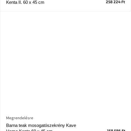
258 224 Ft
Kenta II. 60 x 45 cm
A
nyári
hullámon
Fedezze
fel
sötét
oldalát
Kis
részlet,
nagy
változás
Mesonica
gyűjtemény
Alvópárna
Megrendelésre
Barna teak mosogatószekrény Kave
ARBYD
158 586 Ft