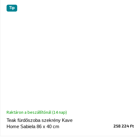
Tip
Raktáron a beszállítónál (14 nap)
Teak fürdőszoba szekrény Kave
258 224 Ft
Home Sabiela 86 x 40 cm