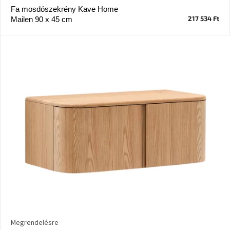
Fa mosdószekrény Kave Home
217 534 Ft
Mailen 90 x 45 cm
J-
line
gyűjtemény
Tenzo
gyűjtemény
Ame
Yens
gyűjtemény
Szezonális
eladás
Trendek
2022
Bohém
stílusú
Megrendelésre
belső