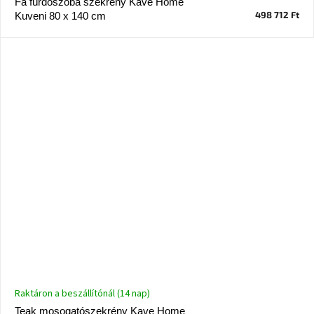
Fa fürdőszoba szekrény Kave Home
A
498 712 Ft
Kuveni 80 x 140 cm
tűz
mellett
ülve
Színes
belső
tér
Woodman
kedvezményesen
Anyák
napja
Egy
étkező,
amely
szórakoztat!
Raktáron a beszállítónál (14 nap)
A
Teak mosogatószekrény Kave Home
8.