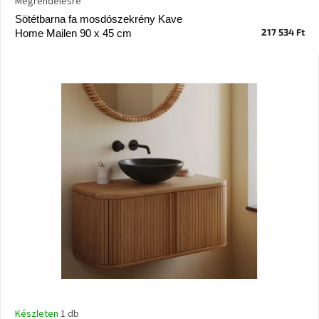
Megrendelésre
Vizsgálati
Sötétbarna fa mosdószekrény Kave
kategória
217 534 Ft
Home Mailen 90 x 45 cm
Designos
Valentin-
nap
Woodman
gyűjtemény
White
Label
Élő
gyűjtemény
Kave
Home
gyűjtemény
Richmond
gyűjtemény
Készleten
1 db