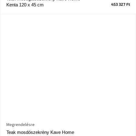
születésnap
453 327 Ft
Kenta 120 x 45 cm
megünneplése
A
kedvenceid
Hírek
Hoorns
gyűjtemény
Karácsonyi
e-
utalványok
Formwood
kollekció
Megrendelésre
Most
Teak mosdószekrény Kave Home
repül