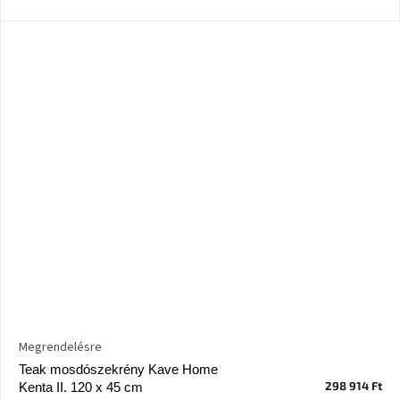
Windsor
&
Co
kollekció
-15%
a
kiválasztott
dizájner
termékekre
Dan-
Form
kedvezményesen
Scandi
gyűjtemény
Devichy
Megrendelésre
gyűjtemény
Teak mosdószekrény Kave Home
298 914 Ft
Kenta II. 120 x 45 cm