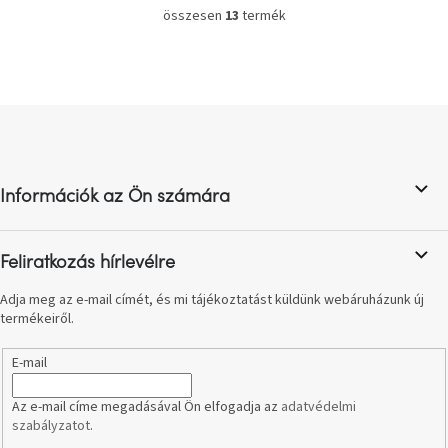
összesen
13
termék
L
i
s
t
a
L
i
á
r
b
á
n
l
y
Információk az Ön számára
é
í
c
t
á
Feliratkozás hírlevélre
s
e
Adja meg az e-mail címét, és mi tájékoztatást küldünk webáruházunk új
l
termékeiről.
e
m
E-mail
e
i
Az e-mail címe megadásával Ön elfogadja az
adatvédelmi
szabályzatot
.