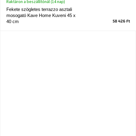
Raktáron a beszállítónál (14 nap)
tér
Fekete szögletes terrazzo asztali
mosogató Kave Home Kuveni 45 x
Ipari
58 426 Ft
40 cm
stílus
Tervezés
Valentin-
nap
Szent
Patrik
Belső
tér
tavaszi
színekben
Tavasz
az
asztalon