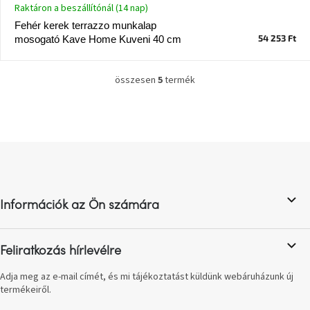
Raktáron a beszállítónál (14 nap)
születésnap
megünneplése
Fehér kerek terrazzo munkalap
54 253 Ft
mosogató Kave Home Kuveni 40 cm
A
kedvenceid
összesen
5
termék
L
i
Hírek
s
t
a
Hoorns
L
gyűjtemény
i
á
r
b
á
Karácsonyi
n
l
e-
y
Információk az Ön számára
utalványok
é
í
c
t
á
Formwood
Feliratkozás hírlevélre
kollekció
s
e
Adja meg az e-mail címét, és mi tájékoztatást küldünk webáruházunk új
l
termékeiről.
Most
e
repül
m