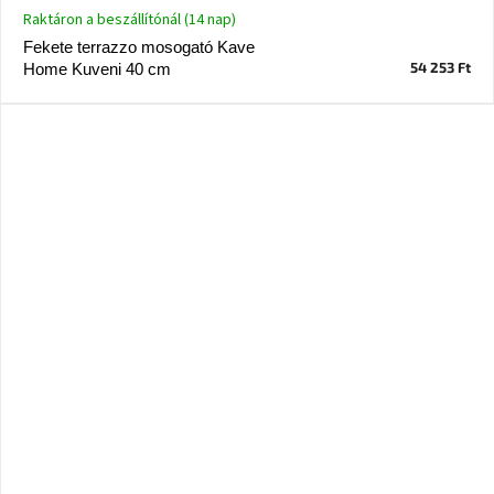
A
Raktáron a beszállítónál (14 nap)
tűz
Fekete terrazzo mosogató Kave
mellett
ülve
54 253 Ft
Home Kuveni 40 cm
Színes
belső
tér
Woodman
kedvezményesen
Anyák
napja
Egy
étkező,
amely
szórakoztat!
A
8.