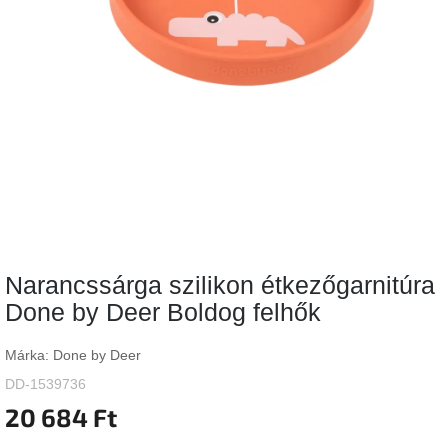
Vizsgálati
kategória
Designos
Valentin-
nap
Woodman
gyűjtemény
White
Label
Élő
Narancssárga szilikon étkezőgarnitúra
gyűjtemény
Done by Deer Boldog felhők
Kave
Home
Márka:
Done by Deer
gyűjtemény
DD-1539736
20 684 Ft
Richmond
gyűjtemény