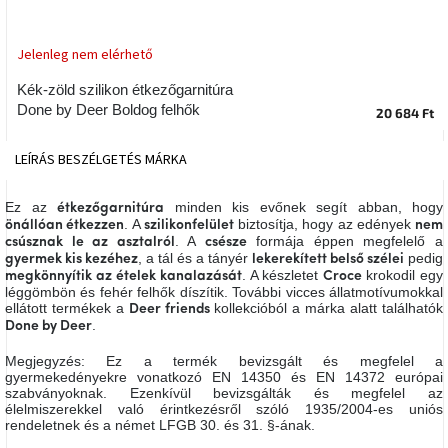
tér
Jelenleg nem elérhető
Ipari
stílus
Kék-zöld szilikon étkezőgarnitúra
Done by Deer Boldog felhők
20 684 Ft
Tervezés
Valentin-
LEÍRÁS
BESZÉLGETÉS
MÁRKA
nap
Ez az
minden kis evőnek segít abban, hogy
étkezőgarnitúra
Szent
. A
biztosítja, hogy az edények
önállóan étkezzen
szilikonfelület
nem
Patrik
. A
formája éppen megfelelő a
csúsznak le az asztalról
csésze
, a tál és a tányér
pedig
gyermek kis kezéhez
lekerekített belső szélei
. A készletet
krokodil egy
megkönnyítik az ételek kanalazását
Croce
Belső
léggömbön és fehér felhők díszítik. További vicces állatmotívumokkal
tér
ellátott termékek a
kollekcióból a márka alatt találhatók
Deer friends
tavaszi
színekben
.
Done by Deer
Megjegyzés:
Ez a termék bevizsgált és megfelel a
gyermekedényekre vonatkozó EN 14350 és EN 14372 európai
Tavasz
szabványoknak. Ezenkívül bevizsgálták és megfelel az
az
asztalon
élelmiszerekkel való érintkezésről szóló 1935/2004-es uniós
rendeletnek és a német LFGB 30. és 31. §-ának.