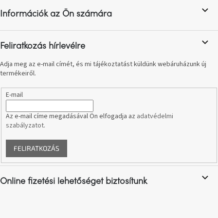
születésnap
l
megünneplése
Információk az Ön számára
é
c
A
kedvenceid
Feliratkozás hírlevélre
Adja meg az e-mail címét, és mi tájékoztatást küldünk webáruházunk új
Hírek
termékeiről.
E-mail
Hoorns
gyűjtemény
Az e-mail címe megadásával Ön elfogadja az
adatvédelmi
szabályzatot
.
Karácsonyi
e-
utalványok
FELIRATKOZÁS
Formwood
kollekció
Online fizetési lehetőséget biztosítunk
Most
repül