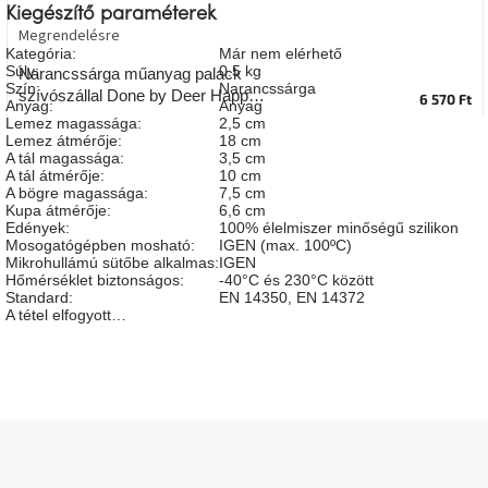
Kiegészítő paraméterek
A
tűz
Megrendelésre
mellett
Kategória
:
Már nem elérhető
ülve
Súly
:
0.5 kg
Narancssárga műanyag palack
Szín
:
Narancssárga
szívószállal Done by Deer Happy
6 570 Ft
Anyag
:
Anyag
clouds 350 ml
Színes
Lemez magassága
:
2,5 cm
belső
Lemez átmérője
:
18 cm
tér
A tál magassága
:
3,5 cm
A tál átmérője
:
10 cm
A bögre magassága
:
7,5 cm
Kupa átmérője
:
6,6 cm
Woodman
kedvezményesen
Edények
:
100% élelmiszer minőségű szilikon
Mosogatógépben mosható
:
IGEN (max. 100ºC)
Mikrohullámú sütőbe alkalmas
:
IGEN
Hőmérséklet biztonságos
:
-40°C és 230°C között
Anyák
Standard
:
EN 14350, EN 14372
napja
A tétel elfogyott…
Egy
étkező,
amely
szórakoztat!
L
á
A
b
8.