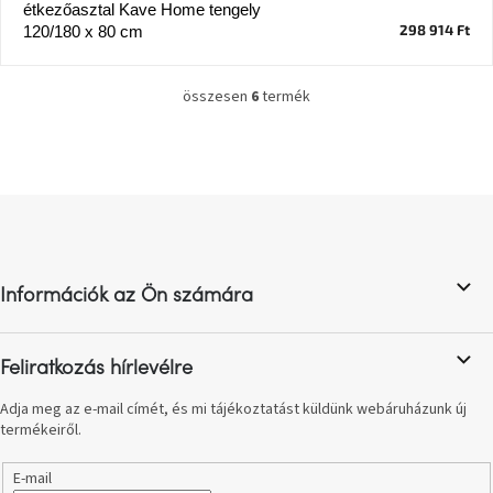
étkezőasztal Kave Home tengely
298 914 Ft
120/180 x 80 cm
A
nyári
hullámon
összesen
6
termék
L
i
Fedezze
s
fel
t
sötét
oldalát
a
L
i
á
r
Kis
b
á
részlet,
n
l
nagy
változás
y
Információk az Ön számára
é
í
c
t
Mesonica
á
Feliratkozás hírlevélre
gyűjtemény
s
e
Adja meg az e-mail címét, és mi tájékoztatást küldünk webáruházunk új
l
termékeiről.
Alvópárna
e
m
E-mail
e
ARBYD