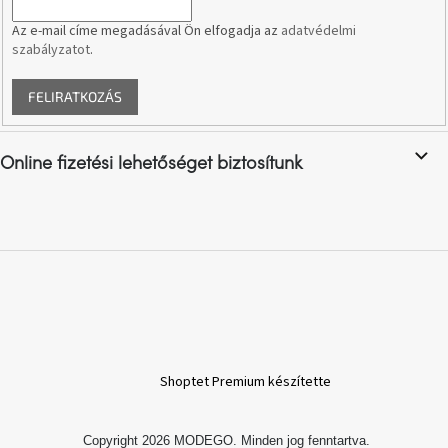
i
Chotikov
bemutatóterem
Az e-mail címe megadásával Ön elfogadja az
adatvédelmi
szabályzatot
.
Tervezés
és
FELIRATKOZÁS
praktikus
segítők
Online fizetési lehetőséget biztosítunk
Kave
Home
KEDVEZMÉNY
Kave
Home
bolt
Prága
Karlín
Showroom
Shoptet Premium készítette
ProBydleni
Prague
Stodůlky
Copyright 2026
MODEGO
. Minden jog fenntartva.