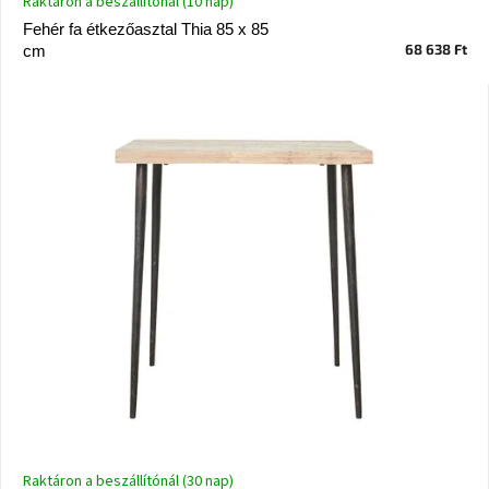
Raktáron a beszállítónál (10 nap)
Vizsgálati
Fehér fa étkezőasztal Thia 85 x 85
kategória
68 638 Ft
cm
Designos
Valentin-
nap
Woodman
gyűjtemény
White
Label
Élő
gyűjtemény
Kave
Home
gyűjtemény
Richmond
gyűjtemény
Raktáron a beszállítónál (30 nap)