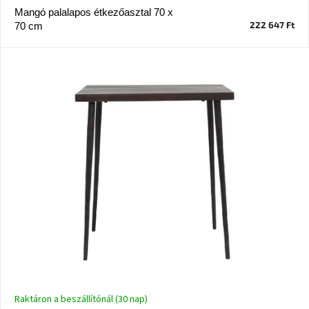
Mangó palalapos étkezőasztal 70 x
222 647 Ft
70 cm
J-
line
gyűjtemény
Tenzo
gyűjtemény
Ame
Yens
gyűjtemény
Szezonális
eladás
Trendek
2022
Bohém
stílusú
Raktáron a beszállítónál (30 nap)
belső