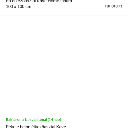
Fa étkezőasztal Kave Home Indara
A
181 018 Ft
100 x 100 cm
tűz
mellett
ülve
Színes
belső
tér
Woodman
kedvezményesen
Anyák
napja
Egy
étkező,
amely
szórakoztat!
Raktáron a beszállítónál (14 nap)
A
Fekete beton étkezőasztal Kave
8.