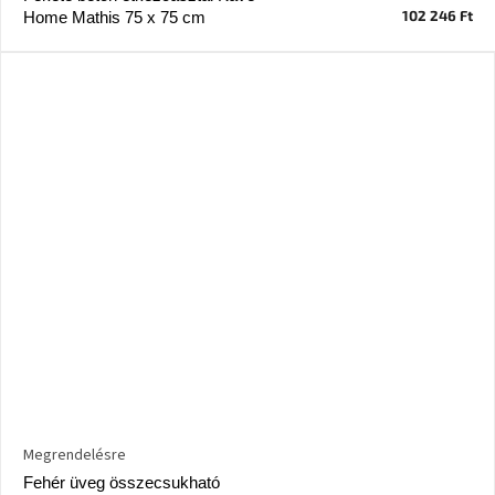
születésnap
102 246 Ft
Home Mathis 75 x 75 cm
megünneplése
A
kedvenceid
Hírek
Hoorns
gyűjtemény
Karácsonyi
e-
utalványok
Formwood
kollekció
Megrendelésre
Most
Fehér üveg összecsukható
repül