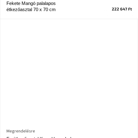
tér
Fekete Mangó palalapos
222 647 Ft
étkezőasztal 70 x 70 cm
Ipari
stílus
Tervezés
Valentin-
nap
Szent
Patrik
Belső
tér
tavaszi
színekben
Tavasz
az
asztalon
Megrendelésre