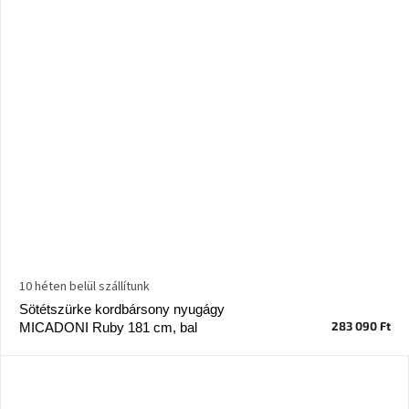
10 héten belül szállítunk
Sötétszürke kordbársony nyugágy
283 090 Ft
MICADONI Ruby 181 cm, bal