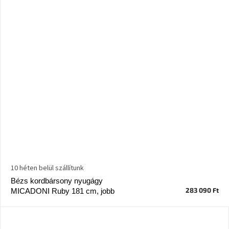
10 héten belül szállítunk
Bézs kordbársony nyugágy
283 090 Ft
MICADONI Ruby 181 cm, jobb