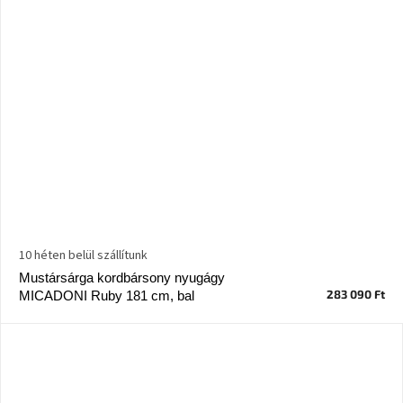
10 héten belül szállítunk
Mustársárga kordbársony nyugágy
283 090 Ft
MICADONI Ruby 181 cm, bal