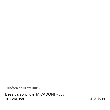
10 héten belül szállítunk
Bézs bársony fotel MICADONI Ruby
310 139 Ft
181 cm, bal