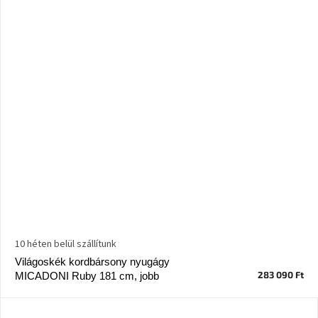
10 héten belül szállítunk
Világoskék kordbársony nyugágy
283 090 Ft
MICADONI Ruby 181 cm, jobb