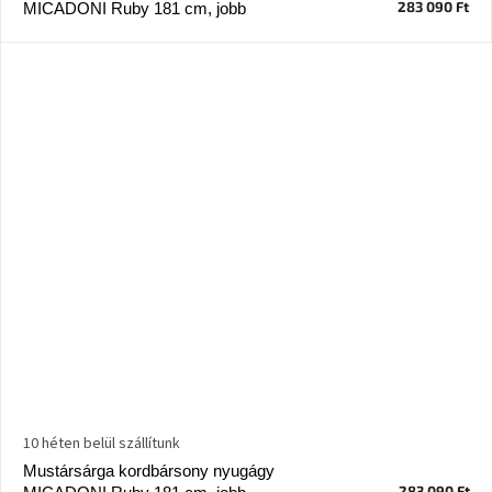
283 090 Ft
MICADONI Ruby 181 cm, jobb
A
nyári
hullámon
Fedezze
fel
sötét
oldalát
Kis
részlet,
nagy
változás
Mesonica
gyűjtemény
Alvópárna
10 héten belül szállítunk
Mustársárga kordbársony nyugágy
ARBYD
283 090 Ft