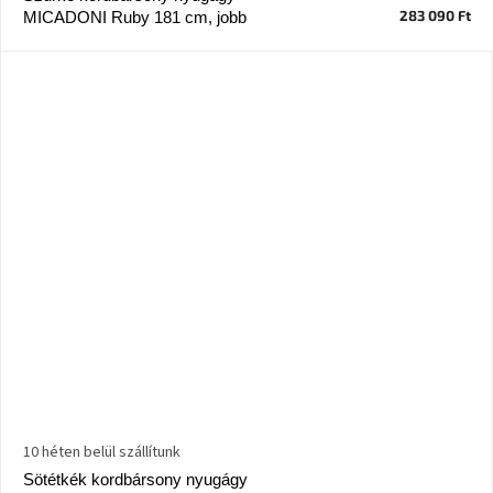
születésnap
283 090 Ft
MICADONI Ruby 181 cm, jobb
megünneplése
A
kedvenceid
Hírek
Hoorns
gyűjtemény
Karácsonyi
e-
utalványok
Formwood
kollekció
10 héten belül szállítunk
Most
Sötétkék kordbársony nyugágy
repül