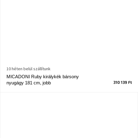
10 héten belül szállítunk
MICADONI Ruby királykék bársony
310 139 Ft
nyugágy 181 cm, jobb