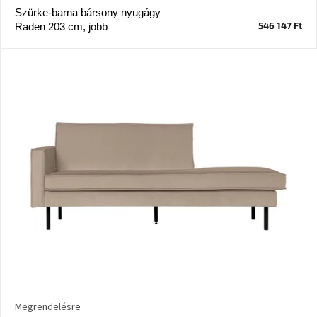
Szürke-barna bársony nyugágy
546 147 Ft
Raden 203 cm, jobb
J-
line
gyűjtemény
Tenzo
gyűjtemény
Ame
Yens
gyűjtemény
Szezonális
eladás
Trendek
2022
Bohém
stílusú
Megrendelésre
belső