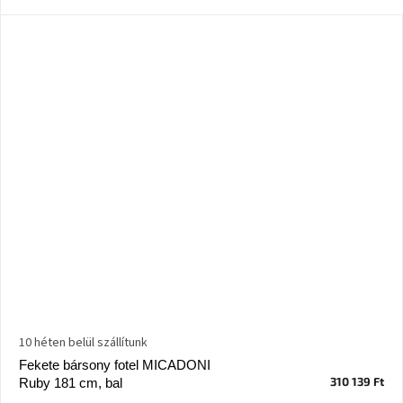
Ghado
gyűjtemény
-
Fő
kategóriák
-
Otthon
a
tavasz
színeiben
-20%
a
kiválasztott
márkákra
–
Ez
az
akció
már
10 héten belül szállítunk
véget
ért
Fekete bársony fotel MICADONI
310 139 Ft
Ruby 181 cm, bal