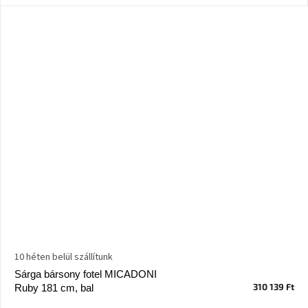
Nordic
Design
gyűjtemény
Kérésre
Márkák
Bejelentkezés
10 héten belül szállítunk
Sárga bársony fotel MICADONI
310 139 Ft
Ruby 181 cm, bal