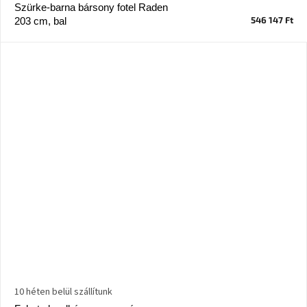
tér
Szürke-barna bársony fotel Raden
546 147 Ft
203 cm, bal
Ipari
stílus
Tervezés
Valentin-
nap
Szent
Patrik
Belső
tér
tavaszi
színekben
Tavasz
az
asztalon
10 héten belül szállítunk