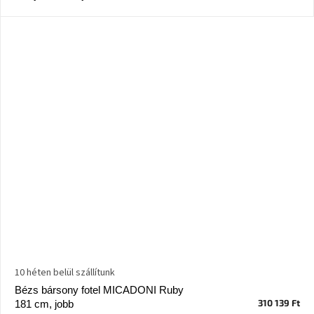
Windsor
&
Co
kollekció
-15%
a
kiválasztott
dizájner
termékekre
Dan-
Form
kedvezményesen
Scandi
gyűjtemény
Devichy
10 héten belül szállítunk
gyűjtemény
Bézs bársony fotel MICADONI Ruby
310 139 Ft
181 cm, jobb