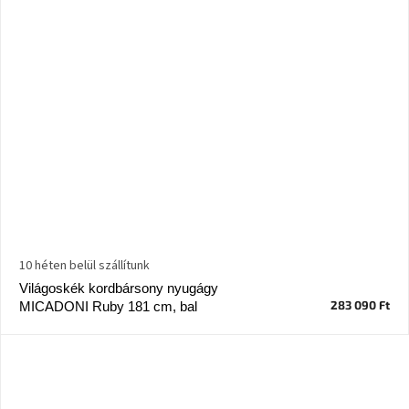
10 héten belül szállítunk
Világoskék kordbársony nyugágy
283 090 Ft
MICADONI Ruby 181 cm, bal