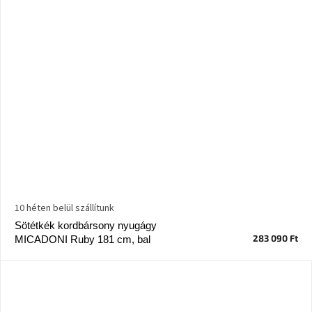
10 héten belül szállítunk
Sötétkék kordbársony nyugágy
283 090 Ft
MICADONI Ruby 181 cm, bal