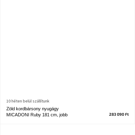
10 héten belül szállítunk
Zöld kordbársony nyugágy
283 090 Ft
MICADONI Ruby 181 cm, jobb