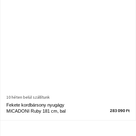
10 héten belül szállítunk
Fekete kordbársony nyugágy
283 090 Ft
MICADONI Ruby 181 cm, bal