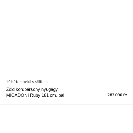
10 héten belül szállítunk
Zöld kordbársony nyugágy
283 090 Ft
MICADONI Ruby 181 cm, bal