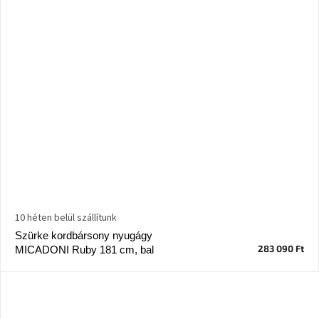
10 héten belül szállítunk
Szürke kordbársony nyugágy
283 090 Ft
MICADONI Ruby 181 cm, bal