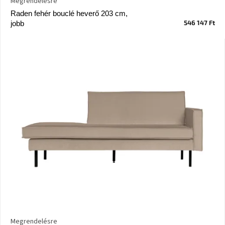
Megrendelésre
Vizsgálati
Raden fehér bouclé heverő 203 cm,
kategória
546 147 Ft
jobb
Designos
Valentin-
nap
Woodman
gyűjtemény
White
Label
Élő
gyűjtemény
Kave
Home
gyűjtemény
Richmond
gyűjtemény
Megrendelésre