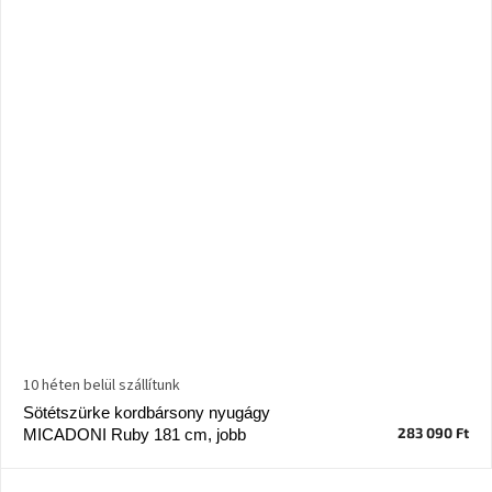
10 héten belül szállítunk
Sötétszürke kordbársony nyugágy
283 090 Ft
MICADONI Ruby 181 cm, jobb