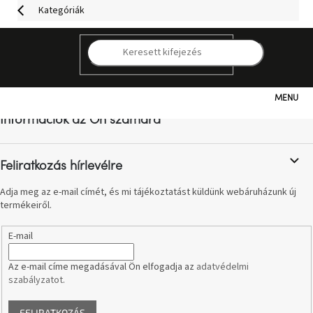
Ugrás
Kategóriák
a
fő
tartalomhoz
K
L
á
b
Kategóriák
l
Információk az Ön számára
é
c
Hogyan
vásároljunk
Feliratkozás hírlevélre
Adja meg az e-mail címét, és mi tájékoztatást küldünk webáruházunk új
Kapcsolat
termékeiről.
Már
E-mail
nem
elérhető
Az e-mail címe megadásával Ön elfogadja az
adatvédelmi
szabályzatot
.
Kedvezmények
FELIRATKOZÁS