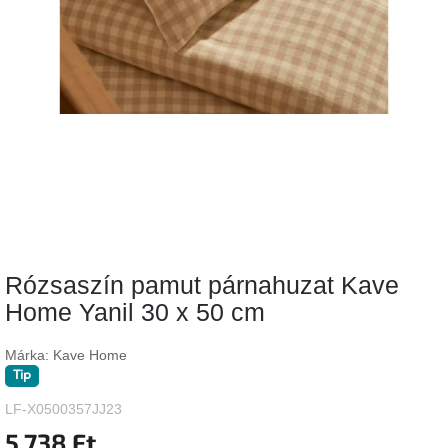
Vizsgálati
kategória
Designos
Valentin-
nap
Woodman
gyűjtemény
White
Label
Élő
Rózsaszín pamut párnahuzat Kave
gyűjtemény
Home Yanil 30 x 50 cm
Kave
Home
Márka:
Kave Home
gyűjtemény
Tip
LF-X0500357JJ23
Richmond
gyűjtemény
5 738 Ft