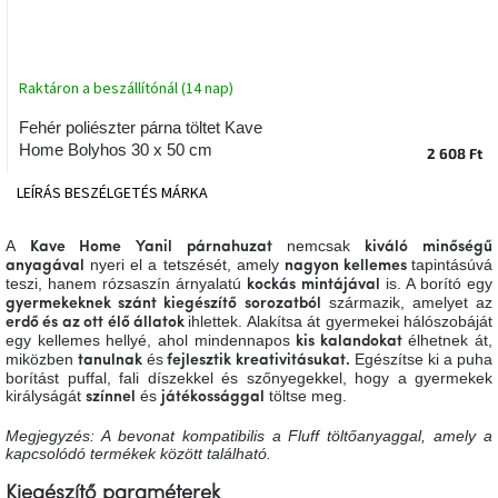
tér
Ipari
stílus
Raktáron a beszállítónál (14 nap)
Fehér poliészter párna töltet Kave
Tervezés
Home Bolyhos 30 x 50 cm
2 608 Ft
Valentin-
nap
LEÍRÁS
BESZÉLGETÉS
MÁRKA
Szent
A
nemcsak
Kave Home Yanil párnahuzat
kiváló minőségű
Patrik
nyeri el a tetszését, amely
tapintásúvá
anyagával
nagyon kellemes
teszi, hanem rózsaszín árnyalatú
is. A borító egy
kockás
mintájával
származik, amelyet az
gyermekeknek szánt kiegészítő sorozatból
Belső
ihlettek. Alakítsa át gyermekei hálószobáját
erdő és az ott élő állatok
tér
egy kellemes hellyé, ahol mindennapos
élhetnek át,
kis kalandokat
tavaszi
miközben
és
Egészítse ki a puha
tanulnak
fejlesztik kreativitásukat.
színekben
borítást puffal, fali díszekkel és szőnyegekkel, hogy a gyermekek
királyságát
és
töltse meg.
színnel
játékossággal
Tavasz
Megjegyzés: A bevonat kompatibilis a Fluff töltőanyaggal, amely a
az
kapcsolódó termékek között található.
asztalon
Kiegészítő paraméterek