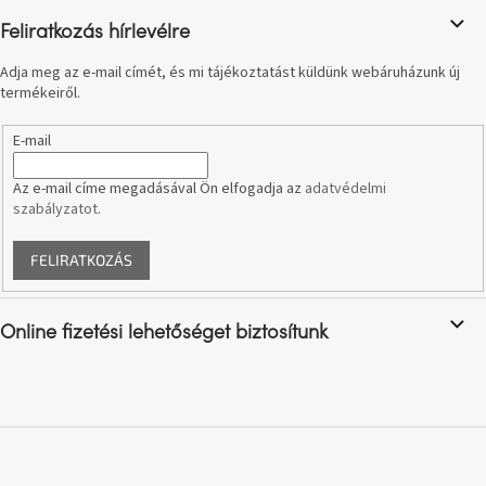
születésnap
megünneplése
Feliratkozás hírlevélre
Adja meg az e-mail címét, és mi tájékoztatást küldünk webáruházunk új
A
termékeiről.
kedvenceid
E-mail
Hírek
Az e-mail címe megadásával Ön elfogadja az
adatvédelmi
szabályzatot
.
Hoorns
gyűjtemény
FELIRATKOZÁS
Karácsonyi
e-
utalványok
Online fizetési lehetőséget biztosítunk
Formwood
kollekció
Most
repül