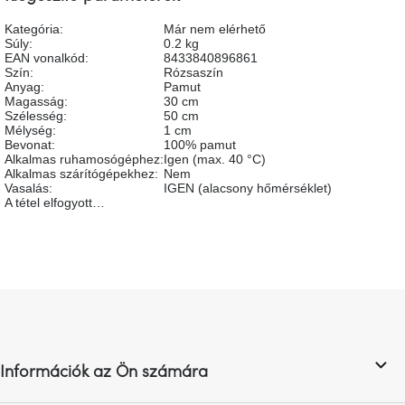
A
tűz
Kategória
:
Már nem elérhető
mellett
Súly
:
0.2 kg
ülve
EAN vonalkód
:
8433840896861
Szín
:
Rózsaszín
Anyag
:
Pamut
Magasság
:
30 cm
Színes
belső
Szélesség
:
50 cm
tér
Mélység
:
1 cm
Bevonat
:
100% pamut
Alkalmas ruhamosógéphez
:
Igen (max. 40 °C)
Alkalmas szárítógépekhez
:
Nem
Woodman
Vasalás
:
IGEN (alacsony hőmérséklet)
kedvezményesen
A tétel elfogyott…
Anyák
napja
L
Egy
étkező,
á
amely
b
szórakoztat!
l
Információk az Ön számára
é
A
c
8.