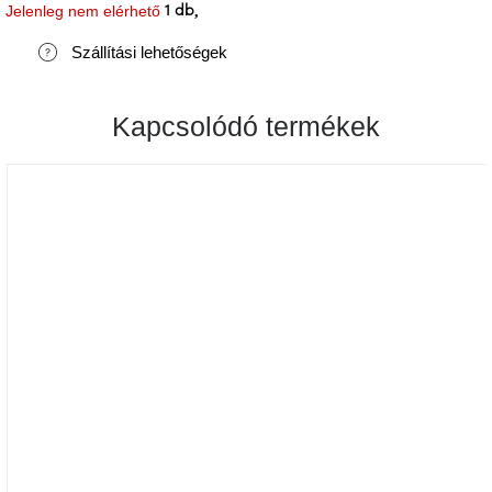
Jelenleg nem elérhető
1 db
J-
Szállítási lehetőségek
line
gyűjtemény
A tétel elfogyott…
Kapcsolódó termékek
Tenzo
gyűjtemény
Ame
Yens
gyűjtemény
Szezonális
eladás
Trendek
2022
Bohém
stílusú
belső