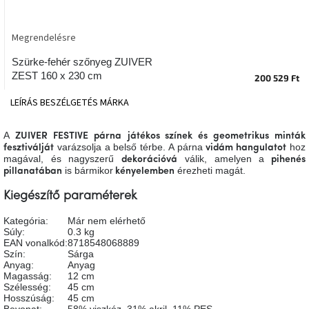
tér
Megrendelésre
Ipari
stílus
Szürke-fehér szőnyeg ZUIVER
ZEST 160 x 230 cm
200 529 Ft
Tervezés
Valentin-
LEÍRÁS
BESZÉLGETÉS
MÁRKA
nap
A
ZUIVER FESTIVE párna
játékos színek és geometrikus minták
varázsolja a belső térbe. A párna
hoz
Szent
fesztiválját
vidám hangulatot
Patrik
magával, és nagyszerű
válik, amelyen a
dekorációvá
pihenés
is bármikor
érezheti magát.
pillanatában
kényelemben
Belső
Kiegészítő paraméterek
tér
tavaszi
Kategória
:
Már nem elérhető
színekben
Súly
:
0.3 kg
EAN vonalkód
:
8718548068889
Szín
:
Sárga
Tavasz
Anyag
:
Anyag
az
Magasság
:
12 cm
asztalon
Szélesség
:
45 cm
Hosszúság
:
45 cm
Bevonat
:
58% viszkóz, 31% akril, 11% PES