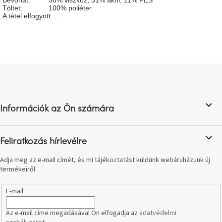
A
Töltet
:
100% poliéter
tűz
A tétel elfogyott…
mellett
ülve
Színes
belső
L
tér
á
b
Woodman
l
kedvezményesen
Információk az Ön számára
é
c
Anyák
napja
Feliratkozás hírlevélre
Adja meg az e-mail címét, és mi tájékoztatást küldünk webáruházunk új
Egy
termékeiről.
étkező,
amely
szórakoztat!
E-mail
Az e-mail címe megadásával Ön elfogadja az
adatvédelmi
A
8.