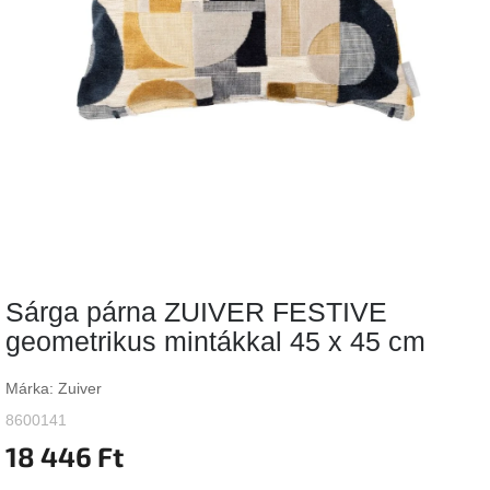
Vizsgálati
kategória
Designos
Valentin-
nap
Woodman
gyűjtemény
White
Label
Élő
Sárga párna ZUIVER FESTIVE
gyűjtemény
geometrikus mintákkal 45 x 45 cm
Kave
Home
Márka:
Zuiver
gyűjtemény
8600141
18 446 Ft
Richmond
gyűjtemény