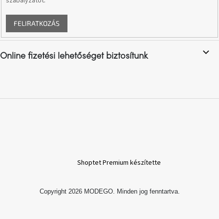
szabályzatot
.
születésnap
megünneplése
FELIRATKOZÁS
A
kedvenceid
Online fizetési lehetőséget biztosítunk
Hírek
Hoorns
gyűjtemény
Karácsonyi
e-
utalványok
Shoptet Premium készítette
Formwood
kollekció
Copyright 2026
MODEGO
. Minden jog fenntartva.
Most
repül