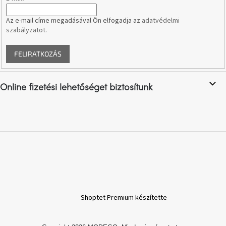
e
tér
i
Az e-mail címe megadásával Ön elfogadja az
adatvédelmi
szabályzatot
.
Ipari
stílus
FELIRATKOZÁS
Tervezés
Valentin-
nap
Online fizetési lehetőséget biztosítunk
Szent
Patrik
Belső
tér
tavaszi
színekben
Tavasz
Shoptet Premium készítette
az
asztalon