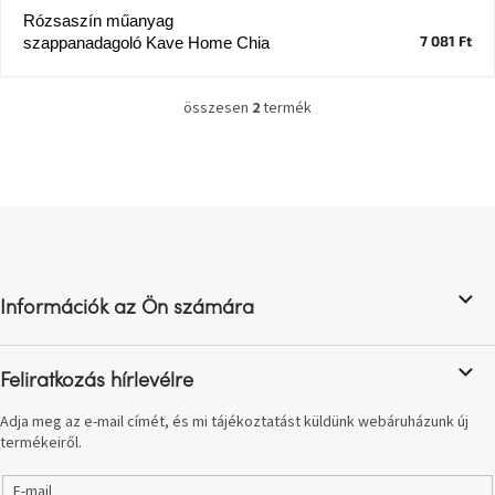
Rózsaszín műanyag
7 081 Ft
szappanadagoló Kave Home Chia
J-
line
gyűjtemény
összesen
2
termék
L
Tenzo
i
gyűjtemény
s
t
a
Ame
L
i
Yens
á
gyűjtemény
r
b
á
n
l
Szezonális
y
Információk az Ön számára
é
eladás
í
c
t
á
Trendek
Feliratkozás hírlevélre
s
2022
e
Adja meg az e-mail címét, és mi tájékoztatást küldünk webáruházunk új
l
termékeiről.
e
Bohém
stílusú
m
belső
E-mail