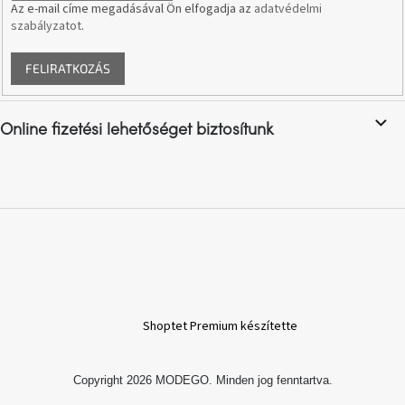
Az e-mail címe megadásával Ön elfogadja az
adatvédelmi
szabályzatot
.
A
nyári
hullámon
FELIRATKOZÁS
Fedezze
fel
Online fizetési lehetőséget biztosítunk
sötét
oldalát
Kis
részlet,
nagy
változás
Mesonica
gyűjtemény
Shoptet Premium készítette
Alvópárna
Copyright 2026
MODEGO
. Minden jog fenntartva.
ARBYD