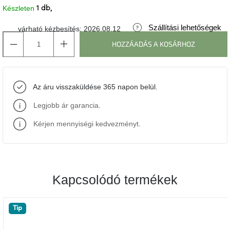
Készleten
1 db
J-
Szállítási lehetőségek
line
várható kézbesítés:
2026.08.12
gyűjtemény
HOZZÁADÁS A KOSÁRHOZ
Tenzo
gyűjtemény
Az áru visszaküldése 365 napon belül.
Ame
Legjobb ár garancia
.
Yens
gyűjtemény
Kérjen mennyiségi kedvezményt
.
Szezonális
eladás
Kapcsolódó termékek
Trendek
2022
Tip
Bohém
stílusú
belső