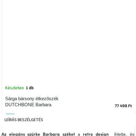
tér
Ipari
stílus
Tervezés
Valentin-
nap
Szent
Patrik
Belső
Készleten
1 db
tér
tavaszi
Sárga bársony étkezőszék
színekben
DUTCHBONE Barbara
77 498 Ft
Tavasz
Tip
LEÍRÁS
BESZÉLGETÉS
az
asztalon
a
ihlette, és
Az elegáns szürke Barbara széket
retro design