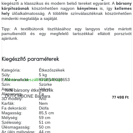
kiegészíti a klasszikus és modern belső tereket egyaránt. A
bársony
A
köszönhetően nagyon
is, így
tűz
kárpitozásnak
kényelmes
kellemes
mellett
ülőalkalmatosság. A többféle színválasztéknak köszönhetően
hely
ülve
mindenki megtalálja a sajátját.
Tipp: A textilbútorok tisztításához egy langyos vízbe mártott
Színes
pamutkendőt és egy megfelelő tartozékkal ellátott porszívót
belső
ajánlunk.
tér
Woodman
Kiegészítő paraméterek
kedvezményesen
Kategória
:
Étkezőszékek
Súly
:
5 kg
Anyák
Raktáron a beszállítónál (14 nap)
EAN vonalkód
:
8718548038653
napja
Szín
:
Szürke
Anyag
:
Velvet
Kék bársony étkezőszék
Alapanyag
:
Fa
DUTCHBONE Barbara
77 498 Ft
3D modely
:
Ano
Egy
étkező,
Karfák
:
Nem
amely
Fa dekoráció
:
Diófa
szórakoztat!
Magasság
:
85,5 cm
Mélység
:
59 cm
Szélesség
:
51 cm
Ülésmagasság
:
50 cm
A
8.
Az ülés mélysége
:
44 cm