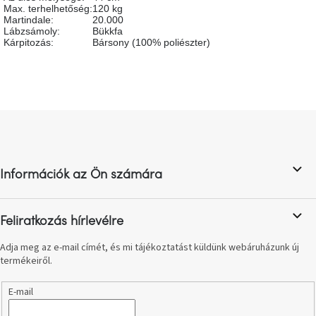
születésnap
Max. terhelhetőség
:
120 kg
megünneplése
Martindale
:
20.000
Lábzsámoly
:
Bükkfa
Kárpitozás
:
Bársony (100% poliészter)
A
kedvenceid
Hírek
L
á
Hoorns
b
gyűjtemény
l
Információk az Ön számára
é
Karácsonyi
c
e-
utalványok
Feliratkozás hírlevélre
Adja meg az e-mail címét, és mi tájékoztatást küldünk webáruházunk új
Formwood
termékeiről.
kollekció
E-mail
Most
repül