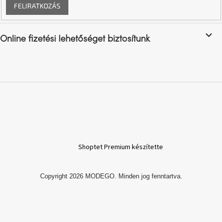
FELIRATKOZÁS
A
nyári
hullámon
Online fizetési lehetőséget biztosítunk
Fedezze
fel
sötét
oldalát
Kis
részlet,
nagy
változás
Shoptet Premium készítette
Mesonica
gyűjtemény
Copyright 2026
MODEGO
. Minden jog fenntartva.
Alvópárna
ARBYD