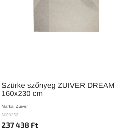
Vizsgálati
kategória
Designos
Valentin-
nap
Woodman
gyűjtemény
White
Label
Élő
Szürke szőnyeg ZUIVER DREAM
gyűjtemény
160x230 cm
Kave
Home
Márka:
Zuiver
gyűjtemény
6000252
237 438 Ft
Richmond
gyűjtemény