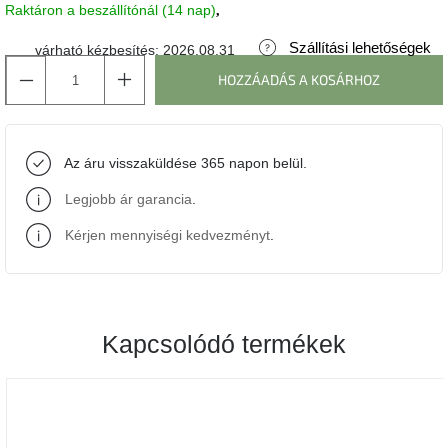
Raktáron a beszállítónál (14 nap)
J-
Szállítási lehetőségek
várható kézbesítés:
2026.08.31
line
gyűjtemény
HOZZÁADÁS A KOSÁRHOZ
Tenzo
gyűjtemény
Az áru visszaküldése 365 napon belül.
Ame
Legjobb ár garancia
.
Yens
gyűjtemény
Kérjen mennyiségi kedvezményt
.
Szezonális
eladás
Kapcsolódó termékek
Trendek
2022
Bohém
stílusú
belső