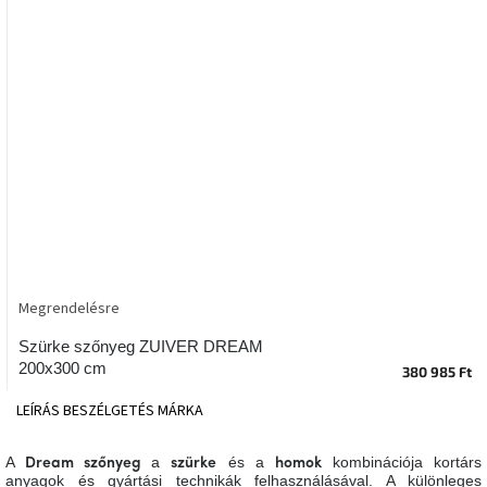
tér
Ipari
stílus
Tervezés
Valentin-
nap
Szent
Patrik
Megrendelésre
Belső
tér
tavaszi
Szürke szőnyeg ZUIVER DREAM
színekben
200x300 cm
380 985 Ft
LEÍRÁS
BESZÉLGETÉS
MÁRKA
Tavasz
az
asztalon
A
a
és a
kombinációja kortárs
Dream szőnyeg
szürke
homok
anyagok és gyártási technikák felhasználásával. A különleges