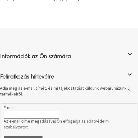
születésnap
megünneplése
A
kedvenceid
L
á
b
Hírek
l
Információk az Ön számára
é
Hoorns
c
gyűjtemény
Feliratkozás hírlevélre
Karácsonyi
Adja meg az e-mail címét, és mi tájékoztatást küldünk webáruházunk új
e-
utalványok
termékeiről.
E-mail
Formwood
kollekció
Az e-mail címe megadásával Ön elfogadja az
adatvédelmi
szabályzatot
.
Most
repül