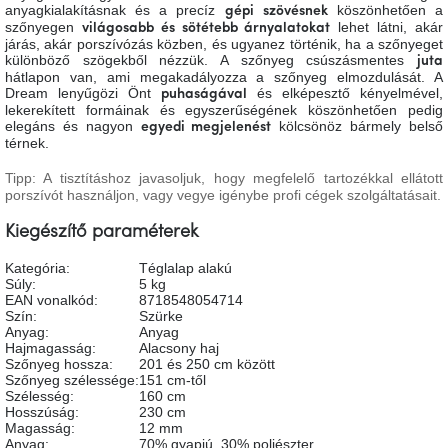
anyagkialakításnak és a precíz
köszönhetően a
gépi
szövésnek
A
szőnyegen
lehet látni, akár
világosabb és sötétebb árnyalatokat
tűz
mellett
járás, akár porszívózás közben, és ugyanez történik, ha a szőnyeget
ülve
különböző szögekből nézzük. A szőnyeg csúszásmentes
juta
hátlapon van, ami megakadályozza a szőnyeg elmozdulását. A
Dream lenyűgözi Önt
és elképesztő kényelmével,
puhaságával
lekerekített formáinak és egyszerűségének köszönhetően pedig
Színes
elegáns és nagyon
kölcsönöz bármely belső
belső
egyedi megjelenést
tér
térnek.
Tipp: A tisztításhoz javasoljuk, hogy megfelelő tartozékkal ellátott
porszívót használjon, vagy vegye igénybe profi cégek szolgáltatásait.
Woodman
kedvezményesen
Kiegészítő paraméterek
Anyák
Kategória
:
Téglalap alakú
napja
Súly
:
5 kg
EAN vonalkód
:
8718548054714
Szín
:
Szürke
Anyag
:
Anyag
Egy
étkező,
Hajmagasság
:
Alacsony haj
amely
Szőnyeg hossza
:
201 és 250 cm között
szórakoztat!
Szőnyeg szélessége
:
151 cm-től
Szélesség
:
160 cm
Hosszúság
:
230 cm
Magasság
:
12 mm
A
Anyag
:
70% gyapjú, 30% poliészter
8.