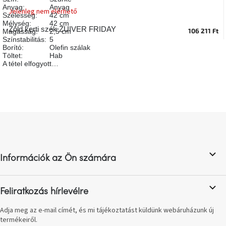
Anyag
:
Anyag
A
Jelenleg nem elérhető
tűz
Szélesség
:
42 cm
mellett
Mélység
:
42 cm
ülve
Zöld kerti szék ZUIVER FRIDAY
106 211 Ft
Magasság
:
2,5 cm
Színstabilitás
:
5
Borító
:
Olefin szálak
Töltet
:
Hab
Színes
belső
A tétel elfogyott…
tér
Woodman
kedvezményesen
L
á
Anyák
b
napja
l
Információk az Ön számára
é
Egy
c
étkező,
amely
szórakoztat!
Feliratkozás hírlevélre
Adja meg az e-mail címét, és mi tájékoztatást küldünk webáruházunk új
A
termékeiről.
8.