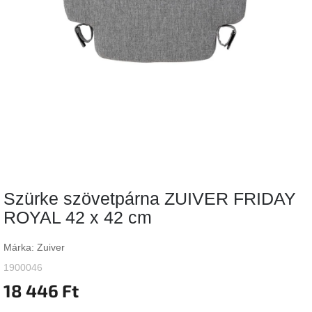
Vizsgálati
kategória
Designos
Valentin-
nap
Woodman
gyűjtemény
White
Label
Élő
Szürke szövetpárna ZUIVER FRIDAY
gyűjtemény
ROYAL 42 x 42 cm
Kave
Home
Márka:
Zuiver
gyűjtemény
1900046
18 446 Ft
Richmond
gyűjtemény