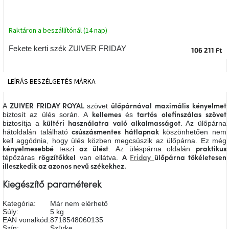
tér
Raktáron a beszállítónál (14 nap)
Ipari
stílus
Fekete kerti szék ZUIVER FRIDAY
106 211 Ft
Tervezés
Valentin-
LEÍRÁS
BESZÉLGETÉS
MÁRKA
nap
A
szövet
ZUIVER FRIDAY ROYAL
ülőpárnával
maximális
kényelmet
Szent
biztosít az ülés során. A
és
kellemes
tartós
olefinszálas
szövet
Patrik
biztosítja a
. Az ülőpárna
kültéri használatra
való alkalmasságot
hátoldalán található
köszönhetően nem
csúszásmentes
hátlapnak
kell aggódnia, hogy ülés közben megcsúszik az ülőpárna. Ez még
Belső
teszi
. Az üléspárna oldalán
kényelmesebbé
az ülést
praktikus
tér
tépőzáras
van ellátva.
rögzítőkkel
A
Friday
ülőpárna tökéletesen
tavaszi
színekben
illeszkedik az azonos nevű székekhez.
Kiegészítő paraméterek
Tavasz
az
Kategória
:
Már nem elérhető
asztalon
Súly
:
5 kg
EAN vonalkód
:
8718548060135
Szín
:
Szürke