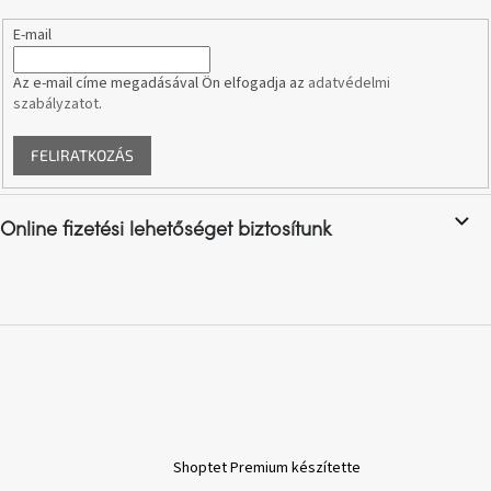
születésnap
megünneplése
E-mail
Az e-mail címe megadásával Ön elfogadja az
adatvédelmi
A
kedvenceid
szabályzatot
.
FELIRATKOZÁS
Hírek
Hoorns
Online fizetési lehetőséget biztosítunk
gyűjtemény
Karácsonyi
e-
utalványok
Formwood
kollekció
Most
Shoptet Premium készítette
repül