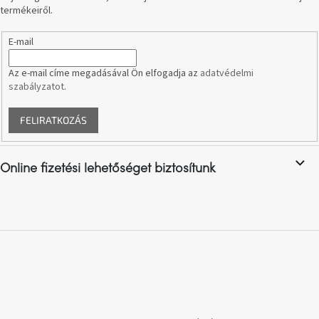
termékeiről.
A
E-mail
nyári
hullámon
Az e-mail címe megadásával Ön elfogadja az
adatvédelmi
szabályzatot
.
Fedezze
fel
sötét
FELIRATKOZÁS
oldalát
Kis
Online fizetési lehetőséget biztosítunk
részlet,
nagy
változás
Mesonica
gyűjtemény
Alvópárna
ARBYD