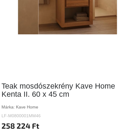
Vizsgálati
kategória
Designos
Valentin-
nap
Woodman
gyűjtemény
White
Label
Élő
Teak mosdószekrény Kave Home
gyűjtemény
Kenta II. 60 x 45 cm
Kave
Home
Márka:
Kave Home
gyűjtemény
LF-M0800001MM46
258 224 Ft
Richmond
gyűjtemény