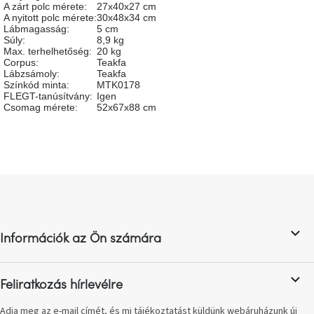
A zárt polc mérete
:
27x40x27 cm
születésnap
megünneplése
A nyitott polc mérete
:
30x48x34 cm
Lábmagasság
:
5 cm
Súly
:
8,9 kg
Max. terhelhetőség
:
20 kg
A
Corpus
:
Teakfa
kedvenceid
Lábzsámoly
:
Teakfa
Színkód minta
:
MTK0178
FLEGT-tanúsítvány
:
Igen
Hírek
Csomag mérete
:
52x67x88 cm
Hoorns
gyűjtemény
L
Karácsonyi
á
e-
utalványok
b
l
Információk az Ön számára
é
Formwood
c
kollekció
Feliratkozás hírlevélre
Most
repül
Adja meg az e-mail címét, és mi tájékoztatást küldünk webáruházunk új