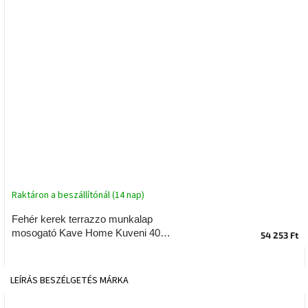
tér
Ipari
stílus
Tervezés
Valentin-
nap
Szent
Patrik
Raktáron a beszállítónál (14 nap)
Belső
tér
tavaszi
Fehér kerek terrazzo munkalap
színekben
mosogató Kave Home Kuveni 40
54 253 Ft
cm
Tavasz
az
LEÍRÁS
BESZÉLGETÉS
MÁRKA
asztalon