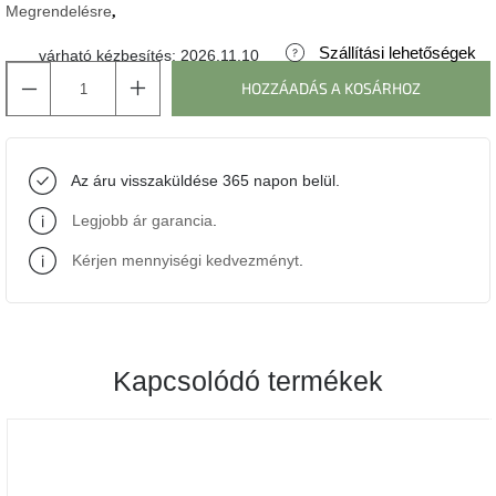
Megrendelésre
J-
Szállítási lehetőségek
várható kézbesítés:
2026.11.10
line
gyűjtemény
HOZZÁADÁS A KOSÁRHOZ
Tenzo
gyűjtemény
Az áru visszaküldése 365 napon belül.
Ame
Legjobb ár garancia
.
Yens
gyűjtemény
Kérjen mennyiségi kedvezményt
.
Szezonális
eladás
Kapcsolódó termékek
Trendek
2022
Bohém
stílusú
belső