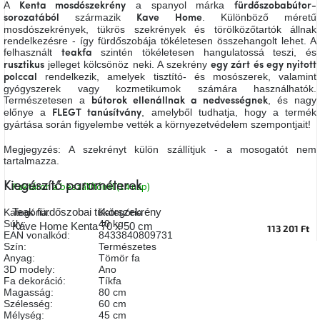
A
a spanyol márka
Kenta mosdószekrény
fürdőszobabútor-
A
származik
. Különböző méretű
sorozatából
Kave Home
tűz
mosdószekrények, tükrös szekrények és törölközőtartók állnak
mellett
ülve
rendelkezésre - így fürdőszobája tökéletesen összehangolt lehet. A
felhasznált
szintén tökéletesen hangulatossá teszi, és
teakfa
jelleget kölcsönöz neki. A szekrény
rusztikus
egy zárt és egy nyitott
rendelkezik, amelyek tisztító- és mosószerek, valamint
polccal
Színes
gyógyszerek vagy kozmetikumok számára használhatók.
belső
tér
Természetesen a
, és nagy
bútorok ellenállnak a nedvességnek
előnye a
, amelyből tudhatja, hogy a termék
FLEGT tanúsítvány
gyártása során figyelembe vették a környezetvédelem szempontjait!
Woodman
kedvezményesen
Megjegyzés: A szekrényt külön szállítjuk - a mosogatót nem
tartalmazza.
Raktáron a beszállítónál (14 nap)
Kiegészítő paraméterek
Anyák
napja
Teak fürdőszobai tükörszekrény
Kategória
:
Kategória
Súly
:
40 kg
Kave Home Kenta 70 x 50 cm
113 201 Ft
EAN vonalkód
:
8433840809731
Egy
Szín
:
Természetes
étkező,
amely
Anyag
:
Tömör fa
szórakoztat!
3D modely
:
Ano
Fa dekoráció
:
Tíkfa
Magasság
:
80 cm
Szélesség
:
60 cm
A
Mélység
:
45 cm
8.