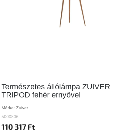
Vizsgálati
kategória
Designos
Valentin-
nap
Woodman
gyűjtemény
White
Label
Élő
Természetes állólámpa ZUIVER
gyűjtemény
TRIPOD fehér ernyővel
Kave
Home
Márka:
Zuiver
gyűjtemény
5000806
110 317 Ft
Richmond
gyűjtemény