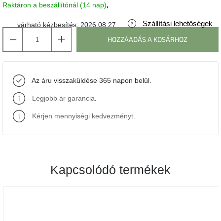
Raktáron a beszállítónál (14 nap)
J-
Szállítási lehetőségek
várható kézbesítés:
2026.08.27
line
gyűjtemény
HOZZÁADÁS A KOSÁRHOZ
Tenzo
gyűjtemény
Az áru visszaküldése 365 napon belül.
Ame
Legjobb ár garancia
.
Yens
gyűjtemény
Kérjen mennyiségi kedvezményt
.
Szezonális
eladás
Kapcsolódó termékek
Trendek
2022
Bohém
stílusú
belső