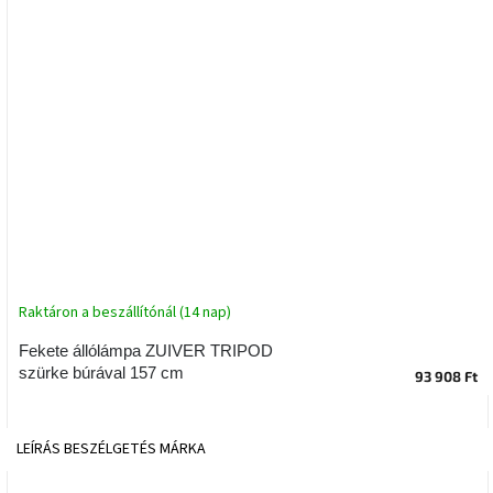
tér
Ipari
stílus
Tervezés
Valentin-
nap
Szent
Patrik
Raktáron a beszállítónál (14 nap)
Belső
tér
tavaszi
Fekete állólámpa ZUIVER TRIPOD
színekben
szürke búrával 157 cm
93 908 Ft
Tavasz
az
LEÍRÁS
BESZÉLGETÉS
MÁRKA
asztalon