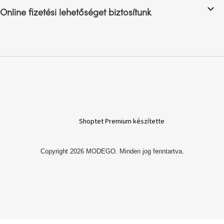
Online fizetési lehetőséget biztosítunk
A
nyári
hullámon
Fedezze
fel
sötét
oldalát
Kis
részlet,
Shoptet Premium készítette
nagy
változás
Copyright 2026
MODEGO
. Minden jog fenntartva.
Mesonica
gyűjtemény
Alvópárna
ARBYD