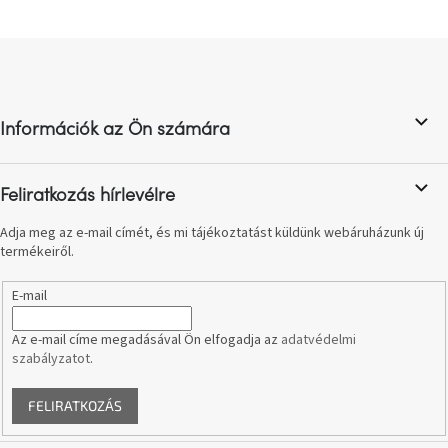
születésnap
megünneplése
L
á
A
b
kedvenceid
l
Információk az Ön számára
é
Hírek
c
Feliratkozás hírlevélre
Hoorns
gyűjtemény
Adja meg az e-mail címét, és mi tájékoztatást küldünk webáruházunk új
termékeiről.
Karácsonyi
e-
E-mail
utalványok
Az e-mail címe megadásával Ön elfogadja az
adatvédelmi
Formwood
szabályzatot
.
kollekció
FELIRATKOZÁS
Most
repül