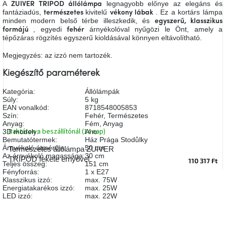
A
legnagyobb előnye az elegáns és
ZUIVER TRIPOD állólámpa
A
fantáziadús,
kivitelű
. Ez a kortárs lámpa
természetes
vékony lábak
tűz
minden modern belső térbe illeszkedik, és
mellett
egyszerű, klasszikus
ülve
, egyedi
árnyékolóval nyűgözi le Önt, amely a
formájú
fehér
tépőzáras rögzítés egyszerű kioldásával könnyen eltávolítható.
Megjegyzés: az izzó nem tartozék.
Színes
belső
tér
Kiegészítő paraméterek
Kategória
:
Állólámpák
Woodman
Súly
:
5 kg
kedvezményesen
EAN vonalkód
:
8718548005853
Szín
:
Fehér
,
Természetes
Anyag
:
Fém
,
Anyag
Raktáron a beszállítónál (14 nap)
3D modely
:
Ano
Anyák
napja
Bemutatótermek
:
Ház Prága Stodůlky
Árnyékoló átmérője
:
50 cm
Természetes állólámpa ZUIVER
Az árnyékoló magassága
:
30 cm
TRIPOD fekete ernyővel
110 317 Ft
Teljes összeg
:
151 cm
Egy
Fényforrás
:
1 x E27
étkező,
Klasszikus izzó
:
max. 75W
amely
Energiatakarékos izzó
:
max. 25W
szórakoztat!
LED izzó
:
max. 22W
A
8.