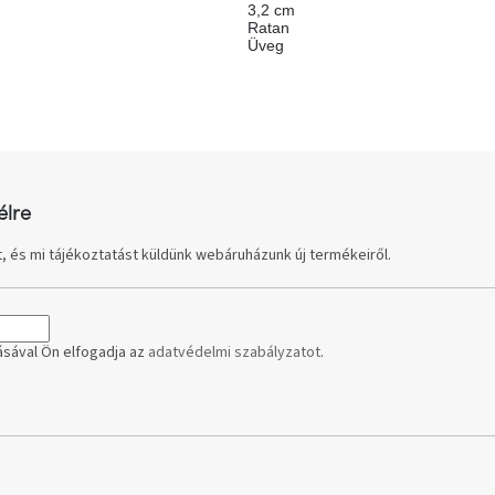
3,2 cm
Ratan
Üveg
élre
, és mi tájékoztatást küldünk webáruházunk új termékeiről.
sával Ön elfogadja az
adatvédelmi szabályzatot
.