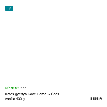
Windsor
&
Tip
Co
kollekció
-15%
a
kiválasztott
dizájner
termékekre
Dan-
Form
kedvezményesen
Scandi
gyűjtemény
Készleten
2 db
Devichy
Illatos gyertya Kave Home 2/ Édes
gyűjtemény
8 868 Ft
vanília 400 g