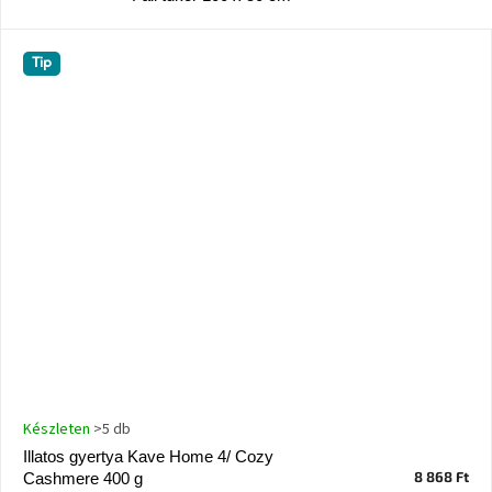
születésnap
megünneplése
Tip
A
kedvenceid
Hírek
Hoorns
gyűjtemény
Karácsonyi
e-
utalványok
Formwood
kollekció
Készleten
>5 db
Illatos gyertya Kave Home 4/ Cozy
Most
8 868 Ft
Cashmere 400 g
repül