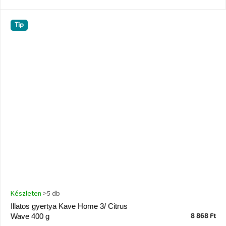
A
Tip
nyári
hullámon
Fedezze
fel
sötét
oldalát
Kis
részlet,
nagy
változás
Mesonica
gyűjtemény
Készleten
>5 db
Alvópárna
Illatos gyertya Kave Home 3/ Citrus
8 868 Ft
Wave 400 g
ARBYD