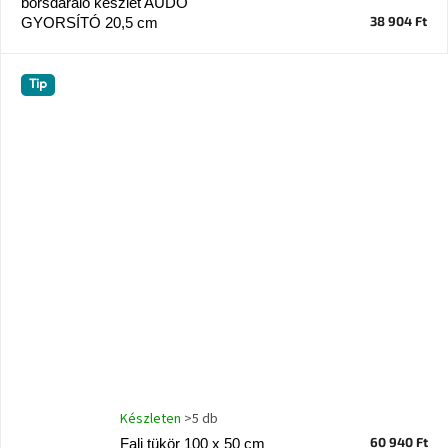
borsdaráló készlet AUDO
A
38 904 Ft
GYORSÍTÓ 20,5 cm
tűz
mellett
ülve
Tip
Színes
belső
tér
Woodman
kedvezményesen
Anyák
napja
Egy
étkező,
amely
szórakoztat!
Készleten
>5 db
A
60 940 Ft
Fali tükör 100 x 50 cm
8.