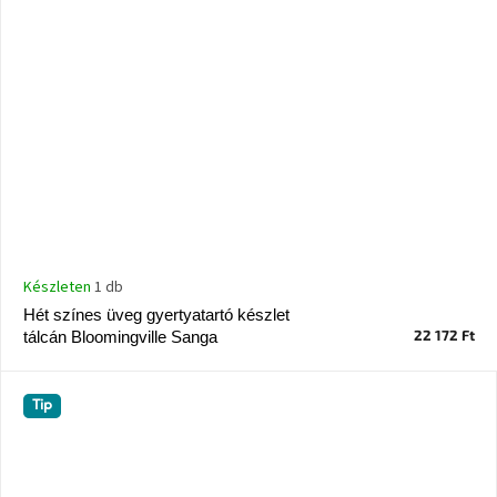
Készleten
1 db
Hét színes üveg gyertyatartó készlet
22 172 Ft
tálcán Bloomingville Sanga
Tip