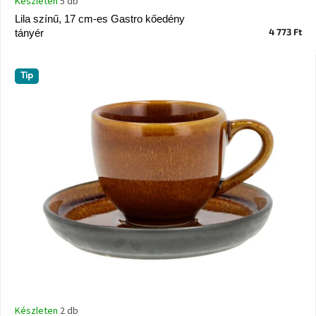
Készleten
5 db
Vizsgálati
Lila színű, 17 cm-es Gastro kőedény
kategória
4 773 Ft
tányér
Designos
Valentin-
Tip
nap
Woodman
gyűjtemény
White
Label
Élő
gyűjtemény
Kave
Home
gyűjtemény
Richmond
gyűjtemény
Készleten
2 db