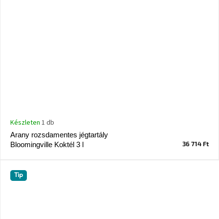
Készleten
1 db
Arany rozsdamentes jégtartály
36 714 Ft
Bloomingville Koktél 3 l
Tip