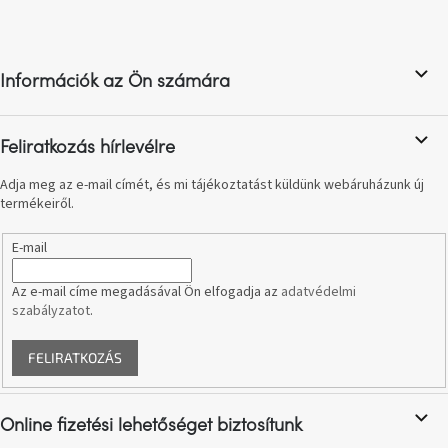
L
i
á
r
b
á
n
l
y
Információk az Ön számára
é
í
c
t
á
Feliratkozás hírlevélre
s
e
Adja meg az e-mail címét, és mi tájékoztatást küldünk webáruházunk új
l
termékeiről.
e
m
E-mail
e
i
Az e-mail címe megadásával Ön elfogadja az
adatvédelmi
szabályzatot
.
FELIRATKOZÁS
Online fizetési lehetőséget biztosítunk