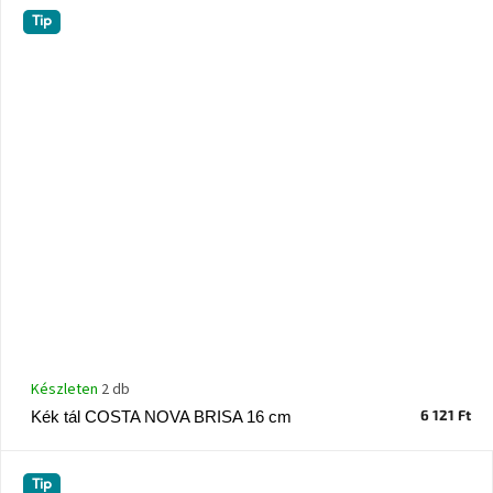
Nordic
Tip
Design
gyűjtemény
Kérésre
Márkák
Bejelentkezés
Készleten
2 db
6 121 Ft
Kék tál COSTA NOVA BRISA 16 cm
Tip