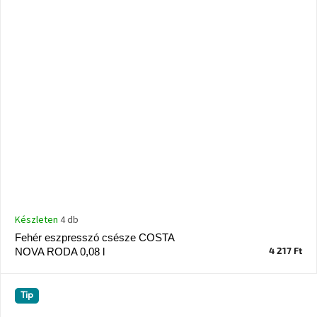
Készleten
4 db
Fehér eszpresszó csésze COSTA
4 217 Ft
NOVA RODA 0,08 l
Tip