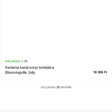
Készleten
2 db
Kerámia karácsonyi tortatálca
18 306 Ft
Bloomingville Jolly
összesen
23
termék
L
i
s
t
a