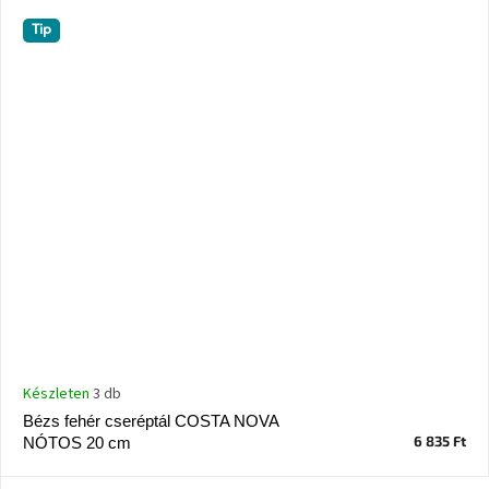
Ghado
gyűjtemény
Tip
-
Fő
kategóriák
-
Otthon
a
tavasz
színeiben
-20%
a
kiválasztott
márkákra
–
Ez
az
Készleten
3 db
akció
már
Bézs fehér cseréptál COSTA NOVA
véget
6 835 Ft
ért
NÓTOS 20 cm