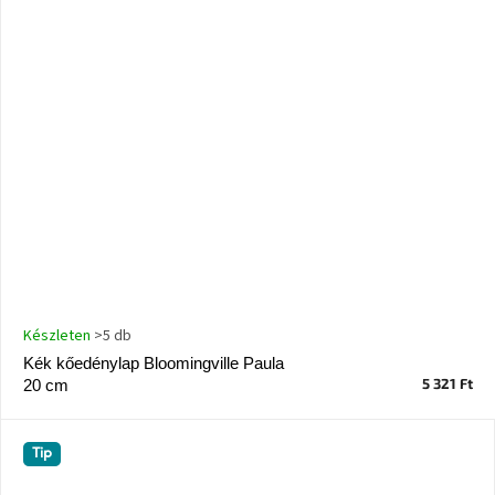
Készleten
>5 db
Kék kőedénylap Bloomingville Paula
5 321 Ft
20 cm
Tip