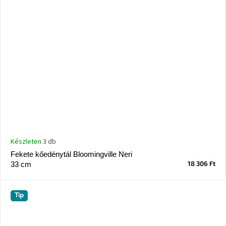
Készleten
3 db
Fekete kőedénytál Bloomingville Neri
18 306 Ft
33 cm
Tip