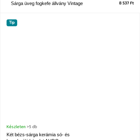
tér
8 537 Ft
Sárga üveg fogkefe állvány Vintage
Ipari
Tip
stílus
Tervezés
Valentin-
nap
Szent
Patrik
Belső
tér
tavaszi
színekben
Tavasz
az
Készleten
>5 db
asztalon
Két bézs-sárga kerámia só- és