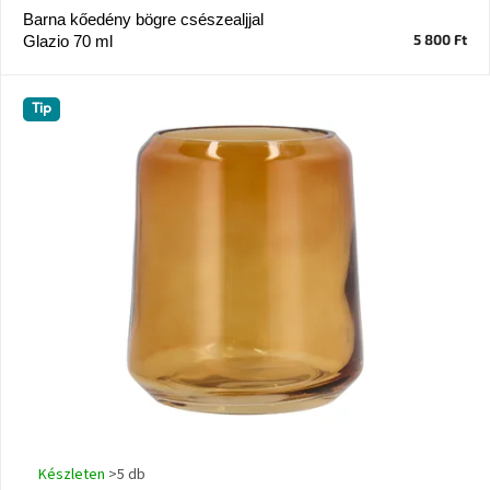
Barna kőedény bögre csészealjjal
5 800 Ft
Glazio 70 ml
J-
line
gyűjtemény
Tip
Tenzo
gyűjtemény
Ame
Yens
gyűjtemény
Szezonális
eladás
Trendek
2022
Bohém
stílusú
Készleten
>5 db
belső