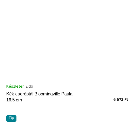
Készleten
2 db
Kék cseréptál Bloomingville Paula
6 672 Ft
16,5 cm
Tip