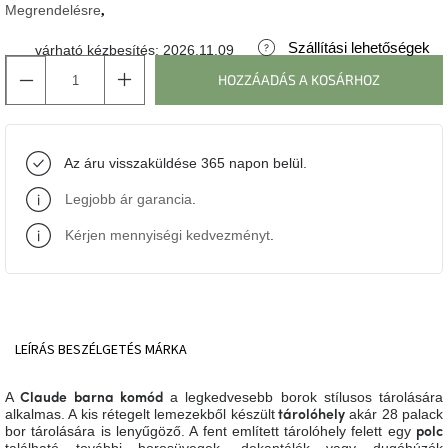
Megrendelésre
J-
Szállítási lehetőségek
várható kézbesítés:
2026.11.09
line
gyűjtemény
HOZZÁADÁS A KOSÁRHOZ
Tenzo
gyűjtemény
Az áru visszaküldése 365 napon belül.
Ame
Legjobb ár garancia
.
Yens
gyűjtemény
Kérjen mennyiségi kedvezményt
.
Szezonális
eladás
Trendek
LEÍRÁS
BESZÉLGETÉS
MÁRKA
2022
A
a legkedvesebb borok stílusos tárolására
Claude barna komód
Bohém
alkalmas. A kis rétegelt lemezekből készült
akár 28 palack
tárolóhely
stílusú
bor tárolására is lenyűgöző. A fent említett tárolóhely felett egy
polc
belső
található további borosüvegek, dekantálók vagy dugóhúzók