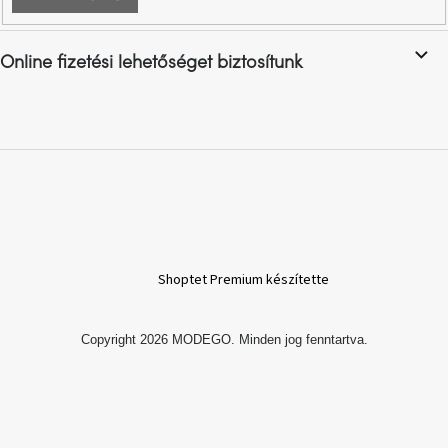
születésnap
megünneplése
Online fizetési lehetőséget biztosítunk
A
kedvenceid
Hírek
Hoorns
gyűjtemény
Karácsonyi
Shoptet Premium készítette
e-
utalványok
Copyright 2026
MODEGO
. Minden jog fenntartva.
Formwood
kollekció
Most
repül