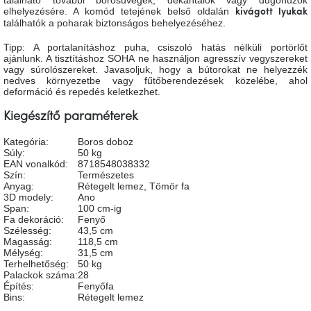
tér
elhelyezésére. A komód tetejének belső oldalán
kivágott lyukak
találhatók a poharak biztonságos behelyezéséhez.
Ipari
Tipp: A portalanításhoz puha, csiszoló hatás nélküli portörlőt
stílus
ajánlunk. A tisztításhoz SOHA ne használjon agresszív vegyszereket
vagy súrolószereket. Javasoljuk, hogy a bútorokat ne helyezzék
nedves környezetbe vagy fűtőberendezések közelébe, ahol
Tervezés
deformáció és repedés keletkezhet.
Valentin-
nap
Kiegészítő paraméterek
Kategória
:
Boros doboz
Szent
Súly
:
50 kg
Patrik
EAN vonalkód
:
8718548038332
Szín
:
Természetes
Anyag
:
Rétegelt lemez
,
Tömör fa
Belső
3D modely
:
Ano
tér
Span
:
100 cm-ig
tavaszi
Fa dekoráció
:
Fenyő
színekben
Szélesség
:
43,5 cm
Magasság
:
118,5 cm
Mélység
:
31,5 cm
Terhelhetőség
:
50 kg
Tavasz
az
Palackok száma
:
28
asztalon
Építés
:
Fenyőfa
Bins
:
Rétegelt lemez