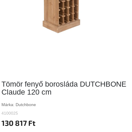
Vizsgálati
kategória
Designos
Valentin-
nap
Woodman
gyűjtemény
White
Label
Élő
Tömör fenyő borosláda DUTCHBONE
gyűjtemény
Claude 120 cm
Kave
Home
Márka:
Dutchbone
gyűjtemény
4100025
130 817 Ft
Richmond
gyűjtemény