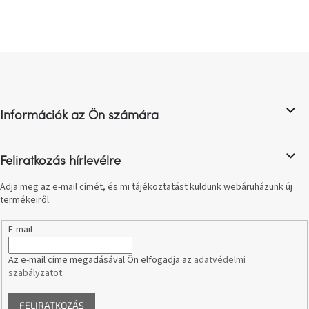
A
tűz
mellett
ülve
L
á
Színes
belső
b
tér
l
Információk az Ön számára
é
c
Woodman
kedvezményesen
Feliratkozás hírlevélre
Anyák
Adja meg az e-mail címét, és mi tájékoztatást küldünk webáruházunk új
napja
termékeiről.
E-mail
Egy
étkező,
amely
szórakoztat!
Az e-mail címe megadásával Ön elfogadja az
adatvédelmi
szabályzatot
.
A
FELIRATKOZÁS
8.