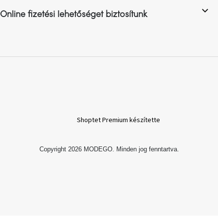
születésnap
megünneplése
Online fizetési lehetőséget biztosítunk
A
kedvenceid
Hírek
Hoorns
gyűjtemény
Shoptet Premium készítette
Karácsonyi
e-
utalványok
Copyright 2026
MODEGO
. Minden jog fenntartva.
Formwood
kollekció
Most
repül