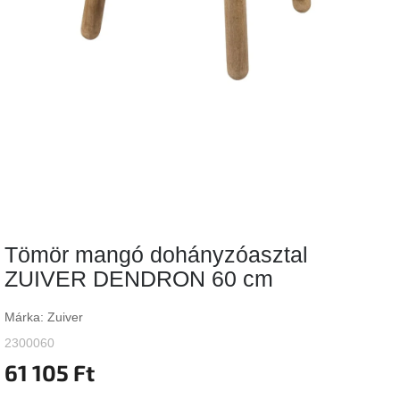
Vizsgálati
kategória
Designos
Valentin-
nap
Woodman
gyűjtemény
White
Label
Élő
Tömör mangó dohányzóasztal
gyűjtemény
ZUIVER DENDRON 60 cm
Kave
Home
Márka:
Zuiver
gyűjtemény
2300060
61 105 Ft
Richmond
gyűjtemény