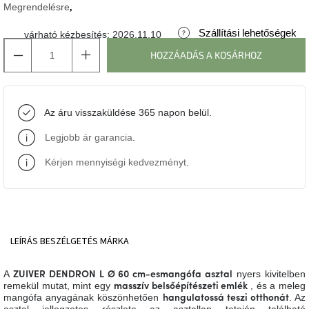
Megrendelésre
J-
Szállítási lehetőségek
várható kézbesítés:
2026.11.10
line
gyűjtemény
HOZZÁADÁS A KOSÁRHOZ
Tenzo
gyűjtemény
Az áru visszaküldése 365 napon belül.
Ame
Legjobb ár garancia
.
Yens
gyűjtemény
Kérjen mennyiségi kedvezményt
.
Szezonális
eladás
Trendek
LEÍRÁS
BESZÉLGETÉS
MÁRKA
2022
A
nyers kivitelben
ZUIVER DENDRON L Ø 60 cm-es
mangófa asztal
Bohém
remekül mutat, mint egy
, és a meleg
masszív belsőépítészeti emlék
stílusú
mangófa anyagának köszönhetően
. Az
hangulatossá teszi otthonát
belső
asztal jellegzetes részlete az asztallap tetején található