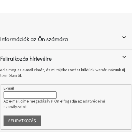
A
tűz
mellett
L
ülve
á
b
Színes
l
belső
Információk az Ön számára
é
tér
c
Woodman
Feliratkozás hírlevélre
kedvezményesen
Adja meg az e-mail címét, és mi tájékoztatást küldünk webáruházunk új
termékeiről.
Anyák
napja
E-mail
Egy
Az e-mail címe megadásával Ön elfogadja az
adatvédelmi
étkező,
amely
szabályzatot
.
szórakoztat!
FELIRATKOZÁS
A
8.