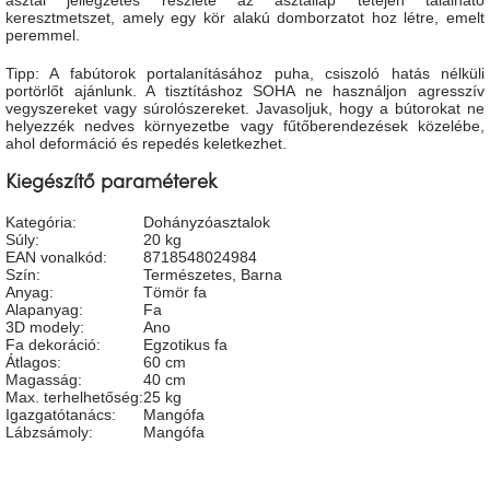
tér
keresztmetszet, amely egy kör alakú domborzatot hoz létre, emelt
peremmel.
Ipari
Tipp: A fabútorok portalanításához puha, csiszoló hatás nélküli
stílus
portörlőt ajánlunk. A tisztításhoz SOHA ne használjon agresszív
vegyszereket vagy súrolószereket. Javasoljuk, hogy a bútorokat ne
helyezzék nedves környezetbe vagy fűtőberendezések közelébe,
ahol deformáció és repedés keletkezhet.
Tervezés
Valentin-
nap
Kiegészítő paraméterek
Kategória
:
Dohányzóasztalok
Szent
Súly
:
20 kg
Patrik
EAN vonalkód
:
8718548024984
Szín
:
Természetes
,
Barna
Anyag
:
Tömör fa
Alapanyag
:
Fa
Belső
tér
3D modely
:
Ano
tavaszi
Fa dekoráció
:
Egzotikus fa
színekben
Átlagos
:
60 cm
Magasság
:
40 cm
Max. terhelhetőség
:
25 kg
Igazgatótanács
:
Mangófa
Tavasz
az
Lábzsámoly
:
Mangófa
asztalon