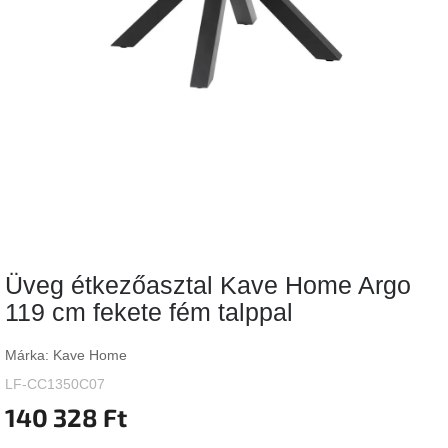
Vizsgálati
kategória
Designos
Valentin-
nap
Woodman
gyűjtemény
White
Label
Élő
Üveg étkezőasztal Kave Home Argo
gyűjtemény
119 cm fekete fém talppal
Kave
Home
Márka:
Kave Home
gyűjtemény
LF-CC1350C07
140 328 Ft
Richmond
gyűjtemény