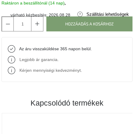
Raktáron a beszállítónál (14 nap)
J-
Szállítási lehetőségek
várható kézbesítés:
2026.08.28
line
gyűjtemény
HOZZÁADÁS A KOSÁRHOZ
Tenzo
gyűjtemény
Az áru visszaküldése 365 napon belül.
Ame
Legjobb ár garancia
.
Yens
gyűjtemény
Kérjen mennyiségi kedvezményt
.
Szezonális
eladás
Kapcsolódó termékek
Trendek
2022
Bohém
stílusú
belső