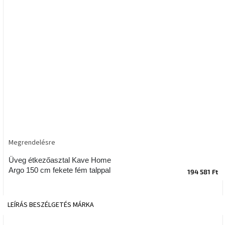
tér
Ipari
stílus
Tervezés
Valentin-
nap
Szent
Patrik
Megrendelésre
Belső
tér
tavaszi
Üveg étkezőasztal Kave Home
színekben
Argo 150 cm fekete fém talppal
194 581 Ft
Tavasz
az
LEÍRÁS
BESZÉLGETÉS
MÁRKA
asztalon