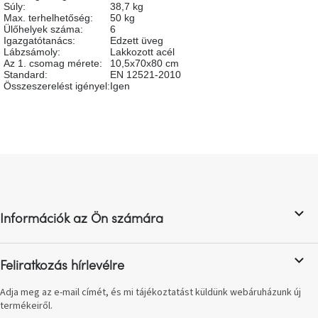
Súly
:
38,7 kg
születésnap
megünneplése
Max. terhelhetőség
:
50 kg
Ülőhelyek száma
:
6
Igazgatótanács
:
Edzett üveg
Lábzsámoly
:
Lakkozott acél
A
Az 1. csomag mérete
:
10,5x70x80 cm
kedvenceid
Standard
:
EN 12521-2010
Összeszerelést igényel
:
Igen
Hírek
Hoorns
gyűjtemény
L
á
b
Karácsonyi
e-
l
utalványok
Információk az Ön számára
é
c
Formwood
kollekció
Feliratkozás hírlevélre
Adja meg az e-mail címét, és mi tájékoztatást küldünk webáruházunk új
Most
termékeiről.
repül