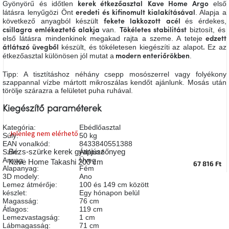
Gyönyörű és időtlen
első
kerek étkezőasztal
Kave Home Argo
A
látásra lenyűgözi Önt
. Alapja a
eredeti és kifinomult kialakításával
tűz
következő anyagból készült
és érdekes,
mellett
fekete lakkozott
acél
ülve
van.
biztosít, és
csillagra emlékeztető alakja
Tökéletes stabilitást
első látásra mindenkinek megakad rajta a szeme. A teteje
edzett
készült, és tökéletesen kiegészíti az alapot
Ez az
átlátszó üvegből
.
étkezőasztal különösen jól mutat a
.
modern enteriőrökben
Színes
belső
tér
Tipp: A tisztításhoz néhány csepp mosószerrel vagy folyékony
szappannal vízbe mártott mikroszálas kendőt ajánlunk. Mosás után
törölje szárazra a felületet puha ruhával.
Woodman
kedvezményesen
Kiegészítő paraméterek
Kategória
:
Ebédlőasztal
Jelenleg nem elérhető
Anyák
Súly
:
50 kg
napja
EAN vonalkód
:
8433840551388
Bézs-szürke kerek gyapjúszőnyeg
Szín
:
Átlátszó
Anyag
:
Üveg
Kave Home Takashi 200 cm
67 816 Ft
Alapanyag
:
Fém
Egy
3D modely
:
Ano
étkező,
amely
Lemez átmérője
:
100 és 149 cm között
szórakoztat!
készlet
:
Egy hónapon belül
Magasság
:
76 cm
Átlagos
:
119 cm
Lemezvastagság
:
1 cm
A
Lábmagasság
:
71 cm
8.