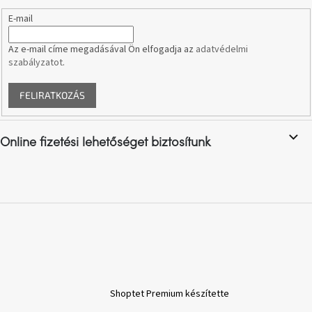
E-mail
A
nyári
Az e-mail címe megadásával Ön elfogadja az
adatvédelmi
hullámon
szabályzatot
.
Fedezze
FELIRATKOZÁS
fel
sötét
oldalát
Online fizetési lehetőséget biztosítunk
Kis
részlet,
nagy
változás
Mesonica
gyűjtemény
Alvópárna
Shoptet Premium készítette
ARBYD