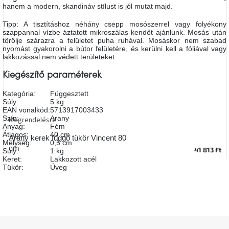
hanem a modern, skandináv stílust is jól mutat majd.
A
tűz
mellett
Tipp: A tisztításhoz néhány csepp mosószerrel vagy folyékony
ülve
szappannal vízbe áztatott mikroszálas kendőt ajánlunk. Mosás után
törölje szárazra a felületet puha ruhával. Mosáskor nem szabad
nyomást gyakorolni a bútor felületére, és kerülni kell a fóliával vagy
lakkozással nem védett területeket.
Színes
belső
tér
Kiegészítő paraméterek
Kategória
:
Függesztett
Woodman
Súly
:
5 kg
kedvezményesen
EAN vonalkód
:
5713917003433
Szín
:
Arany
Megrendelésre
Anyag
:
Fém
Átlagos
:
40 cm
Anyák
Arany kerek függő tükör Vincent 80
napja
Mélység
:
0,5 cm
cm
41 813 Ft
Súly
:
1 kg
Keret
:
Lakkozott acél
Tükör
:
Üveg
Egy
étkező,
amely
szórakoztat!
A
L
8.