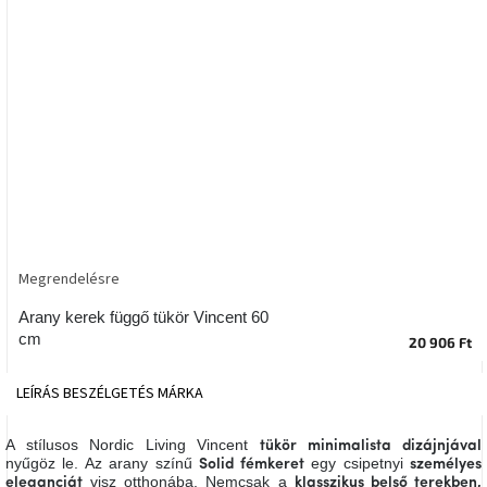
tér
Ipari
stílus
Tervezés
Valentin-
nap
Szent
Patrik
Megrendelésre
Belső
Arany kerek függő tükör Vincent 60
tér
cm
tavaszi
20 906 Ft
színekben
LEÍRÁS
BESZÉLGETÉS
MÁRKA
Tavasz
az
asztalon
A stílusos Nordic Living Vincent
tükör
minimalista dizájnjával
nyűgöz le. Az arany színű
egy csipetnyi
Solid fémkeret
személyes
visz otthonába. Nemcsak a
eleganciát
klasszikus belső terekben,