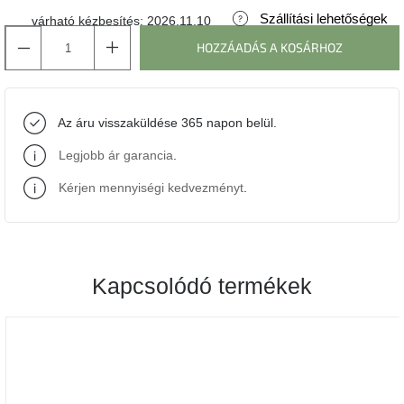
Szállítási lehetőségek
várható kézbesítés:
2026.11.10
J-
HOZZÁADÁS A KOSÁRHOZ
line
gyűjtemény
Tenzo
Az áru visszaküldése 365 napon belül.
gyűjtemény
Legjobb ár garancia
.
Ame
Yens
Kérjen mennyiségi kedvezményt
.
gyűjtemény
Szezonális
eladás
Kapcsolódó termékek
Trendek
2022
Bohém
stílusú
belső