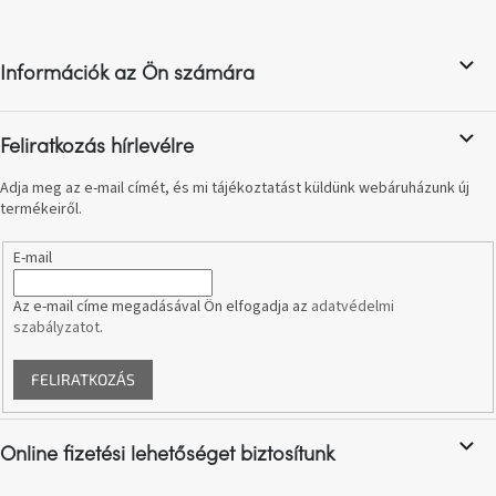
á
születésnap
megünneplése
b
l
Információk az Ön számára
é
A
kedvenceid
c
Feliratkozás hírlevélre
Hírek
Adja meg az e-mail címét, és mi tájékoztatást küldünk webáruházunk új
termékeiről.
Hoorns
gyűjtemény
E-mail
Karácsonyi
Az e-mail címe megadásával Ön elfogadja az
adatvédelmi
e-
szabályzatot
.
utalványok
FELIRATKOZÁS
Formwood
kollekció
Online fizetési lehetőséget biztosítunk
Most
repül