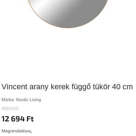
Vizsgálati
kategória
Designos
Valentin-
nap
Woodman
gyűjtemény
White
Label
Élő
Vincent arany kerek függő tükör 40 cm
gyűjtemény
Márka:
Nordic Living
Kave
Home
4001150
gyűjtemény
12 694 Ft
Richmond
Megrendelésre
gyűjtemény