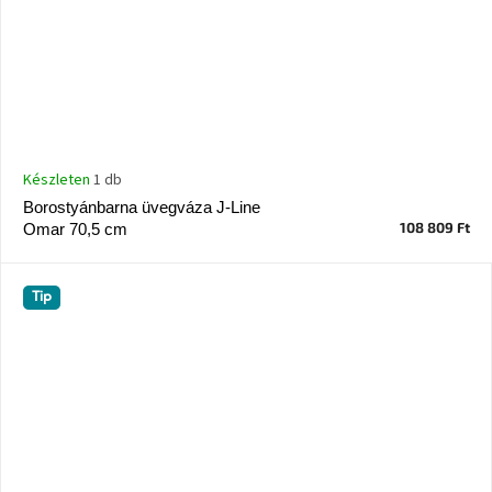
Készleten
1 db
Borostyánbarna üvegváza J-Line
108 809 Ft
Omar 70,5 cm
Tip