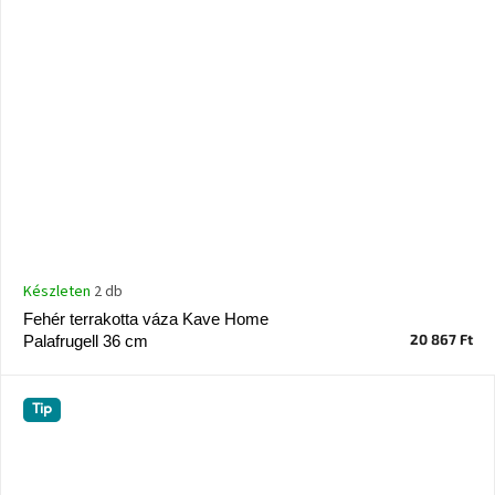
Készleten
2 db
Fehér terrakotta váza Kave Home
20 867 Ft
Palafrugell 36 cm
Tip