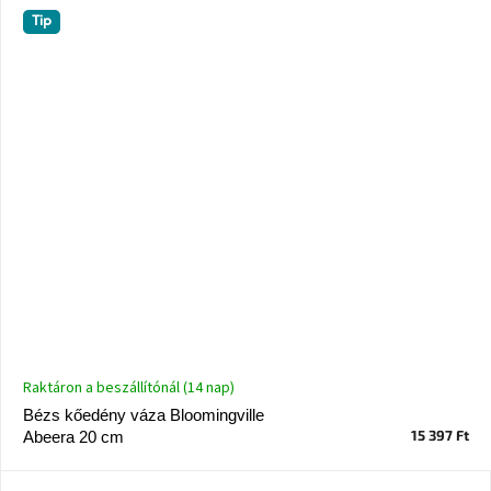
Nordic
Tip
Design
gyűjtemény
Kérésre
Márkák
Bejelentkezés
Raktáron a beszállítónál (14 nap)
Bézs kőedény váza Bloomingville
15 397 Ft
Abeera 20 cm