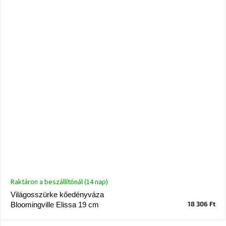
Ghado
gyűjtemény
-
Fő
kategóriák
-
Otthon
a
tavasz
színeiben
-20%
a
kiválasztott
márkákra
–
Ez
az
Raktáron a beszállítónál (14 nap)
akció
már
Világosszürke kőedényváza
véget
18 306 Ft
ért
Bloomingville Elissa 19 cm