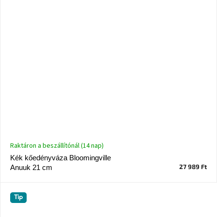
Raktáron a beszállítónál (14 nap)
Kék kőedényváza Bloomingville
27 989 Ft
Anuuk 21 cm
Tip