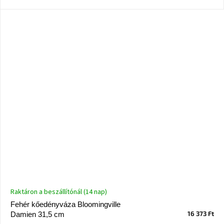
A
nyári
hullámon
Fedezze
fel
sötét
oldalát
Kis
részlet,
nagy
változás
Mesonica
gyűjtemény
Raktáron a beszállítónál (14 nap)
Alvópárna
Fehér kőedényváza Bloomingville
16 373 Ft
Damien 31,5 cm
ARBYD