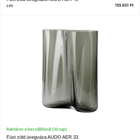
155 651 Ft
cm
J-
line
gyűjtemény
Tenzo
gyűjtemény
Ame
Yens
gyűjtemény
Szezonális
eladás
Trendek
2022
Raktáron a beszállítónál (30 nap)
Bohém
stílusú
Füst zöld üvegváza AUDO AER 33
belső