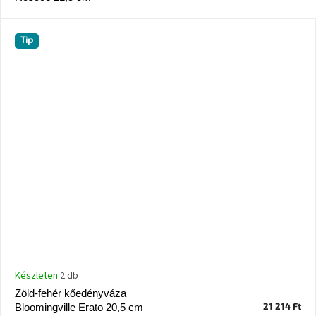
születésnap
megünneplése
Tip
A
kedvenceid
Hírek
Hoorns
gyűjtemény
Karácsonyi
e-
utalványok
Formwood
kollekció
Készleten
2 db
Zöld-fehér kőedényváza
Most
21 214 Ft
Bloomingville Erato 20,5 cm
repül