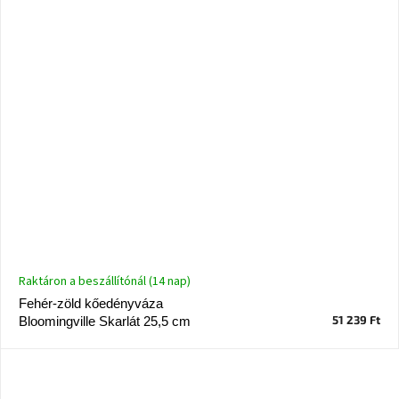
Raktáron a beszállítónál (14 nap)
Fehér-zöld kőedényváza
51 239 Ft
Bloomingville Skarlát 25,5 cm