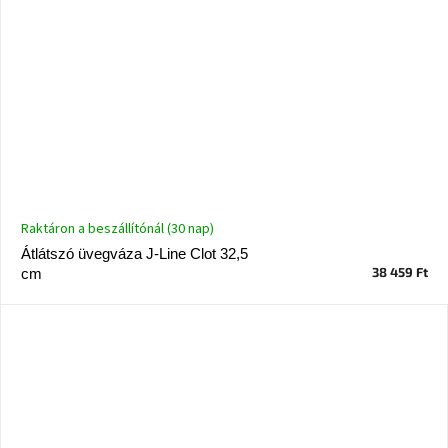
Raktáron a beszállítónál (30 nap)
Átlátszó üvegváza J-Line Clot 32,5
38 459 Ft
cm