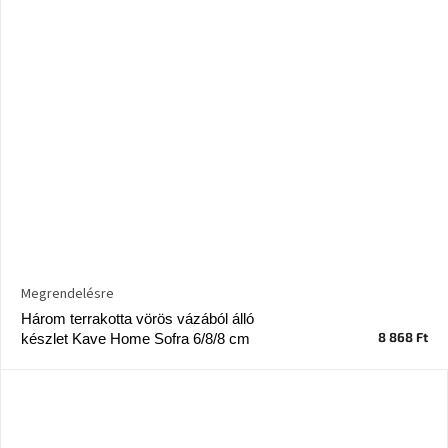
Megrendelésre
Három terrakotta vörös vázából álló
8 868 Ft
készlet Kave Home Sofra 6/8/8 cm