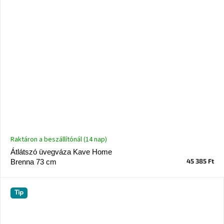
Raktáron a beszállítónál (14 nap)
Átlátszó üvegváza Kave Home
45 385 Ft
Brenna 73 cm
Tip