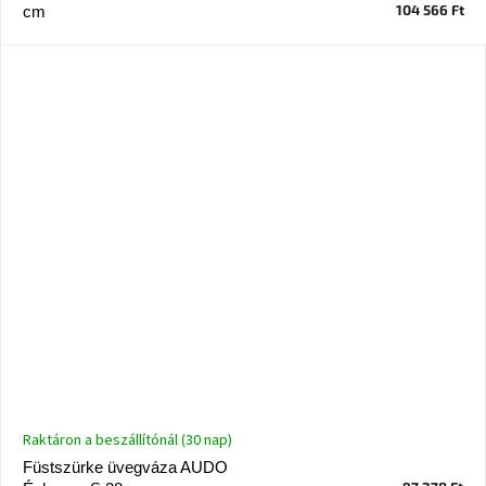
tér
104 566 Ft
cm
Ipari
stílus
Tervezés
Valentin-
nap
Szent
Patrik
Belső
tér
tavaszi
színekben
Tavasz
az
Raktáron a beszállítónál (30 nap)
asztalon
Füstszürke üvegváza AUDO