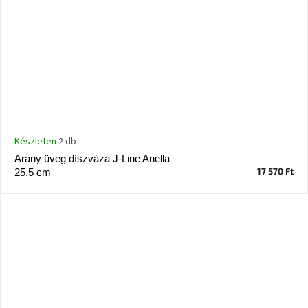
Készleten
2 db
Arany üveg díszváza J-Line Anella
17 570 Ft
25,5 cm