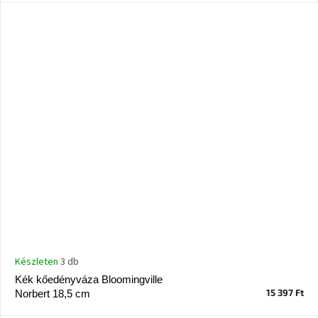
Windsor
&
Co
kollekció
-15%
a
kiválasztott
dizájner
termékekre
Dan-
Form
kedvezményesen
Scandi
gyűjtemény
Készleten
3 db
Devichy
Kék kőedényváza Bloomingville
gyűjtemény
15 397 Ft
Norbert 18,5 cm