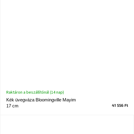
Raktáron a beszállítónál (14 nap)
Kék üvegváza Bloomingville Mayim
41 556 Ft
17 cm