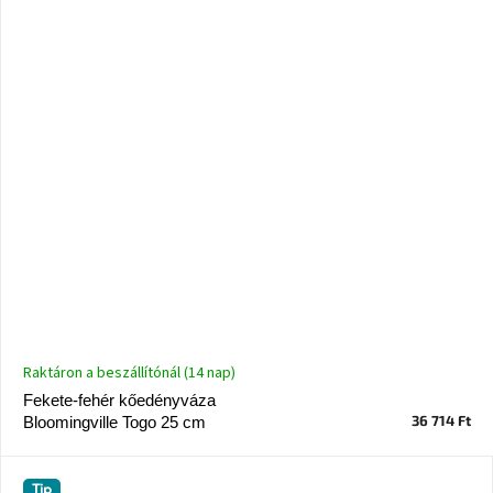
Raktáron a beszállítónál (14 nap)
Fekete-fehér kőedényváza
36 714 Ft
Bloomingville Togo 25 cm
Tip