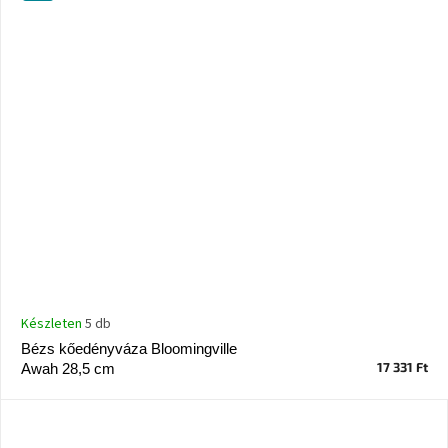
Készleten
5 db
Bézs kőedényváza Bloomingville
17 331 Ft
Awah 28,5 cm