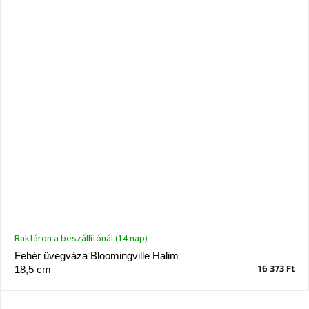
Raktáron a beszállítónál (14 nap)
Fehér üvegváza Bloomingville Halim
16 373 Ft
18,5 cm