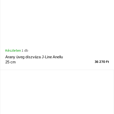
Készleten
1 db
Arany üveg díszváza J-Line Anellu
36 270 Ft
25 cm