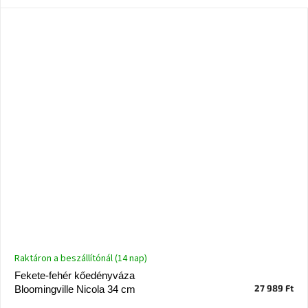
Chotikov
bemutatóterem
Tervezés
és
praktikus
segítők
Kave
Home
KEDVEZMÉNY
Kave
Home
bolt
Prága
Karlín
Showroom
Raktáron a beszállítónál (14 nap)
ProBydleni
Prague
Fekete-fehér kőedényváza
Stodůlky
27 989 Ft
Bloomingville Nicola 34 cm