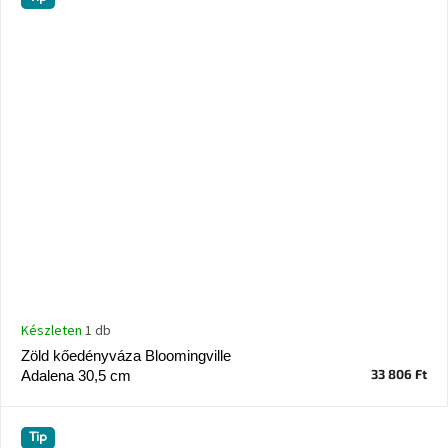
Készleten
1 db
Zöld kőedényváza Bloomingville
33 806 Ft
Adalena 30,5 cm
Tip