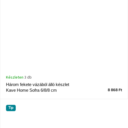
Készleten
3 db
Három fekete vázából álló készlet
8 868 Ft
Kave Home Sofra 6/8/8 cm
Tip