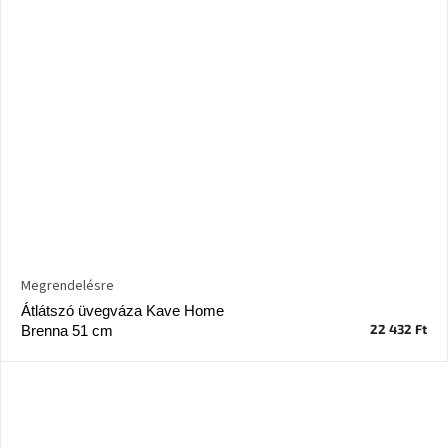
Megrendelésre
Átlátszó üvegváza Kave Home
22 432 Ft
Brenna 51 cm