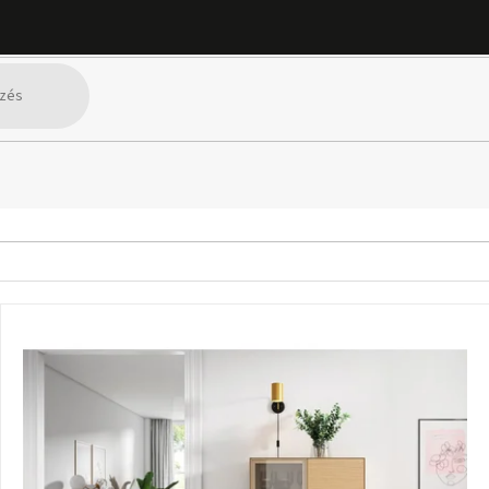
Könyvszekrények és polcok
Vitrinszekrények
SZŰRŐ MEGJELENÍTÉSE