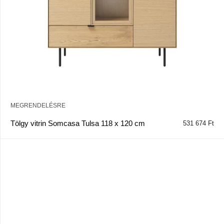
l
i
s
t
á
j
a
MEGRENDELÉSRE
Tölgy vitrin Somcasa Tulsa 118 x 120 cm
531 674 Ft