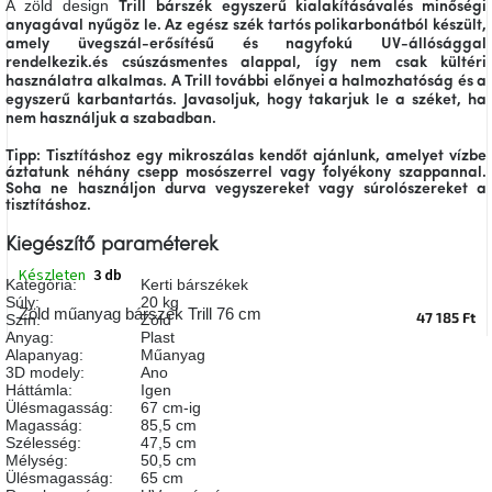
A zöld design
Trill bárszék
egyszerű kialakításával
és minőségi
A
anyagával
nyűgöz le. Az egész szék
tartós polikarbonátból
készült,
tűz
amely
üvegszál-erősítésű
és nagyfokú
UV-állósággal
mellett
ülve
rendelkezik.
és
csúszásmentes alappal,
így nem csak
kültéri
használatra alkalmas. A Trill további előnyei a
halmozhatóság
és a
egyszerű karbantartás
. Javasoljuk, hogy takarjuk le a széket, ha
nem használjuk a szabadban.
Színes
belső
tér
Tipp: Tisztításhoz egy mikroszálas kendőt ajánlunk, amelyet vízbe
áztatunk néhány csepp mosószerrel vagy folyékony szappannal.
Soha ne használjon durva vegyszereket vagy súrolószereket a
tisztításhoz.
Woodman
kedvezményesen
Kiegészítő paraméterek
Készleten
3 db
Kategória
:
Kerti bárszékek
Anyák
Súly
:
20 kg
napja
Zöld műanyag bárszék Trill 76 cm
47 185 Ft
Szín
:
Zöld
Anyag
:
Plast
Alapanyag
:
Műanyag
Egy
3D modely
:
Ano
étkező,
Háttámla
:
Igen
amely
Ülésmagasság
:
67 cm-ig
szórakoztat!
Magasság
:
85,5 cm
Szélesség
:
47,5 cm
Mélység
:
50,5 cm
A
Ülésmagasság
:
65 cm
8.