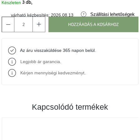
Készleten
3 db
J-
Szállítási lehetőségek
várható kézbesítés:
2026.08.13
line
gyűjtemény
HOZZÁADÁS A KOSÁRHOZ
Tenzo
gyűjtemény
Az áru visszaküldése 365 napon belül.
Ame
Legjobb ár garancia
.
Yens
gyűjtemény
Kérjen mennyiségi kedvezményt
.
Szezonális
eladás
Kapcsolódó termékek
Trendek
2022
Bohém
stílusú
belső