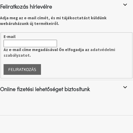
Feliratkozás hírlevélre
A
nyári
Adja meg az e-mail címét, és mi tájékoztatást küldünk
hullámon
webáruházunk új termékeiről.
E-mail
Fedezze
fel
sötét
Az e-mail címe megadásával Ön elfogadja az
adatvédelmi
oldalát
szabályzatot
.
Kis
FELIRATKOZÁS
részlet,
nagy
változás
Online fizetési lehetőséget biztosítunk
Mesonica
gyűjtemény
Alvópárna
ARBYD