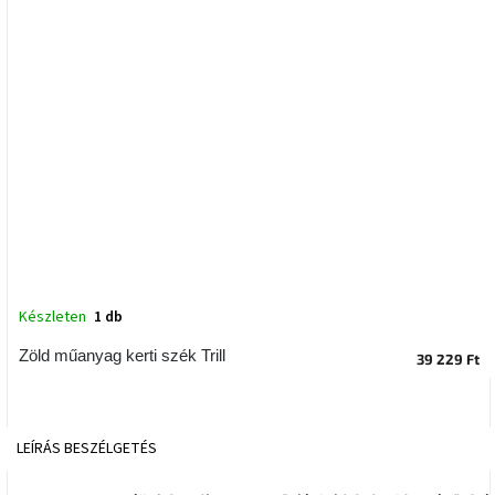
tér
Ipari
stílus
Tervezés
Valentin-
nap
Szent
Patrik
Belső
Készleten
1 db
tér
tavaszi
Zöld műanyag kerti szék Trill
39 229 Ft
színekben
Tavasz
az
LEÍRÁS
BESZÉLGETÉS
asztalon