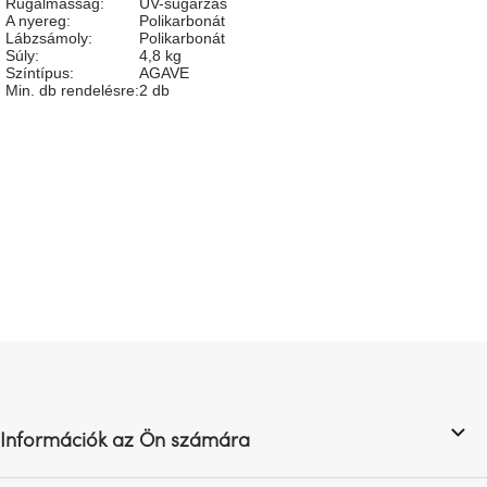
Rugalmasság
:
UV-sugárzás
születésnap
A nyereg
:
Polikarbonát
megünneplése
Lábzsámoly
:
Polikarbonát
Súly
:
4,8 kg
Színtípus
:
AGAVE
A
Min. db rendelésre
:
2 db
kedvenceid
Hírek
Legyen az első, aki véleményt ír ehhez a tételhez!
HOZZÁSZÓLÁS HOZZÁADÁSA
Hoorns
gyűjtemény
Karácsonyi
e-
utalványok
L
á
Formwood
b
kollekció
l
Információk az Ön számára
é
Most
c
repül