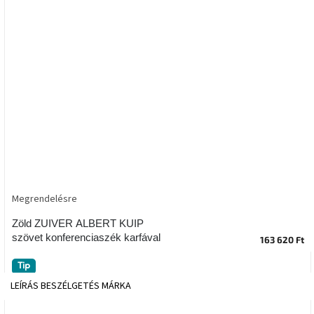
tér
Ipari
stílus
Tervezés
Valentin-
nap
Szent
Patrik
Megrendelésre
Belső
tér
tavaszi
Zöld ZUIVER ALBERT KUIP
színekben
szövet konferenciaszék karfával
163 620 Ft
Tavasz
Tip
az
LEÍRÁS
BESZÉLGETÉS
MÁRKA
asztalon