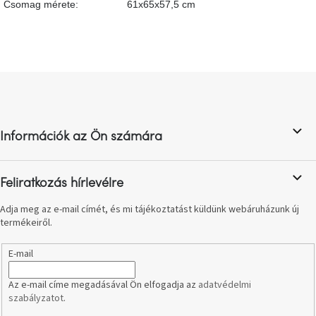
Csomag mérete
:
61x65x57,5 cm
születésnap
megünneplése
A
kedvenceid
L
á
Hírek
b
l
Információk az Ön számára
é
Hoorns
gyűjtemény
c
Feliratkozás hírlevélre
Karácsonyi
e-
Adja meg az e-mail címét, és mi tájékoztatást küldünk webáruházunk új
utalványok
termékeiről.
Formwood
E-mail
kollekció
Az e-mail címe megadásával Ön elfogadja az
adatvédelmi
szabályzatot
.
Most
repül