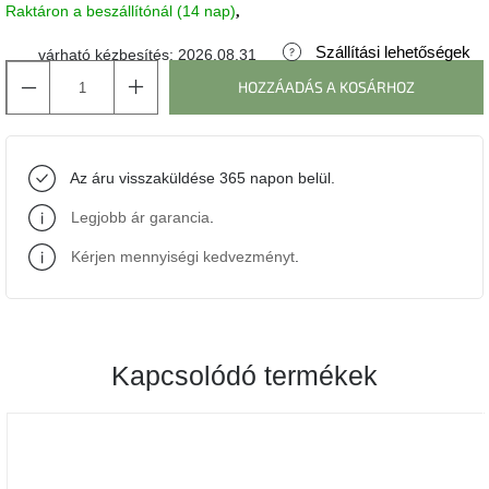
Raktáron a beszállítónál (14 nap)
J-
Szállítási lehetőségek
várható kézbesítés:
2026.08.31
line
gyűjtemény
HOZZÁADÁS A KOSÁRHOZ
Tenzo
gyűjtemény
Az áru visszaküldése 365 napon belül.
Ame
Legjobb ár garancia
.
Yens
gyűjtemény
Kérjen mennyiségi kedvezményt
.
Szezonális
eladás
Kapcsolódó termékek
Trendek
2022
Bohém
stílusú
belső