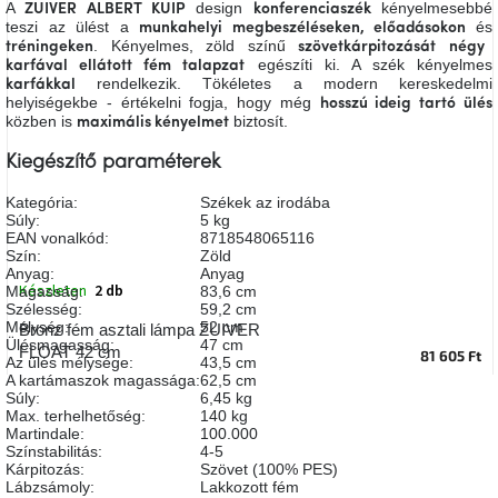
A
design
kényelmesebbé
ZUIVER ALBERT KUIP
konferenciaszék
A
teszi az ülést a
és
munkahelyi megbeszéléseken, előadásokon
tűz
. Kényelmes, zöld színű
mellett
tréningeken
szövetkárpitozását
négy
ülve
egészíti ki. A szék kényelmes
karfával ellátott fém talapzat
rendelkezik. Tökéletes a modern kereskedelmi
karfákkal
helyiségekbe - értékelni fogja, hogy még
hosszú ideig tartó ülés
közben is
biztosít.
maximális kényelmet
Színes
belső
tér
Kiegészítő paraméterek
Kategória
:
Székek az irodába
Woodman
Súly
:
5 kg
kedvezményesen
EAN vonalkód
:
8718548065116
Szín
:
Zöld
Anyag
:
Anyag
Készleten
2 db
Magasság
:
83,6 cm
Anyák
napja
Szélesség
:
59,2 cm
Mélység
:
52 cm
Bronz fém asztali lámpa ZUIVER
Ülésmagasság
:
47 cm
FLOAT 42 cm
81 605 Ft
Az ülés mélysége
:
43,5 cm
Egy
A kartámaszok magassága
:
62,5 cm
étkező,
Súly
:
6,45 kg
amely
Max. terhelhetőség
:
140 kg
szórakoztat!
Martindale
:
100.000
Színstabilitás
:
4-5
Kárpitozás
:
Szövet (100% PES)
A
Lábzsámoly
:
Lakkozott fém
8.