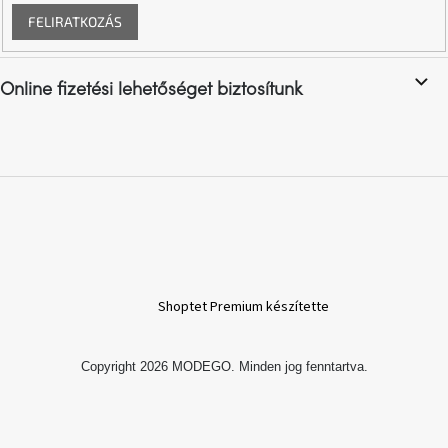
FELIRATKOZÁS
A
nyári
hullámon
Online fizetési lehetőséget biztosítunk
Fedezze
fel
sötét
oldalát
Kis
részlet,
nagy
változás
Shoptet Premium készítette
Mesonica
gyűjtemény
Copyright 2026
MODEGO
. Minden jog fenntartva.
Alvópárna
ARBYD