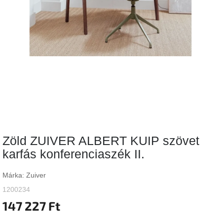
Vizsgálati
kategória
Designos
Valentin-
nap
Woodman
gyűjtemény
White
Label
Élő
Zöld ZUIVER ALBERT KUIP szövet
gyűjtemény
karfás konferenciaszék II.
Kave
Home
Márka:
Zuiver
gyűjtemény
1200234
147 227 Ft
Richmond
gyűjtemény