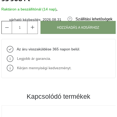
Raktáron a beszállítónál (14 nap)
J-
line
gyűjtemény
Szállítási lehetőségek
várható kézbesítés:
2026.08.31
HOZZÁADÁS A KOSÁRHOZ
Tenzo
gyűjtemény
Az áru visszaküldése 365 napon belül.
Ame
Yens
gyűjtemény
Legjobb ár garancia
.
Kérjen mennyiségi kedvezményt
.
Szezonális
eladás
Trendek
2022
Kapcsolódó termékek
Bohém
stílusú
belső