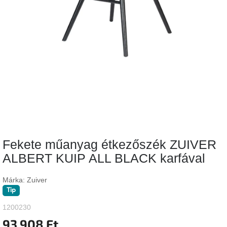
Vizsgálati
kategória
Designos
Valentin-
nap
Woodman
gyűjtemény
White
Label
Élő
Fekete műanyag étkezőszék ZUIVER
gyűjtemény
ALBERT KUIP ALL BLACK karfával
Kave
Home
Márka:
Zuiver
gyűjtemény
Tip
1200230
Richmond
gyűjtemény
93 908 Ft