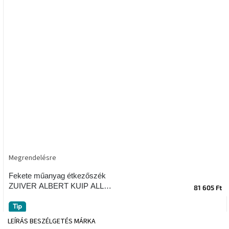
tér
Ipari
stílus
Tervezés
Valentin-
nap
Szent
Patrik
Belső
tér
Megrendelésre
tavaszi
színekben
Fekete műanyag étkezőszék
ZUIVER ALBERT KUIP ALL
81 605 Ft
Tavasz
BLACK
az
Tip
asztalon
LEÍRÁS
BESZÉLGETÉS
MÁRKA