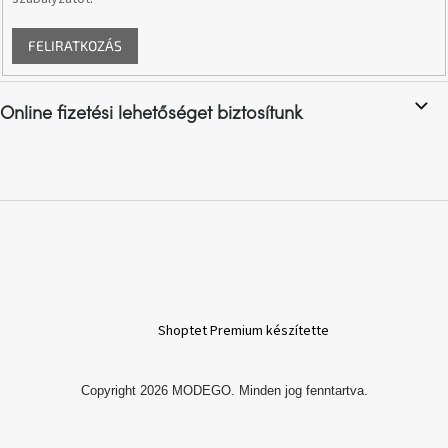
A
FELIRATKOZÁS
nyári
hullámon
Online fizetési lehetőséget biztosítunk
Fedezze
fel
sötét
oldalát
Kis
részlet,
nagy
változás
Mesonica
Shoptet Premium készítette
gyűjtemény
Copyright 2026
MODEGO
. Minden jog fenntartva.
Alvópárna
ARBYD