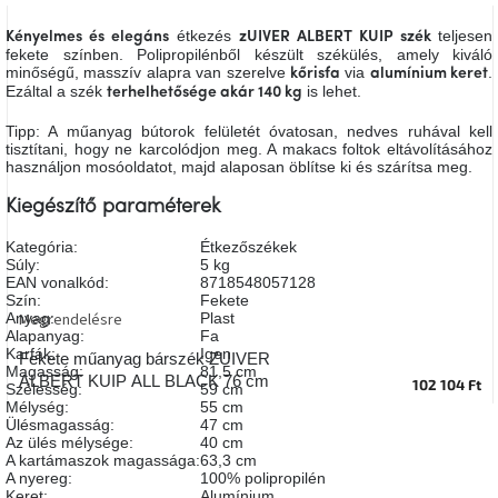
A
tűz
étkezés
teljesen
Kényelmes és elegáns
zUIVER ALBERT KUIP szék
mellett
fekete színben. Polipropilénből készült székülés, amely kiváló
ülve
minőségű, masszív alapra van szerelve
via
.
kőrisfa
alumínium keret
Ezáltal a szék
is lehet.
terhelhetősége akár 140 kg
Színes
Tipp: A műanyag bútorok felületét óvatosan, nedves ruhával kell
belső
tisztítani, hogy ne karcolódjon meg. A makacs foltok eltávolításához
tér
használjon mosóoldatot, majd alaposan öblítse ki és szárítsa meg.
Kiegészítő paraméterek
Woodman
kedvezményesen
Kategória
:
Étkezőszékek
Súly
:
5 kg
EAN vonalkód
:
8718548057128
Anyák
Szín
:
Fekete
napja
Megrendelésre
Anyag
:
Plast
Alapanyag
:
Fa
Karfák
:
Igen
Fekete műanyag bárszék ZUIVER
Egy
Magasság
:
81,5 cm
ALBERT KUIP ALL BLACK 76 cm
102 104 Ft
étkező,
Szélesség
:
59 cm
amely
Mélység
:
55 cm
szórakoztat!
Ülésmagasság
:
47 cm
Az ülés mélysége
:
40 cm
A kartámaszok magassága
:
63,3 cm
A
A nyereg
:
100% polipropilén
8.
Keret
:
Alumínium