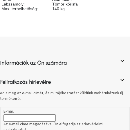
születésnap
Lábzsámoly
:
Tömör kőrisfa
megünneplése
Max. terhelhetőség
:
140 kg
A
kedvenceid
L
Hírek
á
b
l
Hoorns
gyűjtemény
Információk az Ön számára
é
c
Karácsonyi
Feliratkozás hírlevélre
e-
utalványok
Adja meg az e-mail címét, és mi tájékoztatást küldünk webáruházunk új
termékeiről.
Formwood
kollekció
E-mail
Most
Az e-mail címe megadásával Ön elfogadja az
adatvédelmi
repül
szabályzatot
.