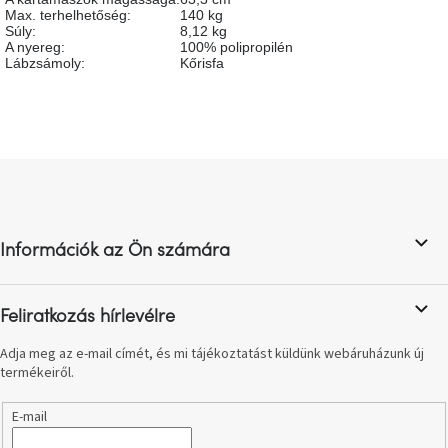
születésnap
Max. terhelhetőség
:
140 kg
megünneplése
Súly
:
8,12 kg
A nyereg
:
100% polipropilén
Lábzsámoly
:
Kőrisfa
A
kedvenceid
Hírek
L
á
Hoorns
b
gyűjtemény
l
Információk az Ön számára
é
Karácsonyi
c
e-
utalványok
Feliratkozás hírlevélre
Adja meg az e-mail címét, és mi tájékoztatást küldünk webáruházunk új
Formwood
kollekció
termékeiről.
E-mail
Most
repül