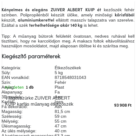
A
tűz
kezőszék fehér
Kényelmes és elegáns
ZUIVER ALBERT KUIP ét
mellett
színben. Polipropilénből készült ülőke, amely minőségi
kőrisfából
ülve
készült,
ellátott masszív talapzatra van szerelve.
alumíniumkerettel
Ezáltal a szék
is lehet.
terhelhetősége akár 140 kg
Színes
Tipp: A műanyag bútorok felületét óvatosan, nedves ruhával kell
belső
tisztítani, hogy ne karcolódjon meg. A makacs foltok eltávolításához
tér
használjon mosóoldatot, majd alaposan öblítse ki és szárítsa meg.
Kiegészítő paraméterek
Woodman
kedvezményesen
Kategória
:
Étkezőszékek
Súly
:
5 kg
EAN vonalkód
:
8718548031043
Anyák
Szín
:
Fehér
napja
Készleten
1 db
Anyag
:
Plast
Alapanyag
:
Fa
3D modely
:
Ano
Világosszürke ZUIVER ALBERT
Egy
Karfák
:
Igen
KUIP karfás műanyag étkezőszék
93 908 Ft
étkező,
Fa dekoráció
:
Ash
amely
Magasság
:
81,5 cm
szórakoztat!
Szélesség
:
59 cm
Mélység
:
55 cm
Ülésmagasság
:
47 cm
A
Az ülés mélysége
:
40 cm
8.
A kartámaszok magassága
:
63,3 cm