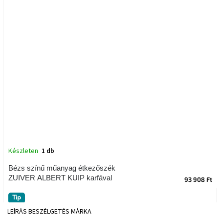
tér
Ipari
stílus
Tervezés
Valentin-
nap
Szent
Patrik
Belső
tér
Készleten
1 db
tavaszi
színekben
Bézs színű műanyag étkezőszék
ZUIVER ALBERT KUIP karfával
93 908 Ft
Tavasz
az
Tip
asztalon
LEÍRÁS
BESZÉLGETÉS
MÁRKA