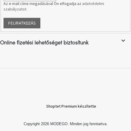
Az e-mail címe megadásával Ön elfogadja az
adatvédelmi
szabályzatot
.
A
nyári
hullámon
FELIRATKOZÁS
Fedezze
fel
Online fizetési lehetőséget biztosítunk
sötét
oldalát
Kis
részlet,
nagy
változás
Mesonica
gyűjtemény
Shoptet Premium készítette
Alvópárna
Copyright 2026
MODEGO
. Minden jog fenntartva.
ARBYD