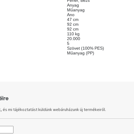
Fehér
,
Bézs
Anyag
Műanyag
Ano
47 cm
92 cm
92 cm
110 kg
20.000
5
Szövet (100% PES)
Műanyag (PP)
élre
, és mi tájékoztatást küldünk webáruházunk új termékeiről.