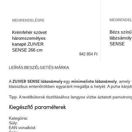
MEGRENDE
MEGRENDELÉSRE
Bézs színű
Krémfehér szövet
lábzsámol
háromszemélyes
SENSE
kanapé ZUIVER
SENSE 266 cm
942 854 Ft
LEÍRÁS
BESZÉLGETÉS
MÁRKA
A
egy
, amely
ZUIVER SENSE lábzsámoly
minimalista lábzsámoly
klasszikus enteriőrökben egyaránt megállja a helyét. A puha kárpi
Tipp: A textilbútorok tisztításához langyos vízbe áztatott pamutron
Kiegészítő paraméterek
Kategória
:
Súly
:
EAN vonalkód
: