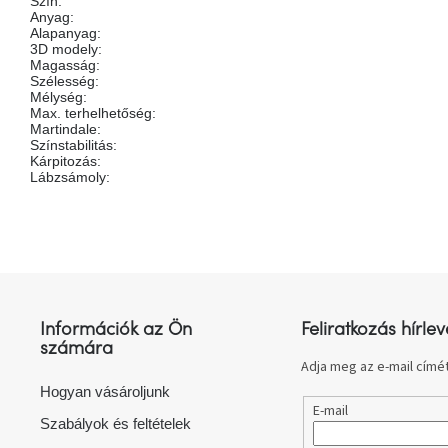
Szín
:
Anyag
:
Alapanyag
:
3D modely
:
Magasság
:
Szélesség
:
Mélység
:
Max. terhelhetőség
:
Martindale
:
Színstabilitás
:
Kárpitozás
:
Lábzsámoly
:
L
á
b
l
Információk az Ön
Feliratkozás hírlev
é
számára
c
Adja meg az e-mail címét
Hogyan vásároljunk
E-mail
Szabályok és feltételek