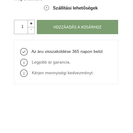
Szállítási lehetőségek
HOZZÁADÁS A KOSÁRHOZ
Az áru visszaküldése 365 napon belül.
Legjobb ár garancia
.
Kérjen mennyiségi kedvezményt
.