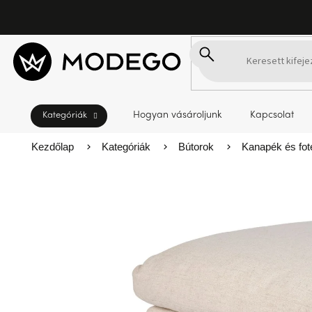
Ugrás
a
fő
tartalomhoz
Hogyan vásároljunk
Kapcsolat
Kezdőlap
Kategóriák
Bútorok
Kanapék és fot