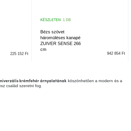
KÉSZLETEN
1 DB
Bézs szövet
háromüléses kanapé
ZUIVER SENSE 266
cm
942 854 Ft
225 152 Ft
köszönhetően a modern és a
niverzális krémfehér árnyalatának
sz család szeretni fog.