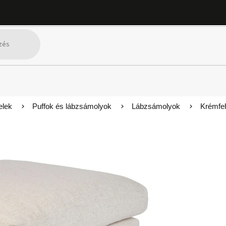
elek
Puffok és lábzsámolyok
Lábzsámolyok
Krémfe