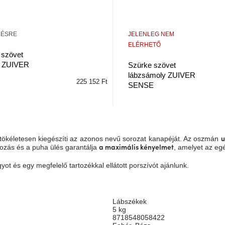
LÉSRE
JELENLEG NEM
ELÉRHETŐ
 szövet
y ZUIVER
Szürke szövet
lábzsámoly ZUIVER
225 152 Ft
SENSE
 tökéletesen kiegészíti az azonos nevű sorozat kanapéját. Az oszmán
u
tozás és a puha ülés garantálja
, amelyet az egé
a maximális kényelmet
gyot és egy megfelelő tartozékkal ellátott porszívót ajánlunk.
Lábszékek
5 kg
8718548058422