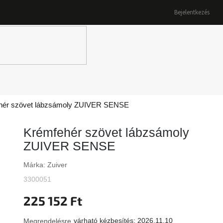
Bejelentkezés
K
hér szövet lábzsámoly ZUIVER SENSE
Krémfehér szövet lábzsámoly
ZUIVER SENSE
Márka:
Zuiver
3300051
225 152 Ft
várható kézbesítés:
2026.11.10
Megrendelésre