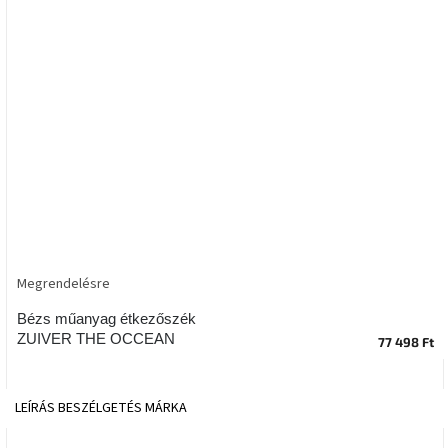
tér
Ipari
stílus
Tervezés
Valentin-
nap
Szent
Patrik
Megrendelésre
Belső
tér
tavaszi
Bézs műanyag étkezőszék
színekben
ZUIVER THE OCCEAN
77 498 Ft
Tavasz
az
LEÍRÁS
BESZÉLGETÉS
MÁRKA
asztalon