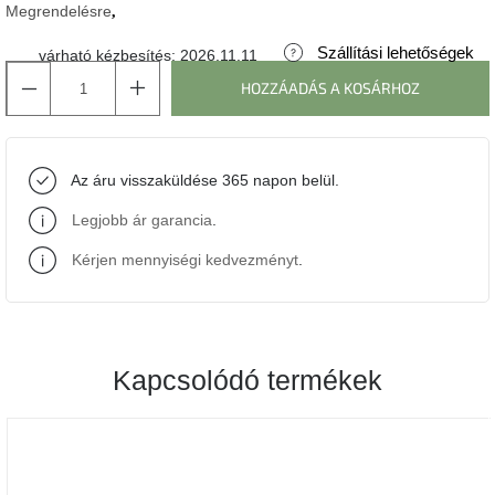
Megrendelésre
J-
Szállítási lehetőségek
várható kézbesítés:
2026.11.11
line
gyűjtemény
HOZZÁADÁS A KOSÁRHOZ
Tenzo
gyűjtemény
Az áru visszaküldése 365 napon belül.
Ame
Legjobb ár garancia
.
Yens
gyűjtemény
Kérjen mennyiségi kedvezményt
.
Szezonális
eladás
Kapcsolódó termékek
Trendek
2022
Bohém
stílusú
belső