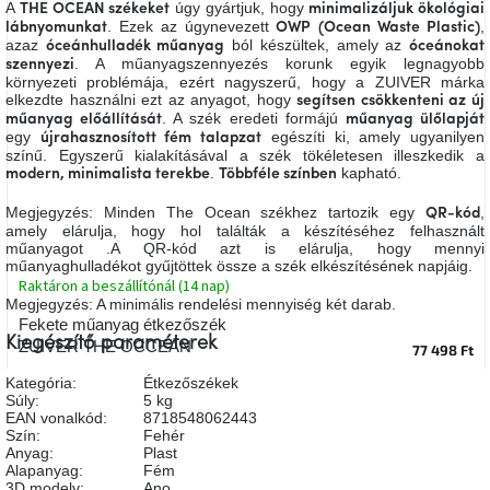
A
úgy gyártjuk, hogy
THE OCEAN székeket
minimalizáljuk ökológiai
A
. Ezek az úgynevezett
,
lábnyomunkat
OWP
(Ocean Waste Plastic)
tűz
azaz
ból készültek, amely az
mellett
óceánhulladék műanyag
óceánokat
ülve
. A műanyagszennyezés korunk egyik legnagyobb
szennyezi
környezeti problémája, ezért nagyszerű, hogy a ZUIVER márka
elkezdte használni ezt az anyagot, hogy
segítsen csökkenteni az új
. A szék eredeti formájú
műanyag előállítását
műanyag ülőlapját
Színes
egy
egészíti ki, amely ugyanilyen
belső
újrahasznosított fém talapzat
tér
színű. Egyszerű kialakításával a szék tökéletesen illeszkedik a
.
kapható.
modern, minimalista terekbe
Többféle színben
Megjegyzés:
Minden The Ocean székhez tartozik egy
,
Woodman
QR-kód
kedvezményesen
amely elárulja, hogy hol találták a készítéséhez felhasznált
műanyagot
.
A QR-kód azt is elárulja, hogy mennyi
műanyaghulladékot gyűjtöttek össze a szék elkészítésének napjáig.
Raktáron a beszállítónál (14 nap)
Anyák
napja
Megjegyzés: A minimális rendelési mennyiség két darab.
Fekete műanyag étkezőszék
Kiegészítő paraméterek
ZUIVER THE OCCEAN
77 498 Ft
Egy
étkező,
Kategória
:
Étkezőszékek
amely
Súly
:
5 kg
szórakoztat!
EAN vonalkód
:
8718548062443
Szín
:
Fehér
Anyag
:
Plast
A
Alapanyag
:
Fém
8.
3D modely
:
Ano