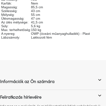
születésnap
Karfák
:
Nem
megünneplése
Magasság
:
85,5 cm
Szélesség
:
43 cm
Mélység
:
55 cm
Ülésmagasság
:
47 cm
A
kedvenceid
Az ülés mélysége
:
41,5 cm
Súly
:
5,6 kg
Max. terhelhetőség
:
150 kg
A nyereg
:
OWP (óceáni műanyaghulladék) - Plast
Hírek
Lábzsámoly
:
Lakkozott fém
Hoorns
gyűjtemény
L
Karácsonyi
á
e-
utalványok
b
l
Információk az Ön számára
é
Formwood
kollekció
c
Feliratkozás hírlevélre
Most
repül