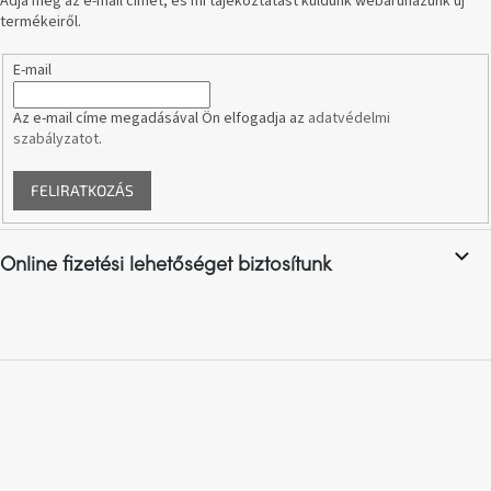
Adja meg az e-mail címét, és mi tájékoztatást küldünk webáruházunk új
termékeiről.
A
nyári
E-mail
hullámon
Az e-mail címe megadásával Ön elfogadja az
adatvédelmi
szabályzatot
.
Fedezze
fel
sötét
oldalát
FELIRATKOZÁS
Kis
részlet,
Online fizetési lehetőséget biztosítunk
nagy
változás
Mesonica
gyűjtemény
Alvópárna
ARBYD