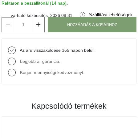
Raktáron a beszállítónál (14 nap)
J-
Szállítási lehetőségek
várható kézbesítés:
2026.08.31
line
gyűjtemény
HOZZÁADÁS A KOSÁRHOZ
Tenzo
gyűjtemény
Az áru visszaküldése 365 napon belül.
Ame
Legjobb ár garancia
.
Yens
gyűjtemény
Kérjen mennyiségi kedvezményt
.
Szezonális
eladás
Kapcsolódó termékek
Trendek
2022
Bohém
stílusú
belső