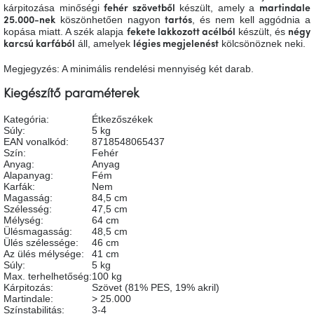
kárpitozása minőségi
készült, amely a
fehér szövetből
martindale
A
köszönhetően nagyon
, és nem kell aggódnia a
tűz
25.000-nek
tartós
mellett
kopása miatt. A szék alapja
készült, és
fekete lakkozott acélból
négy
ülve
áll, amelyek
kölcsönöznek neki.
karcsú karfából
légies megjelenést
Megjegyzés: A minimális rendelési mennyiség két darab.
Színes
belső
Kiegészítő paraméterek
tér
Kategória
:
Étkezőszékek
Súly
:
5 kg
Woodman
EAN vonalkód
:
8718548065437
kedvezményesen
Szín
:
Fehér
Anyag
:
Anyag
Alapanyag
:
Fém
Anyák
Karfák
:
Nem
napja
Magasság
:
84,5 cm
Szélesség
:
47,5 cm
Mélység
:
64 cm
Ülésmagasság
:
48,5 cm
Egy
Ülés szélessége
:
46 cm
étkező,
amely
Az ülés mélysége
:
41 cm
szórakoztat!
Súly
:
5 kg
Max. terhelhetőség
:
100 kg
Kárpitozás
:
Szövet (81% PES, 19% akril)
Martindale
:
> 25.000
A
Színstabilitás
:
3-4
8.