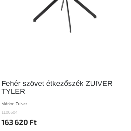
Vizsgálati
kategória
Designos
Valentin-
nap
Woodman
gyűjtemény
White
Label
Élő
Fehér szövet étkezőszék ZUIVER
gyűjtemény
TYLER
Kave
Home
Márka:
Zuiver
gyűjtemény
1100504
163 620 Ft
Richmond
gyűjtemény