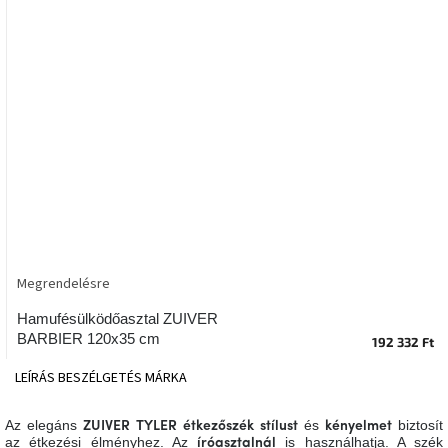
tér
Ipari
stílus
Tervezés
Valentin-
nap
Szent
Patrik
Megrendelésre
Belső
tér
tavaszi
Hamufésülködőasztal ZUIVER
színekben
BARBIER 120x35 cm
192 332 Ft
LEÍRÁS
BESZÉLGETÉS
MÁRKA
Tavasz
az
asztalon
Az elegáns
és
biztosít
ZUIVER
TYLER étkezőszék
stílust
kényelmet
az étkezési élményhez. Az
is használhatja. A szék
íróasztalnál