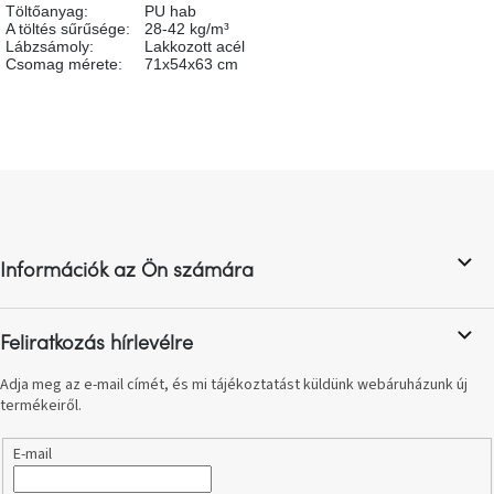
Töltőanyag
:
PU hab
születésnap
megünneplése
A töltés sűrűsége
:
28-42 kg/m³
Lábzsámoly
:
Lakkozott acél
Csomag mérete
:
71x54x63 cm
A
kedvenceid
Hírek
L
á
Hoorns
b
gyűjtemény
l
Információk az Ön számára
é
c
Karácsonyi
e-
utalványok
Feliratkozás hírlevélre
Adja meg az e-mail címét, és mi tájékoztatást küldünk webáruházunk új
Formwood
termékeiről.
kollekció
E-mail
Most
repül