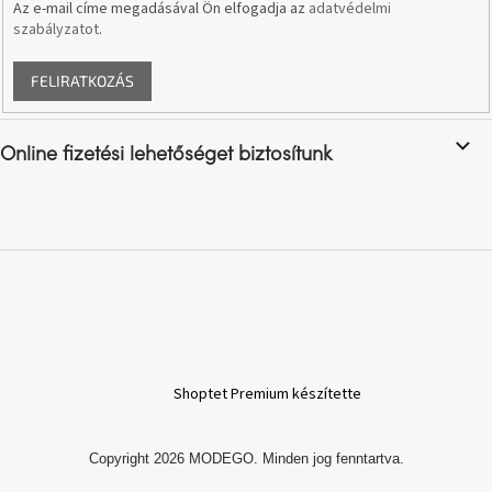
Az e-mail címe megadásával Ön elfogadja az
adatvédelmi
szabályzatot
.
A
nyári
FELIRATKOZÁS
hullámon
Fedezze
Online fizetési lehetőséget biztosítunk
fel
sötét
oldalát
Kis
részlet,
nagy
változás
Mesonica
gyűjtemény
Shoptet Premium készítette
Alvópárna
Copyright 2026
MODEGO
. Minden jog fenntartva.
ARBYD