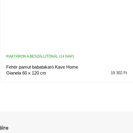
RAKTÁRON A BESZÁLLÍTÓNÁL (14 NAP)
Fehér pamut babatakaró Kave Home
Gianela 60 x 120 cm
19 302 Ft
L
i
s
t
a
i
r
élre
á