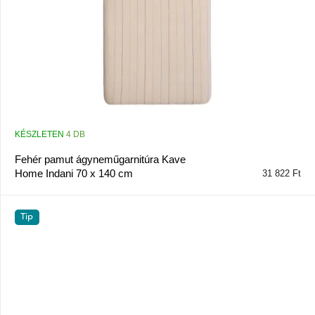
l
i
s
t
á
j
a
KÉSZLETEN
4 DB
Fehér pamut ágyneműgarnitúra Kave
Home Indani 70 x 140 cm
31 822 Ft
Tip