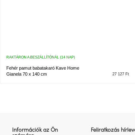
RAKTÁRON A BESZÁLLÍTÓNÁL (14 NAP)
Fehér pamut babatakaró Kave Home
Gianela 70 x 140 cm
27 127 Ft
L
á
b
l
Információk az Ön
Feliratkozás hírlev
é