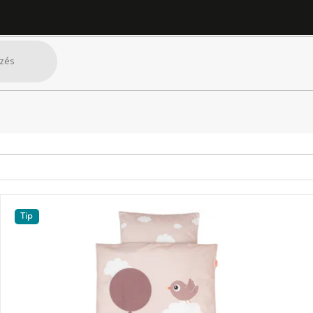
k textil és szőnyegek
Ágyneműk
SZŰRŐ MEGJELENÍTÉSE
Tip