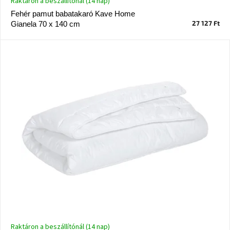
Raktáron a beszállítónál (14 nap)
Vizsgálati
Fehér pamut babatakaró Kave Home
kategória
27 127 Ft
Gianela 70 x 140 cm
Designos
Valentin-
nap
Woodman
gyűjtemény
White
Label
Élő
gyűjtemény
Kave
Home
gyűjtemény
Richmond
gyűjtemény
Raktáron a beszállítónál (14 nap)