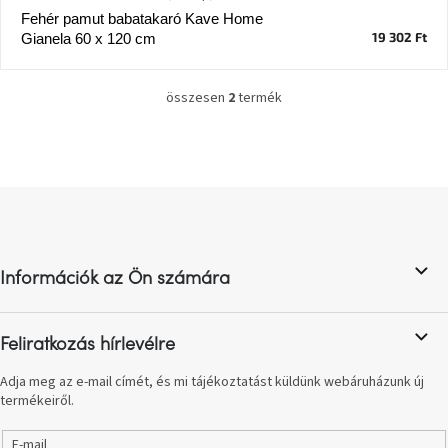
Fehér pamut babatakaró Kave Home
19 302 Ft
Gianela 60 x 120 cm
J-
line
gyűjtemény
összesen
2
termék
L
Tenzo
i
gyűjtemény
s
t
a
Ame
L
i
Yens
á
gyűjtemény
r
b
á
n
l
Szezonális
y
Információk az Ön számára
é
eladás
í
c
t
á
Trendek
Feliratkozás hírlevélre
s
2022
e
Adja meg az e-mail címét, és mi tájékoztatást küldünk webáruházunk új
l
termékeiről.
e
Bohém
stílusú
m
belső
E-mail