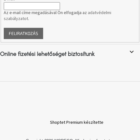
e
tér
i
Az e-mail címe megadásával Ön elfogadja az
adatvédelmi
szabályzatot
.
Ipari
stílus
FELIRATKOZÁS
Tervezés
Valentin-
nap
Online fizetési lehetőséget biztosítunk
Szent
Patrik
Belső
tér
tavaszi
színekben
Tavasz
Shoptet Premium készítette
az
asztalon