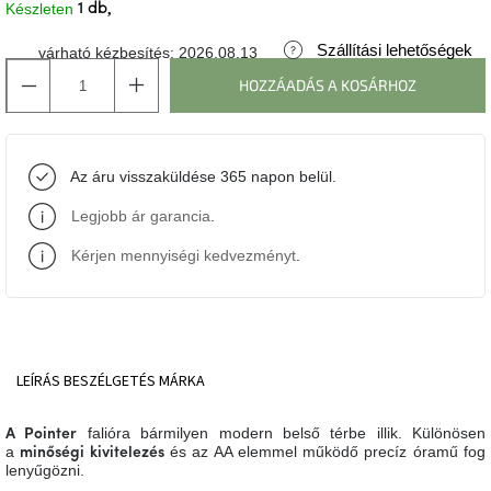
Készleten
1 db
J-
Szállítási lehetőségek
várható kézbesítés:
2026.08.13
line
gyűjtemény
HOZZÁADÁS A KOSÁRHOZ
Tenzo
gyűjtemény
Az áru visszaküldése 365 napon belül.
Ame
Legjobb ár garancia
.
Yens
gyűjtemény
Kérjen mennyiségi kedvezményt
.
Szezonális
eladás
Trendek
LEÍRÁS
BESZÉLGETÉS
MÁRKA
2022
falióra bármilyen modern belső térbe illik. Különösen
A Pointer
a
és az AA elemmel működő precíz óramű fog
Bohém
minőségi kivitelezés
stílusú
lenyűgözni.
belső