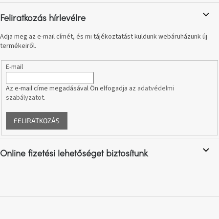
A
tűz
Feliratkozás hírlevélre
mellett
ülve
Adja meg az e-mail címét, és mi tájékoztatást küldünk webáruházunk új
termékeiről.
Színes
belső
E-mail
tér
Az e-mail címe megadásával Ön elfogadja az
adatvédelmi
Woodman
szabályzatot
.
kedvezményesen
FELIRATKOZÁS
Anyák
napja
Online fizetési lehetőséget biztosítunk
Egy
étkező,
amely
szórakoztat!
A
8.