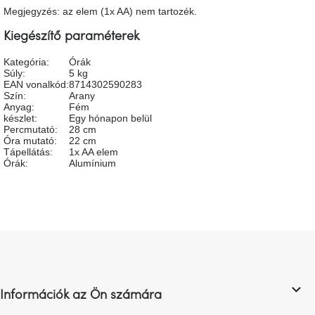
tér
Megjegyzés: az elem (1x AA) nem tartozék.
Kiegészítő paraméterek
Ipari
stílus
Kategória
:
Órák
Súly
:
5 kg
EAN vonalkód
:
8714302590283
Tervezés
Szín
:
Arany
Valentin-
Anyag
:
Fém
nap
készlet
:
Egy hónapon belül
Percmutató
:
28 cm
Óra mutató
:
22 cm
Szent
Tápellátás
:
1x AA elem
Patrik
Órák
:
Alumínium
Belső
tér
tavaszi
színekben
L
á
b
Tavasz
az
l
asztalon
Információk az Ön számára
é
c