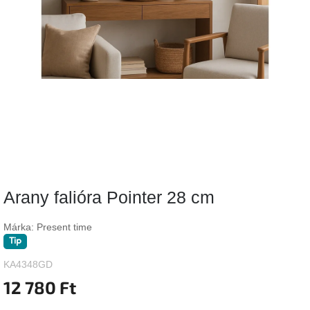
Vizsgálati
kategória
Designos
Valentin-
nap
Woodman
gyűjtemény
White
Label
Élő
Arany falióra Pointer 28 cm
gyűjtemény
Márka:
Present time
Kave
Tip
Home
gyűjtemény
KA4348GD
12 780 Ft
Richmond
gyűjtemény