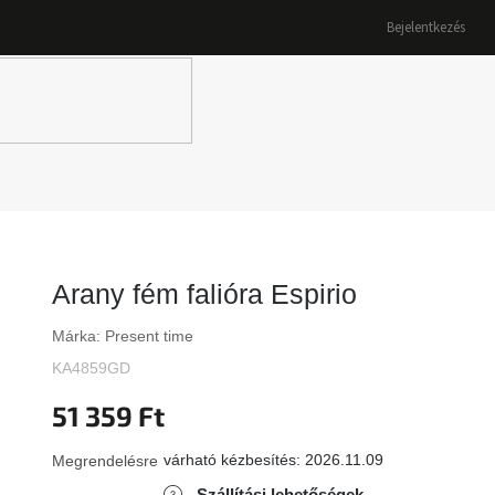
Bejelentkezés
K
Arany fém falióra Espirio
Márka:
Present time
KA4859GD
51 359 Ft
várható kézbesítés:
2026.11.09
Megrendelésre
Szállítási lehetőségek