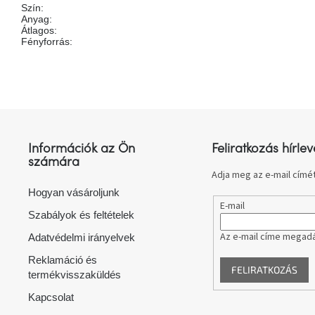
Szín
:
Anyag
:
Átlagos
:
Fényforrás
:
L
á
b
l
Információk az Ön
Feliratkozás hírlev
é
számára
c
Adja meg az e-mail címét
Hogyan vásároljunk
E-mail
Szabályok és feltételek
Az e-mail címe megadá
Adatvédelmi irányelvek
Reklamáció és
FELIRATKOZÁS
termékvisszaküldés
Kapcsolat