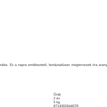
nába. Ez a napra emlékeztető, fantáziadúsan megtervezett óra aran
Órák
2 év
5 kg
8714302644078