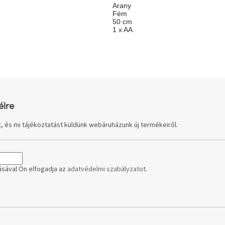
Arany
Fém
50 cm
1 x AA
élre
, és mi tájékoztatást küldünk webáruházunk új termékeiről.
sával Ön elfogadja az
adatvédelmi szabályzatot
.