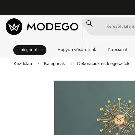
Ugrás
a
fő
tartalomhoz
Hogyan vásároljunk
Kapcsolat
Kezdőlap
Kategóriák
Dekorációk és kiegészítők