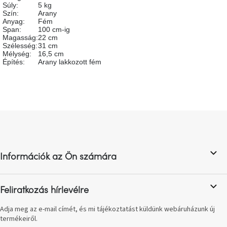
tér
Súly
:
5 kg
Szín
:
Arany
Anyag
:
Fém
Span
:
100 cm-ig
Ipari
Magasság
:
22 cm
stílus
Szélesség
:
31 cm
Mélység
:
16,5 cm
Építés
:
Arany lakkozott fém
Tervezés
Valentin-
nap
Szent
L
Patrik
á
b
Belső
l
tér
Információk az Ön számára
tavaszi
é
színekben
c
Feliratkozás hírlevélre
Tavasz
az
asztalon
Adja meg az e-mail címét, és mi tájékoztatást küldünk webáruházunk új
termékeiről.