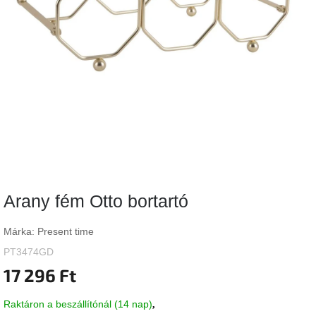
Vizsgálati
kategória
Designos
Valentin-
nap
Woodman
gyűjtemény
White
Label
Élő
Arany fém Otto bortartó
gyűjtemény
Márka:
Present time
Kave
Home
PT3474GD
gyűjtemény
17 296 Ft
Richmond
Raktáron a beszállítónál (14 nap)
gyűjtemény