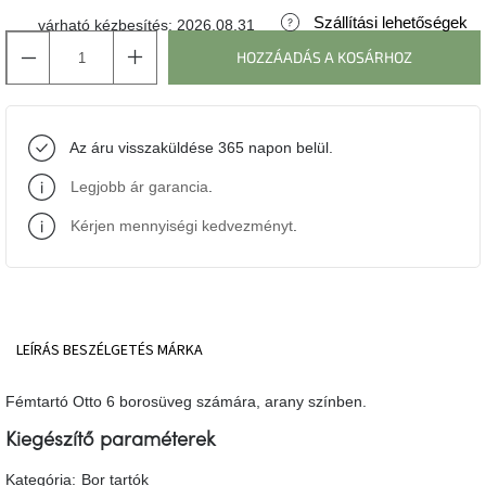
Szállítási lehetőségek
várható kézbesítés:
2026.08.31
J-
HOZZÁADÁS A KOSÁRHOZ
line
gyűjtemény
Tenzo
Az áru visszaküldése 365 napon belül.
gyűjtemény
Legjobb ár garancia
.
Ame
Yens
Kérjen mennyiségi kedvezményt
.
gyűjtemény
Szezonális
eladás
LEÍRÁS
BESZÉLGETÉS
MÁRKA
Trendek
2022
Fémtartó Otto 6 borosüveg számára, arany színben.
Kiegészítő paraméterek
Bohém
stílusú
belső
Kategória
:
Bor tartók