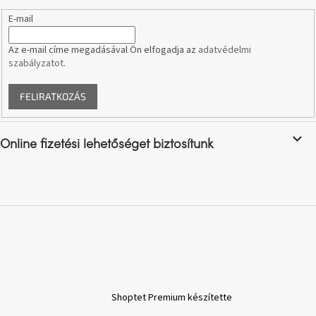
A
E-mail
tűz
mellett
ülve
Az e-mail címe megadásával Ön elfogadja az
adatvédelmi
szabályzatot
.
Színes
belső
FELIRATKOZÁS
tér
Woodman
Online fizetési lehetőséget biztosítunk
kedvezményesen
Anyák
napja
Egy
étkező,
amely
szórakoztat!
Shoptet Premium készítette
A
8.