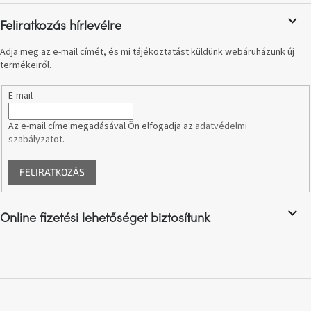
születésnap
megünneplése
Feliratkozás hírlevélre
Adja meg az e-mail címét, és mi tájékoztatást küldünk webáruházunk új
A
termékeiről.
kedvenceid
E-mail
Hírek
Az e-mail címe megadásával Ön elfogadja az
adatvédelmi
szabályzatot
.
Hoorns
gyűjtemény
FELIRATKOZÁS
Karácsonyi
e-
utalványok
Online fizetési lehetőséget biztosítunk
Formwood
kollekció
Most
repül