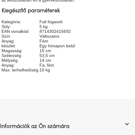
A
tűz
Kiegészítő paraméterek
mellett
ülve
Kategória
:
Fali fogasok
Súly
:
5 kg
EAN vonalkód
:
8714302415692
Színes
Szín
:
Változatos
belső
Anyag
:
Fém
tér
készlet
:
Egy hónapon belül
Magasság
:
15 cm
Szélesség
:
53,5 cm
Woodman
Mélység
:
14 cm
kedvezményesen
Anyag
:
Fa, fém
Max. terhelhetőség
:
10 kg
Anyák
napja
Egy
L
étkező,
á
amely
szórakoztat!
b
l
Információk az Ön számára
é
A
8.
c