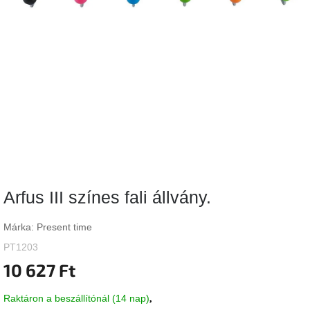
Vizsgálati
kategória
Designos
Valentin-
nap
Woodman
gyűjtemény
White
Label
Élő
Arfus III színes fali állvány.
gyűjtemény
Márka:
Present time
Kave
Home
PT1203
gyűjtemény
10 627 Ft
Richmond
Raktáron a beszállítónál (14 nap)
gyűjtemény