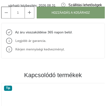
Szállítási lehetőségek
várható kézbesítés:
2026.08.31
J-
HOZZÁADÁS A KOSÁRHOZ
line
gyűjtemény
Tenzo
Az áru visszaküldése 365 napon belül.
gyűjtemény
Legjobb ár garancia
.
Ame
Yens
Kérjen mennyiségi kedvezményt
.
gyűjtemény
Szezonális
eladás
Kapcsolódó termékek
Trendek
2022
Tip
Bohém
stílusú
belső