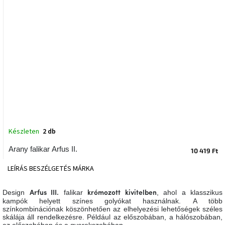
tér
Ipari
stílus
Tervezés
Valentin-
nap
Szent
Patrik
Készleten
2 db
Belső
Arany falikar Arfus II.
tér
10 419 Ft
tavaszi
színekben
LEÍRÁS
BESZÉLGETÉS
MÁRKA
Tavasz
Design
falikar
, ahol a klasszikus
Arfus III.
krómozott kivitelben
az
kampók helyett színes golyókat használnak. A több
asztalon
színkombinációnak köszönhetően az elhelyezési lehetőségek széles
skálája áll rendelkezésre. Például az előszobában, a hálószobában,
az előszobában és a gyerekszobában.