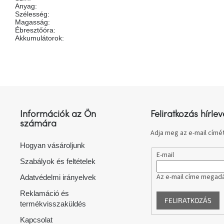
Anyag
:
Szélesség
:
Magasság
:
Ébresztőóra
:
Akkumulátorok
:
L
á
b
l
Információk az Ön
Feliratkozás hírlev
é
számára
c
Adja meg az e-mail címét
Hogyan vásároljunk
E-mail
Szabályok és feltételek
Az e-mail címe megadá
Adatvédelmi irányelvek
Reklamáció és
FELIRATKOZÁS
termékvisszaküldés
Kapcsolat