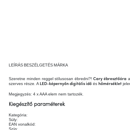
LEÍRÁS
BESZÉLGETÉS
MÁRKA
Szeretne minden reggel stílusosan ébredni?!
a
Cary ébresztőóra
szerves része. A
és
jele
LED-képernyőn
digitális idő
hőmérséklet
Megjegyzés: 4 x AAA elem nem tartozék.
Kiegészítő paraméterek
Kategória
:
Súly
:
EAN vonalkód
:
Szín
: