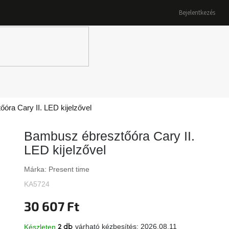
Bejelentkezés
K
óra Cary II. LED kijelzővel
Bambusz ébresztőóra Cary II.
LED kijelzővel
Márka:
Present time
KA5724
30 607 Ft
várható kézbesítés:
2026.08.11
Készleten
2 db