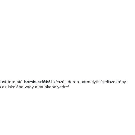
lust teremtő
készült darab bármelyik éjjeliszekrény
bambuszfából
n az iskolába vagy a munkahelyedre!