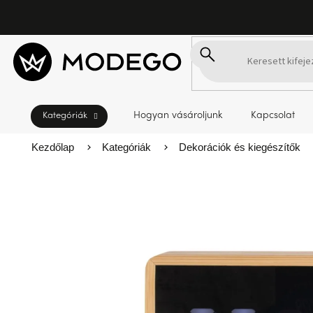
Ugrás
a
fő
tartalomhoz
Hogyan vásároljunk
Kapcsolat
Kezdőlap
Kategóriák
Dekorációk és kiegészítők