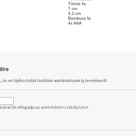
Tömör fa
7 cm
4,2 cm
Bambusz fa
4x AAA
élre
, és mi tájékoztatást küldünk webáruházunk új termékeiről.
sával Ön elfogadja az
adatvédelmi szabályzatot
.