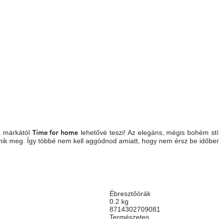
 márkától
lehetővé teszi! Az elegáns, mégis bohém stí
Time for home
nik meg. Így többé nem kell aggódnod amiatt, hogy nem érsz be időbe
Ébresztőórák
0.2 kg
8714302709081
Természetes