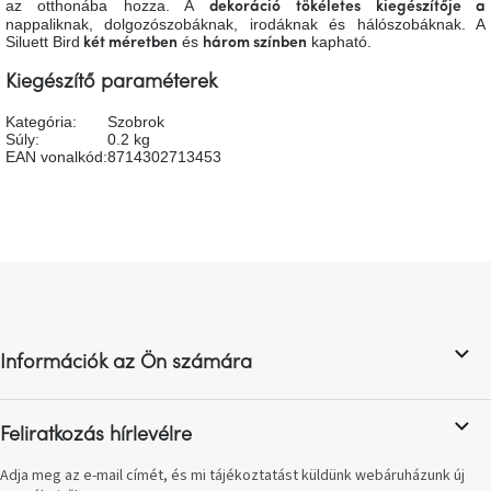
az otthonába hozza. A
dekoráció
tökéletes kiegészítője a
tér
nappaliknak, dolgozószobáknak, irodáknak és hálószobáknak. A
Siluett Bird
és
kapható.
két méretben
három színben
Ipari
Kiegészítő paraméterek
stílus
Kategória
:
Szobrok
Súly
:
0.2 kg
Tervezés
EAN vonalkód
:
8714302713453
Valentin-
nap
Szent
Patrik
L
á
Belső
b
tér
tavaszi
l
színekben
Információk az Ön számára
é
c
Tavasz
az
Feliratkozás hírlevélre
asztalon
Adja meg az e-mail címét, és mi tájékoztatást küldünk webáruházunk új