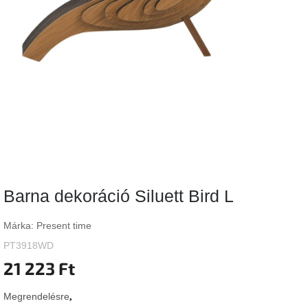
Vizsgálati
kategória
Designos
Valentin-
nap
Woodman
gyűjtemény
White
Label
Élő
Barna dekoráció Siluett Bird L
gyűjtemény
Márka:
Present time
Kave
Home
PT3918WD
gyűjtemény
21 223 Ft
Richmond
Megrendelésre
gyűjtemény