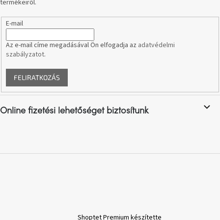
termékeiről.
A
tűz
mellett
E-mail
ülve
Az e-mail címe megadásával Ön elfogadja az
adatvédelmi
szabályzatot
.
Színes
belső
tér
FELIRATKOZÁS
Woodman
kedvezményesen
Online fizetési lehetőséget biztosítunk
Anyák
napja
Egy
étkező,
amely
szórakoztat!
A
Shoptet Premium készítette
8.