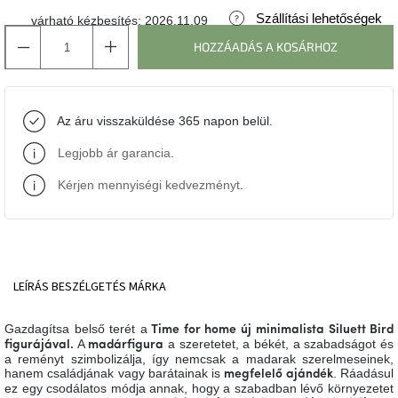
Szállítási lehetőségek
várható kézbesítés:
2026.11.09
J-
HOZZÁADÁS A KOSÁRHOZ
line
gyűjtemény
Tenzo
Az áru visszaküldése 365 napon belül.
gyűjtemény
Legjobb ár garancia
.
Ame
Yens
Kérjen mennyiségi kedvezményt
.
gyűjtemény
Szezonális
eladás
LEÍRÁS
BESZÉLGETÉS
MÁRKA
Trendek
2022
Gazdagítsa belső terét a
Time for home új
minimalista Siluett Bird
A
a szeretetet, a békét, a szabadságot és
figurájával
.
madárfigura
a reményt szimbolizálja, így nemcsak a madarak szerelmeseinek,
Bohém
hanem családjának vagy barátainak is
. Ráadásul
megfelelő ajándék
stílusú
ez egy csodálatos módja annak, hogy a szabadban lévő környezetet
belső