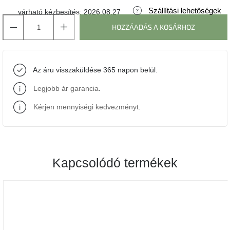
Szállítási lehetőségek
várható kézbesítés:
2026.08.27
J-
HOZZÁADÁS A KOSÁRHOZ
line
gyűjtemény
Tenzo
Az áru visszaküldése 365 napon belül.
gyűjtemény
Legjobb ár garancia
.
Ame
Yens
Kérjen mennyiségi kedvezményt
.
gyűjtemény
Szezonális
eladás
Kapcsolódó termékek
Trendek
2022
Bohém
stílusú
belső