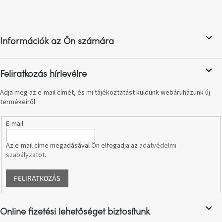
L
születésnap
á
megünneplése
b
l
A
Információk az Ön számára
é
kedvenceid
c
Hírek
Feliratkozás hírlevélre
Adja meg az e-mail címét, és mi tájékoztatást küldünk webáruházunk új
Hoorns
termékeiről.
gyűjtemény
E-mail
Karácsonyi
e-
Az e-mail címe megadásával Ön elfogadja az
adatvédelmi
utalványok
szabályzatot
.
Formwood
FELIRATKOZÁS
kollekció
Most
Online fizetési lehetőséget biztosítunk
repül