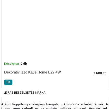
tér
Ipari
stílus
Tervezés
Valentin-
nap
Szent
Patrik
Készleten
2 db
Belső
Dekoratív izzó Kave Home E27 4W
tér
2 608 Ft
tavaszi
színekben
Tip
LEÍRÁS
BESZÉLGETÉS
MÁRKA
Tavasz
az
asztalon
A
elegáns hangulatot kölcsönöz a belső térnek. A
Klio függőlámpa
és az
finom, sima sziluett
enyhén csillogó, színezett üvegárnyék