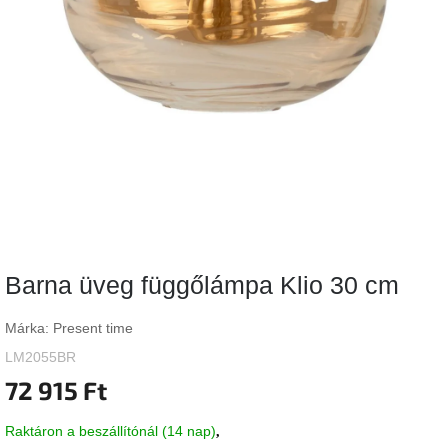
Vizsgálati
kategória
Designos
Valentin-
nap
Woodman
gyűjtemény
White
Label
Élő
Barna üveg függőlámpa Klio 30 cm
gyűjtemény
Márka:
Present time
Kave
Home
LM2055BR
gyűjtemény
72 915 Ft
Richmond
Raktáron a beszállítónál (14 nap)
gyűjtemény