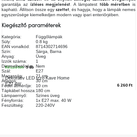
garantálja az
. A lámpatest
is
A
ízléses megjelenést
több méretben
tűz
kapható. Állítson össze egy
, és hagyja, hogy a lámpák nemes
szettet
mellett
egyszerűsége kiemelkedjen modern vagy ipari enteriőrjében.
ülve
Kiegészítő paraméterek
Színes
Kategória
:
Függőlámpák
belső
Súly
:
0.8 kg
tér
EAN vonalkód
:
8714302714696
Szín
:
Sárga
,
Barna
Anyag
:
Üveg
Woodman
Izzók száma
:
1
kedvezményesen
Dimmelhetőség
:
Nem
Készleten
5 db
Szál
:
E27
Magasság
:
21 cm
Dekoratív LED izzó Kave Home
Anyák
Átlagos
:
30 cm
E27 4W
napja
6 260 Ft
Fedél átmérője
:
10 cm
Tápkábel hossza
:
180 cm
Lámpaernyő
:
Színes üveg
Fényforrás
:
1x E27 max. 40 W
Egy
Feszültség
:
220-240V
étkező,
amely
szórakoztat!
A
8.