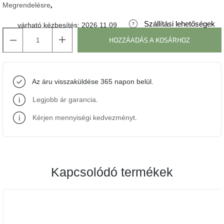
Megrendelésre
J-
Szállítási lehetőségek
várható kézbesítés:
2026.11.09
line
gyűjtemény
HOZZÁADÁS A KOSÁRHOZ
Tenzo
gyűjtemény
Az áru visszaküldése 365 napon belül.
Ame
Legjobb ár garancia
.
Yens
gyűjtemény
Kérjen mennyiségi kedvezményt
.
Szezonális
eladás
Kapcsolódó termékek
Trendek
2022
Bohém
stílusú
belső