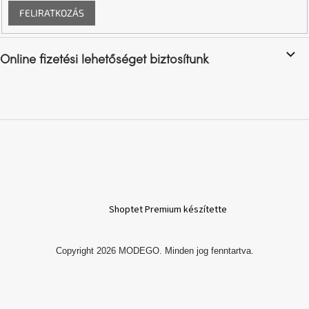
FELIRATKOZÁS
A
nyári
hullámon
Online fizetési lehetőséget biztosítunk
Fedezze
fel
sötét
oldalát
Kis
részlet,
nagy
változás
Shoptet Premium készítette
Mesonica
gyűjtemény
Copyright 2026
MODEGO
. Minden jog fenntartva.
Alvópárna
ARBYD