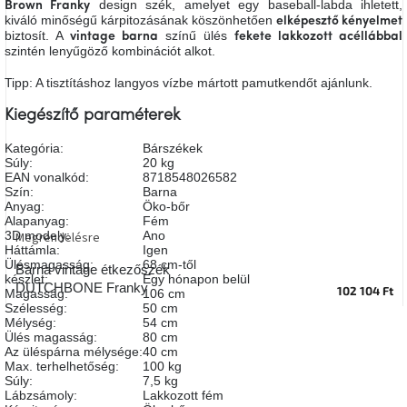
design szék, amelyet egy baseball-labda ihletett,
Brown Franky
A
kiváló minőségű kárpitozásának köszönhetően
elképesztő kényelmet
tűz
biztosít. A
színű ülés
vintage barna
fekete lakkozott acéllábbal
mellett
szintén lenyűgöző kombinációt alkot.
ülve
Tipp: A tisztításhoz langyos vízbe mártott pamutkendőt ajánlunk.
Színes
belső
Kiegészítő paraméterek
tér
Kategória
:
Bárszékek
Súly
:
20 kg
Woodman
EAN vonalkód
:
8718548026582
kedvezményesen
Szín
:
Barna
Anyag
:
Öko-bőr
Alapanyag
:
Fém
3D modely
:
Ano
Megrendelésre
Anyák
Háttámla
:
Igen
napja
Ülésmagasság
:
68 cm-től
Barna vintage étkezőszék
készlet
:
Egy hónapon belül
DUTCHBONE Franky
102 104 Ft
Magasság
:
106 cm
Egy
Szélesség
:
50 cm
étkező,
Mélység
:
54 cm
amely
Ülés magasság
:
80 cm
szórakoztat!
Az üléspárna mélysége
:
40 cm
Max. terhelhetőség
:
100 kg
Súly
:
7,5 kg
A
Lábzsámoly
:
Lakkozott fém
8.