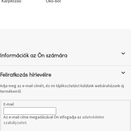
Kárpitozás
:
Öko-bőr
születésnap
megünneplése
A
kedvenceid
L
á
Hírek
b
l
Információk az Ön számára
é
Hoorns
gyűjtemény
c
Feliratkozás hírlevélre
Karácsonyi
e-
Adja meg az e-mail címét, és mi tájékoztatást küldünk webáruházunk új
utalványok
termékeiről.
Formwood
E-mail
kollekció
Az e-mail címe megadásával Ön elfogadja az
adatvédelmi
szabályzatot
.
Most
repül