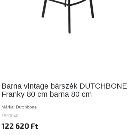
Vizsgálati
kategória
Designos
Valentin-
nap
Woodman
gyűjtemény
White
Label
Élő
Barna vintage bárszék DUTCHBONE
gyűjtemény
Franky 80 cm barna 80 cm
Kave
Home
Márka:
Dutchbone
gyűjtemény
1500040
122 620 Ft
Richmond
gyűjtemény