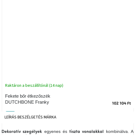
tér
Ipari
stílus
Tervezés
Valentin-
nap
Szent
Patrik
Raktáron a beszállítónál (14 nap)
Belső
tér
tavaszi
Fekete bőr étkezőszék
színekben
DUTCHBONE Franky
102 104 Ft
Tavasz
Tip
LEÍRÁS
BESZÉLGETÉS
MÁRKA
az
asztalon
egyenes és
kombinálva. A
Dekoratív szegélyek
tiszta vonalakkal