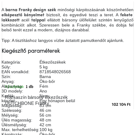
A
tűz
A
minőségi kárpitozásának köszönhetően
barna Franky design szék
mellett
biztosít, és egyedivé teszi a teret. A
elképesztő kényelmet
fekete
ülve
acél
ellátott bársony ülőfelület szintén lenyűgöző
lakkozott
talppal
kombinációt alkot. Szeressen bele a Franky székbe, és dobja fel
belső terét ezzel a modern, dizájnos darabbal.
Színes
belső
Tipp: A tisztításhoz langyos vízbe áztatott pamutkendőt ajánlunk.
tér
Kiegészítő paraméterek
Woodman
Kategória
:
Étkezőszékek
kedvezményesen
Súly
:
5 kg
EAN vonalkód
:
8718548026568
Szín
:
Barna
Anyák
Anyag
:
Öko-bőr
napja
Készleten
1 db
Alapanyag
:
Fém
3D modely
:
Ano
Karfák
:
Nem
Rózsaszín bársony étkezőszék
Egy
készlet
:
Egy hónapon belül
DUTCHBONE Franky
102 104 Ft
étkező,
Magasság
:
83 cm
amely
Szélesség
:
46 cm
szórakoztat!
Mélység
:
56 cm
Ülés magasság
:
48 cm
Ülésmélység
:
42 cm
A
Max. terhelhetőség
:
100 kg
8.
Kárpitozás
:
Öko-bőr