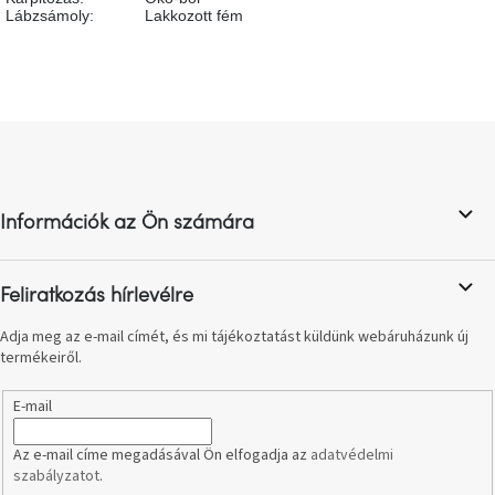
születésnap
Lábzsámoly
:
Lakkozott fém
megünneplése
A
kedvenceid
L
á
Hírek
b
l
Információk az Ön számára
Hoorns
é
gyűjtemény
c
Feliratkozás hírlevélre
Karácsonyi
e-
utalványok
Adja meg az e-mail címét, és mi tájékoztatást küldünk webáruházunk új
termékeiről.
Formwood
E-mail
kollekció
Az e-mail címe megadásával Ön elfogadja az
adatvédelmi
Most
szabályzatot
.
repül