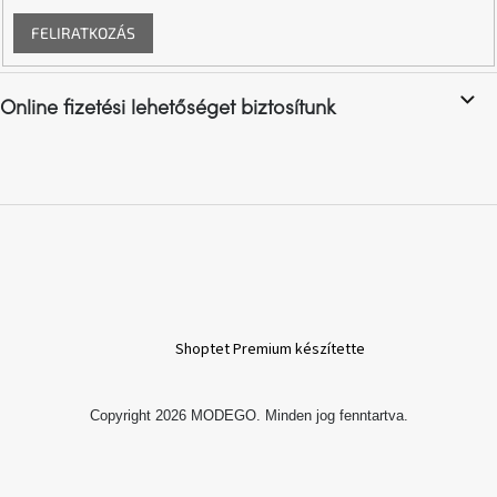
FELIRATKOZÁS
A
nyári
hullámon
Online fizetési lehetőséget biztosítunk
Fedezze
fel
sötét
oldalát
Kis
részlet,
nagy
változás
Shoptet Premium készítette
Mesonica
gyűjtemény
Copyright 2026
MODEGO
. Minden jog fenntartva.
Alvópárna
ARBYD