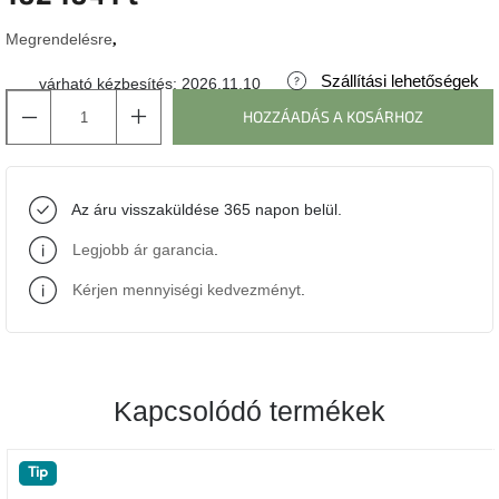
Megrendelésre
J-
line
gyűjtemény
Szállítási lehetőségek
várható kézbesítés:
2026.11.10
HOZZÁADÁS A KOSÁRHOZ
Tenzo
gyűjtemény
Az áru visszaküldése 365 napon belül.
Ame
Yens
gyűjtemény
Legjobb ár garancia
.
Kérjen mennyiségi kedvezményt
.
Szezonális
eladás
Trendek
2022
Kapcsolódó termékek
Bohém
Tip
stílusú
belső