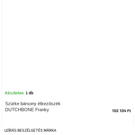
tér
Ipari
stílus
Tervezés
Valentin-
nap
Szent
Patrik
Belső
tér
Készleten
1 db
tavaszi
színekben
Szürke bársony étkezőszék
DUTCHBONE Franky
102 104 Ft
Tavasz
az
asztalon
LEÍRÁS
BESZÉLGETÉS
MÁRKA