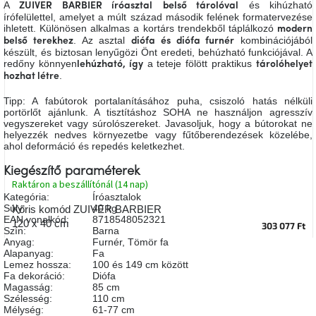
A
és kihúzható
ZUIVER BARBIER íróasztal
belső tárolóval
A
írófelülettel, amelyet a múlt század második felének formatervezése
tűz
ihletett. Különösen alkalmas a kortárs trendekből táplálkozó
modern
mellett
ülve
. Az asztal
kombinációjából
belső terekhez
diófa és diófa furnér
készült, és biztosan lenyűgözi Önt eredeti, behúzható funkciójával. A
redőny könnyen
a teteje fölött praktikus
lehúzható, így
tárolóhelyet
.
hozhat létre
Színes
belső
tér
Tipp: A fabútorok portalanításához puha, csiszoló hatás nélküli
portörlőt ajánlunk. A tisztításhoz SOHA ne használjon agresszív
vegyszereket vagy súrolószereket. Javasoljuk, hogy a bútorokat ne
helyezzék nedves környezetbe vagy fűtőberendezések közelébe,
Woodman
ahol deformáció és repedés keletkezhet.
kedvezményesen
Kiegészítő paraméterek
Raktáron a beszállítónál (14 nap)
Anyák
napja
Kategória
:
Íróasztalok
Súly
:
40 kg
Kőris komód ZUIVER BARBIER
EAN vonalkód
:
8718548052321
120 x 40 cm
303 077 Ft
Szín
:
Barna
Egy
Anyag
:
Furnér
,
Tömör fa
étkező,
Alapanyag
:
Fa
amely
szórakoztat!
Lemez hossza
:
100 és 149 cm között
Fa dekoráció
:
Diófa
Magasság
:
85 cm
Szélesség
:
110 cm
A
Mélység
:
61-77 cm
8.