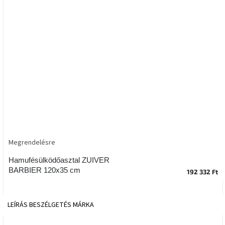
tér
Ipari
stílus
Tervezés
Valentin-
nap
Szent
Patrik
Megrendelésre
Belső
tér
tavaszi
Hamufésülködőasztal ZUIVER
színekben
BARBIER 120x35 cm
192 332 Ft
Tavasz
az
LEÍRÁS
BESZÉLGETÉS
MÁRKA
asztalon