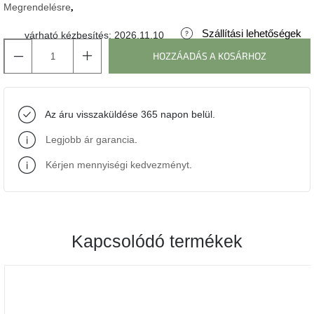
Megrendelésre
J-
Szállítási lehetőségek
várható kézbesítés:
2026.11.10
line
gyűjtemény
HOZZÁADÁS A KOSÁRHOZ
Tenzo
gyűjtemény
Az áru visszaküldése 365 napon belül.
Ame
Legjobb ár garancia
.
Yens
gyűjtemény
Kérjen mennyiségi kedvezményt
.
Szezonális
eladás
Kapcsolódó termékek
Trendek
2022
Bohém
stílusú
belső