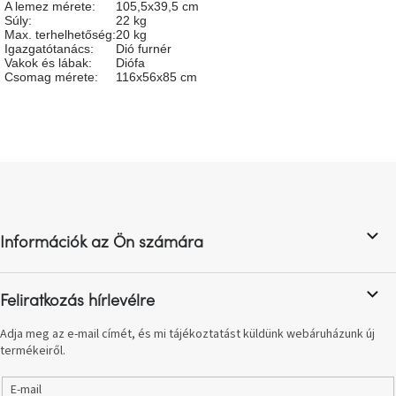
A lemez mérete
:
105,5x39,5 cm
születésnap
Súly
:
22 kg
megünneplése
Max. terhelhetőség
:
20 kg
Igazgatótanács
:
Dió furnér
Vakok és lábak
:
Diófa
A
Csomag mérete
:
116x56x85 cm
kedvenceid
Hírek
L
Hoorns
á
gyűjtemény
b
l
Karácsonyi
Információk az Ön számára
é
e-
utalványok
c
Feliratkozás hírlevélre
Formwood
kollekció
Adja meg az e-mail címét, és mi tájékoztatást küldünk webáruházunk új
termékeiről.
Most
repül
E-mail