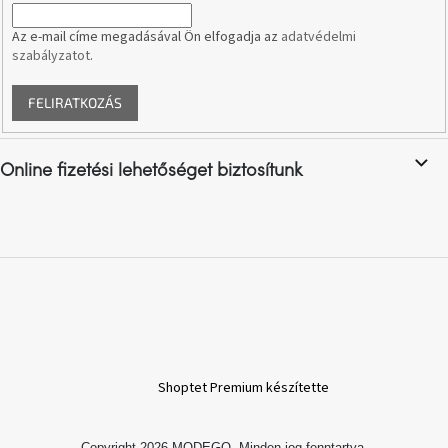
Az e-mail címe megadásával Ön elfogadja az
adatvédelmi
A
szabályzatot
.
nyári
hullámon
FELIRATKOZÁS
Fedezze
fel
sötét
oldalát
Online fizetési lehetőséget biztosítunk
Kis
részlet,
nagy
változás
Mesonica
gyűjtemény
Shoptet Premium készítette
Alvópárna
ARBYD
Copyright 2026
MODEGO
. Minden jog fenntartva.