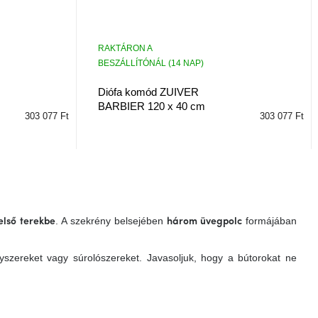
RAKTÁRON A
BESZÁLLÍTÓNÁL (14 NAP)
Diófa komód ZUIVER
BARBIER 120 x 40 cm
303 077 Ft
303 077 Ft
. A szekrény belsejében
formájában
lső terekbe
három üvegpolc
gyszereket vagy súrolószereket. Javasoljuk, hogy a bútorokat ne