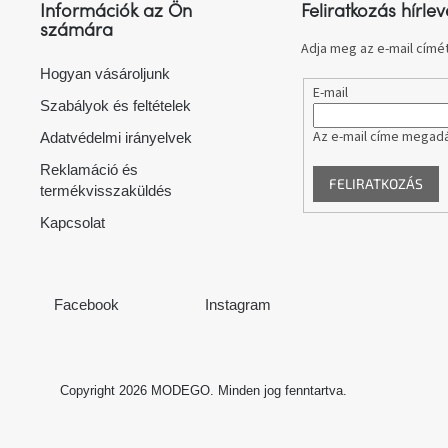
l
Információk az Ön
Feliratkozás hírlev
é
számára
c
Adja meg az e-mail címét
Hogyan vásároljunk
E-mail
Szabályok és feltételek
Az e-mail címe megadá
Adatvédelmi irányelvek
Reklamáció és
FELIRATKOZÁS
termékvisszaküldés
Kapcsolat
Facebook
Instagram
Copyright 2026
MODEGO
. Minden jog fenntartva.