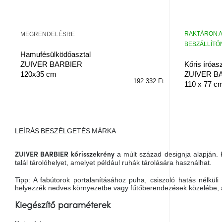
RAKTÁRON A
MEGRENDELÉSRE
BESZÁLLÍTÓN
Hamufésülködőasztal
ZUIVER BARBIER
Kőris íróasz
120x35 cm
ZUIVER B
192 332 Ft
110 x 77 c
LEÍRÁS
BESZÉLGETÉS
MÁRKA
a múlt század designja alapján.
ZUIVER BARBIER
kőrisszekrény
talál tárolóhelyet, amelyet például ruhák tárolására használhat.
Tipp: A fabútorok portalanításához puha, csiszoló hatás nélkül
helyezzék nedves környezetbe vagy fűtőberendezések közelébe, a
Kiegészítő paraméterek