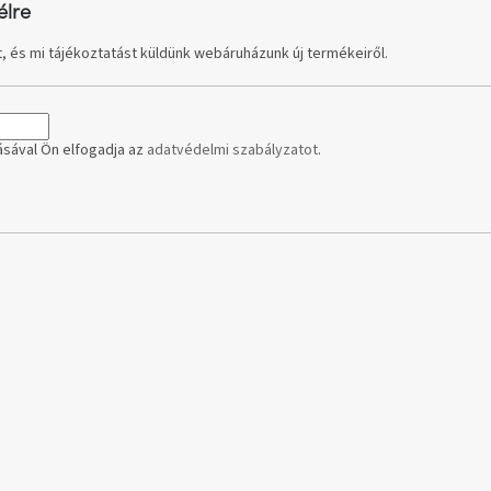
élre
, és mi tájékoztatást küldünk webáruházunk új termékeiről.
sával Ön elfogadja az
adatvédelmi szabályzatot
.