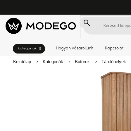
Ugrás
a
fő
tartalomhoz
Hogyan vásároljunk
Kapcsolat
Kezdőlap
Kategóriák
Bútorok
Tárolóhelyek