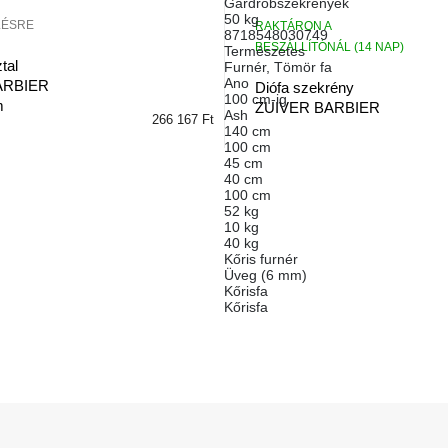
Gardróbszekrények
50 kg
LÉSRE
RAKTÁRON A
8718548030749
BESZÁLLÍTÓNÁL (14 NAP)
Természetes
tal
Furnér
,
Tömör fa
Ano
ARBIER
Diófa szekrény
100 cm-ig
m
ZUIVER BARBIER
Ash
266 167 Ft
140 cm
100 cm
45 cm
40 cm
100 cm
52 kg
10 kg
40 kg
Kőris furnér
Üveg (6 mm)
Kőrisfa
Kőrisfa