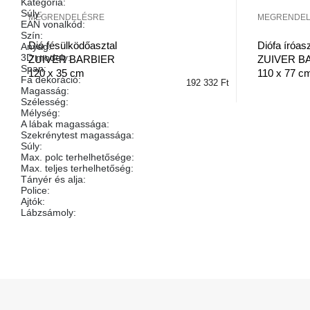
Kategória
:
Súly
:
MEGRENDELÉSRE
MEGRENDE
EAN vonalkód
:
Szín
:
Dió fésülködőasztal
Diófa íróasz
Anyag
:
3D modely
:
ZUIVER BARBIER
ZUIVER B
Span
:
120 x 35 cm
110 x 77 c
Fa dekoráció
:
192 332 Ft
Magasság
:
Szélesség
:
Mélység
:
A lábak magassága
:
Szekrénytest magassága
:
Súly
:
Max. polc terhelhetősége
:
Max. teljes terhelhetőség
:
Tányér és alja
:
Police
:
Ajtók
:
Lábzsámoly
:
L
á
b