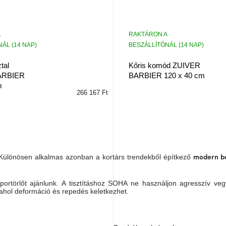
RAKTÁRON A
ÁL (14 NAP)
BESZÁLLÍTÓNÁL (14 NAP)
tal
Kőris komód ZUIVER
ARBIER
BARBIER 120 x 40 cm
m
266 167 Ft
 Különösen alkalmas azonban a kortárs trendekből építkező
modern be
i portörlőt ajánlunk. A tisztításhoz SOHA ne használjon agresszív ve
hol deformáció és repedés keletkezhet.