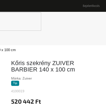
Bejelentkezés
K
 x 100 cm
Kőris szekrény ZUIVER
BARBIER 140 x 100 cm
Márka:
Zuiver
Tip
4100019
520 442 Ft