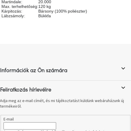
Martindale
:
20.000
születésnap
Max. terhelhetőség
:
120 kg
megünneplése
Kárpitozás
:
Bársony (100% poliészter)
Lábzsámoly
:
Bükkfa
A
kedvenceid
Hírek
L
á
b
Hoorns
gyűjtemény
l
Információk az Ön számára
é
c
Karácsonyi
e-
utalványok
Feliratkozás hírlevélre
Adja meg az e-mail címét, és mi tájékoztatást küldünk webáruházunk új
Formwood
termékeiről.
kollekció
E-mail
Most
repül