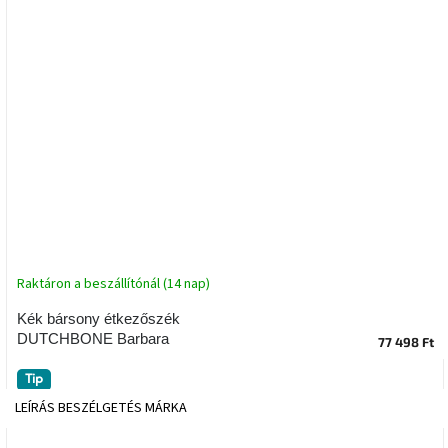
tér
Ipari
stílus
Tervezés
Valentin-
nap
Szent
Patrik
Raktáron a beszállítónál (14 nap)
Belső
tér
tavaszi
Kék bársony étkezőszék
színekben
DUTCHBONE Barbara
77 498 Ft
Tavasz
Tip
az
LEÍRÁS
BESZÉLGETÉS
MÁRKA
asztalon