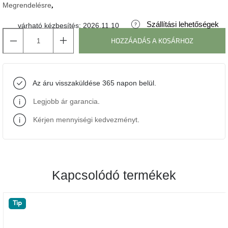
Megrendelésre
J-
Szállítási lehetőségek
várható kézbesítés:
2026.11.10
line
gyűjtemény
HOZZÁADÁS A KOSÁRHOZ
Tenzo
gyűjtemény
Az áru visszaküldése 365 napon belül.
Ame
Legjobb ár garancia
.
Yens
gyűjtemény
Kérjen mennyiségi kedvezményt
.
Szezonális
eladás
Kapcsolódó termékek
Trendek
2022
Tip
Bohém
stílusú
belső