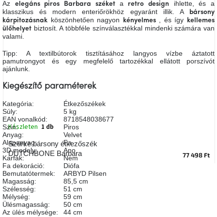
Az
a
ihlette, és a
elegáns piros Barbara széket
retro design
A
klasszikus és modern enteriőrökhöz egyaránt illik. A
bársony
tűz
köszönhetően nagyon
, és így
mellett
kárpitozásnak
kényelmes
kellemes
ülve
biztosít. A többféle színválasztékkal mindenki számára van
ülőhelyet
valami.
Tipp: A textilbútorok tisztításához langyos vízbe áztatott
Színes
belső
pamutrongyot és egy megfelelő tartozékkal ellátott porszívót
tér
ajánlunk.
Kiegészítő paraméterek
Woodman
kedvezményesen
Kategória
:
Étkezőszékek
Súly
:
5 kg
EAN vonalkód
:
8718548038677
Készleten
1 db
Szín
:
Piros
Anyák
napja
Anyag
:
Velvet
Alapanyag
:
Fa
Szürke bársony étkezőszék
3D modely
:
Ano
DUTCHBONE Barbara
77 498 Ft
Karfák
:
Nem
Egy
Fa dekoráció
:
Diófa
étkező,
Bemutatótermek
:
ARBYD Pilsen
amely
Magasság
:
85,5 cm
szórakoztat!
Szélesség
:
51 cm
Mélység
:
59 cm
Ülésmagasság
:
50 cm
A
Az ülés mélysége
:
44 cm
8.