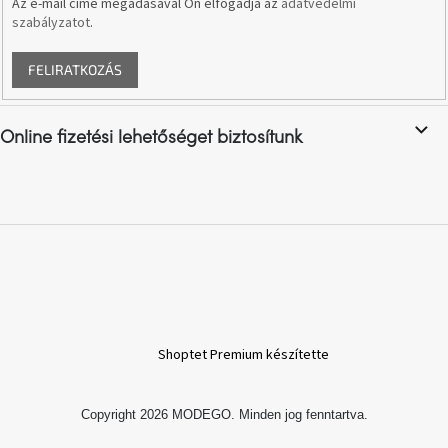
Az e-mail címe megadásával Ön elfogadja az
adatvédelmi
szabályzatot
.
A
nyári
FELIRATKOZÁS
hullámon
Fedezze
Online fizetési lehetőséget biztosítunk
fel
sötét
oldalát
Kis
részlet,
nagy
változás
Mesonica
gyűjtemény
Shoptet Premium készítette
Alvópárna
Copyright 2026
MODEGO
. Minden jog fenntartva.
ARBYD