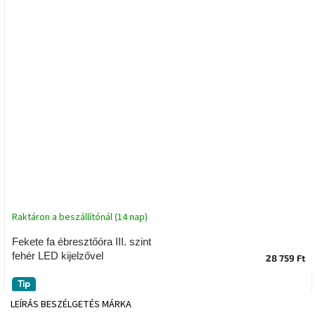
tér
Ipari
stílus
Tervezés
Valentin-
nap
Szent
Patrik
Belső
tér
Raktáron a beszállítónál (14 nap)
tavaszi
színekben
Fekete fa ébresztőóra III. szint
fehér LED kijelzővel
28 759 Ft
Tavasz
az
Tip
asztalon
LEÍRÁS
BESZÉLGETÉS
MÁRKA