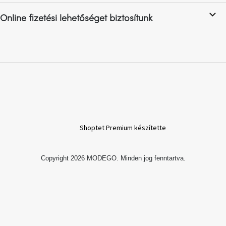
Online fizetési lehetőséget biztosítunk
A
nyári
hullámon
Fedezze
fel
sötét
oldalát
Kis
részlet,
Shoptet Premium készítette
nagy
változás
Copyright 2026
MODEGO
. Minden jog fenntartva.
Mesonica
gyűjtemény
Alvópárna
ARBYD