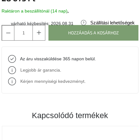
Raktáron a beszállítónál (14 nap)
J-
line
gyűjtemény
Szállítási lehetőségek
várható kézbesítés:
2026.08.31
HOZZÁADÁS A KOSÁRHOZ
Tenzo
gyűjtemény
Az áru visszaküldése 365 napon belül.
Ame
Yens
gyűjtemény
Legjobb ár garancia
.
Kérjen mennyiségi kedvezményt
.
Szezonális
eladás
Trendek
2022
Kapcsolódó termékek
Bohém
stílusú
belső