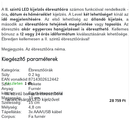
A
tűz
A
számos funkcióval rendelkezik -
II. szintű LED kijelzős ébresztőóra
mellett
óra
kijelzés. A Level
kínál az
, dátum és hőmérséklet
két lehetőséget
ülve
. Az első lehetőség az
, a
idő megjelenítésére
állandó kijelzés
második az
vagy
. Az
ébresztőóra tetejének megérintése
tapsolás
ébresztés
. Kellemes
akár egyperces hangjelzéssel is ébreszthető
Színes
bónusz a
kiválasztásának lehetősége.
12 vagy 24 órás időformátum
belső
Ébredjen kellemesen a II. szintű ébresztőórával!
tér
Megjegyzés. Az ébresztőóra néma.
Woodman
Kiegészítő paraméterek
kedvezményesen
Kategória
:
Ébresztőórák
Súly
:
0.2 kg
Anyák
EAN vonalkód
:
8714302612442
napja
Készleten
1 db
Szín
:
Fekete
Anyag
:
Furnér
készlet
:
Egy hónapon belül
III. szintű barna fa ébresztőóra
Egy
Magasság
:
10 cm
narancssárga LED kijelzővel
28 759 Ft
étkező,
Szélesség
:
15 cm
amely
Mélység
:
4,8 cm
szórakoztat!
Tápellátás
:
3x AAA/USB kábel
Corpus
:
Fa furnér
A
8.