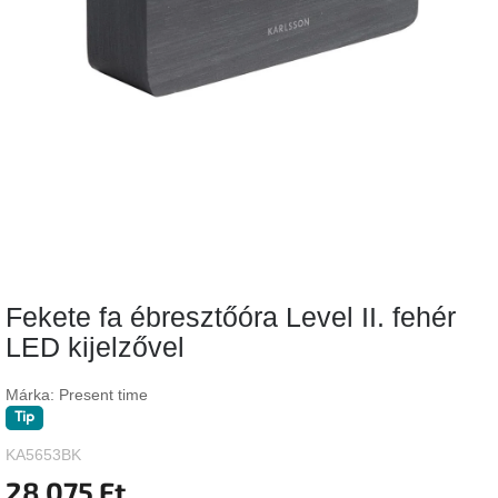
Vizsgálati
kategória
Designos
Valentin-
nap
Woodman
gyűjtemény
White
Label
Élő
Fekete fa ébresztőóra Level II. fehér
gyűjtemény
LED kijelzővel
Kave
Home
Márka:
Present time
gyűjtemény
Tip
KA5653BK
Richmond
gyűjtemény
28 075 Ft