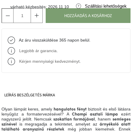
Szállítási lehetőségek
várható kézbesítés:
2026.11.10
J-
HOZZÁADÁS A KOSÁRHOZ
line
gyűjtemény
Tenzo
Az áru visszaküldése 365 napon belül.
gyűjtemény
Legjobb ár garancia
.
Ame
Yens
Kérjen mennyiségi kedvezményt
.
gyűjtemény
Szezonális
eladás
LEÍRÁS
BESZÉLGETÉS
MÁRKA
Trendek
2022
Olyan lámpát keres, amely
biztosít és első látásra
hangulatos fényt
lenyűgöz a formatervezésével? A
ezért
Champi asztali lámpa
nagyszerű jelölt. Nemcsak
, hanem
szokatlan formájával
semleges
Bohém
is megragadja a tekintetet, amelyet az
színével
árnyékoló alatt
stílusú
még jobban kiemelnek. Ennek
található aranyszínű részletek
belső