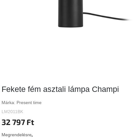
Vizsgálati
kategória
Designos
Valentin-
nap
Woodman
gyűjtemény
White
Label
Élő
Fekete fém asztali lámpa Champi
gyűjtemény
Márka:
Present time
Kave
Home
LM2011BK
gyűjtemény
32 797 Ft
Richmond
Megrendelésre
gyűjtemény