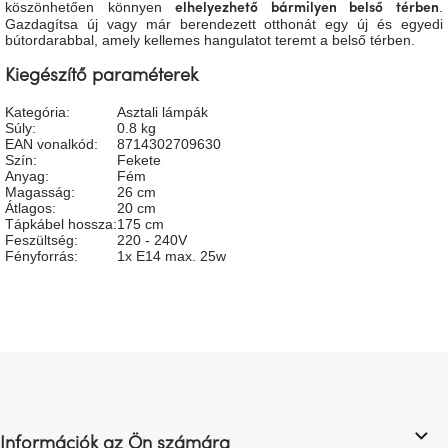
köszönhetően könnyen
.
tér
elhelyezhető bármilyen belső térben
Gazdagítsa új vagy már berendezett otthonát egy új és egyedi
bútordarabbal, amely kellemes hangulatot teremt a belső térben.
Ipari
Kiegészítő paraméterek
stílus
Kategória
:
Asztali lámpák
Súly
:
0.8 kg
Tervezés
EAN vonalkód
:
8714302709630
Valentin-
nap
Szín
:
Fekete
Anyag
:
Fém
Magasság
:
26 cm
Átlagos
:
20 cm
Szent
Tápkábel hossza
:
175 cm
Patrik
Feszültség
:
220 - 240V
Fényforrás
:
1x E14 max. 25w
Belső
tér
tavaszi
színekben
L
Tavasz
á
az
b
asztalon
l
Információk az Ön számára