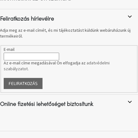
é
A
c
tűz
mellett
ülve
Feliratkozás hírlevélre
Adja meg az e-mail címét, és mi tájékoztatást küldünk webáruházunk új
Színes
termékeiről.
belső
tér
E-mail
Woodman
Az e-mail címe megadásával Ön elfogadja az
adatvédelmi
kedvezményesen
szabályzatot
.
Anyák
FELIRATKOZÁS
napja
Egy
Online fizetési lehetőséget biztosítunk
étkező,
amely
szórakoztat!
A
8.